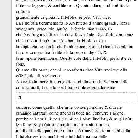
ſi deono leggere, &
conſiderare.
Quanto adunque alla uirtù de
coſtumi
grandemente ci gioua la Filoſofia, &
pero Vitr.
dice.
La Filoſoſia ueramente fa lo Architetto d’animo grande, ſenza
arroganza, piaceuole, giuſto, &
fedele, non auaro, il-
che è coſa grandisſima, la doue ſenza ſede, &
caſtità ueramente
niuna opera ſi può ſare.
Anchora la Filoſofia leua
la cupidigia, &
non laſcia l’animo occupato nel riceuer doni, ma
fa, che con grauità ſi difenda la propria dignità, &
ſene riporti buon nome.
Queſte coſe dalla Filoſofia preſcritte ci
ſono.
Quanto alla parte, che al uero aſpetta dice Vitr.
ancho quella
eſſer’utile all’Architetto.
Appreſſo la medeſima cognitione ci dimoſtra la Scienza delle
coſe naturali, la quale con iſtudio ſi deue grandemente
20
cercare, come quella, che in ſe contenga molte, &
diuerſe
dimande naturali, come ancho ſi uede nel condurre l’acque,
perche ne i corſi, &
ne i giri, &
ne i piani liuellati, &
ne gli eſiti
le uſcite, &
gli ſpiriti naturali à molti modi ſi fanno,
à i difetti delle quali coſe niuno può rimediare, ſe non chi dalla
Filoſofia preſo hauerà i principĳ della natura delle