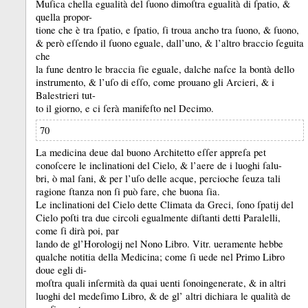
Muſica chella egualità del ſuono dimoſtra egualità di ſpatio, &
quella propor-
tione che è tra ſpatio, e ſpatio, ſi troua ancho tra ſuono, &
ſuono,
&
però eſſendo il ſuono eguale, dall’uno, &
l’altro braccio ſeguita
che
la fune dentro le braccia ſie eguale, dalche naſce la bontà dello
instrumento, &
l’uſo di eſſo, come prouano gli Arcieri, &
i
Balestrieri tut-
to il giorno, e ci ſerà manifeſto nel Decimo.
70
La medicina deue dal buono Architetto eſſer appreſa pet
conoſcere le inclinationi del Cielo, &
l’aere de i luoghi ſalu-
bri, ò mal ſani, &
per l’uſo delle acque, percioche ſeuza tali
ragione ſtanza non ſi può fare, che buona ſia.
Le inclinationi del Cielo dette Climata da Greci, ſono ſpatĳ del
Cielo poſti tra due circoli egualmente diſtanti detti Paralelli,
come ſi dirà poi, par
lando de gl’Horologĳ nel Nono Libro.
Vitr.
ueramente hebbe
qualche notitia della Medicina;
come ſi uede nel Primo Libro
doue egli di-
moſtra quali inſermità da quai uenti ſonoingenerate, &
in altri
luoghi del medeſimo Libro, &
de gl’ altri dichiara le qualità de