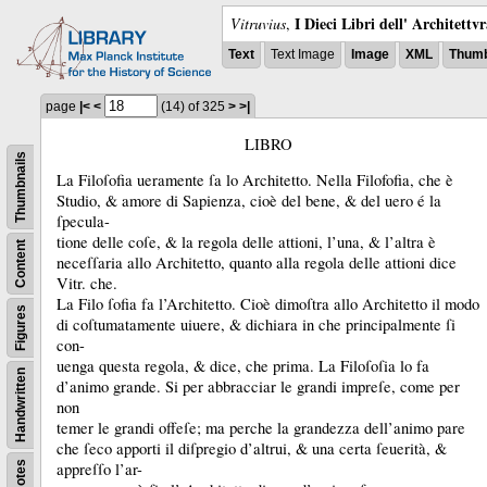
I Dieci Libri dell' Architettv
Vitruvius
,
Text
Text Image
Image
XML
Thumb
page
|<
<
(14)
of 325
>
>|
LIBRO
Thumbnails
La Filoſofia ueramente ſa lo Architetto.
Nella Filofofia, che è
Studio, &
amore di Sapienza, cioè del bene, &
del uero é la
ſpecula-
tione delle coſe, &
la regola delle attioni, l’una, &
l’altra è
Content
neceſſaria allo Architetto, quanto alla regola delle attioni dice
Vitr.
che.
La Filo ſofia fa l’Architetto.
Cioè dimoſtra allo Architetto il modo
Figures
di coſtumatamente uiuere, &
dichiara in che principalmente ſi
con-
uenga questa regola, &
dice, che prima.
La Filoſoſia lo fa
Handwritten
d’animo grande.
Si per abbracciar le grandi impreſe, come per
non
temer le grandi offeſe;
ma perche la grandezza dell’animo pare
che ſeco apporti il diſpregio d’altrui, &
una certa ſeuerità, &
Notes
appreſſo l’ar-