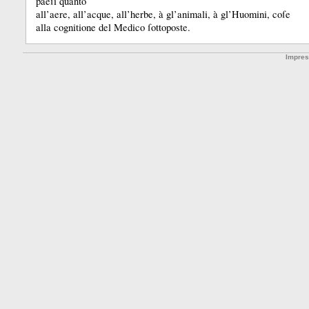
paeſi quanto
all’aere, all’acque, all’herbe, à gl’animali, à gl’Huomini, coſe
alla cognitione del Medico ſottoposte.
Impre