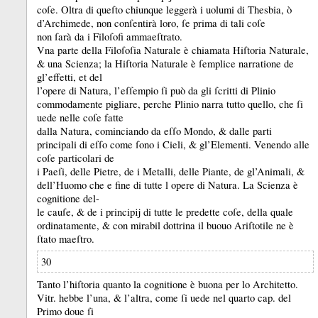
coſe.
Oltra di queſto chiunque leggerà i uolumi di Thesbia, ò
d’Archimede, non conſentirà loro, ſe prima di tali coſe
non ſarà da i Filoſofi ammaeſtrato.
Vna parte della Filoſoſia Naturale è chiamata Hiſtoria Naturale,
&
una Scienza;
la Hiſtoria Naturale è ſemplice narratione de
gl’effetti, et del
l’opere di Natura, l’eſſempio ſi può da gli ſcritti di Plinio
commodamente pigliare, perche Plinio narra tutto quello, che ſi
uede nelle coſe fatte
dalla Natura, cominciando da eſſo Mondo, &
dalle parti
principali di eſſo come ſono i Cieli, &
gl’Elementi.
Venendo alle
coſe particolari de
i Paeſi, delle Pietre, de i Metalli, delle Piante, de gl’Animali, &
dell’Huomo che e fine di tutte l opere di Natura.
La Scienza è
cognitione del-
le cauſe, &
de i principĳ di tutte le predette coſe, della quale
ordinatamente, &
con mirabil dottrina il buouo Ariſtotile ne è
ſtato maeſtro.
30
Tanto l’hiſtoria quanto la cognitione è buona per lo Architetto.
Vitr.
hebbe l’una, &
l’altra, come ſi uede nel quarto cap.
del
Primo doue ſi