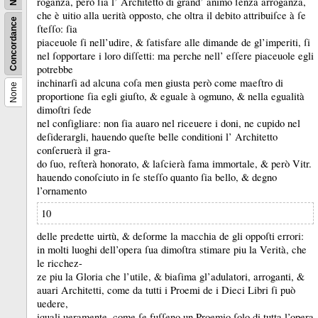
roganza, però ſia l’ Architetto di grand’ animo ſenza arroganza,
che è uitio alla uerità opposto, che oltra il debito attribuiſce à ſe
Concordance
ſteſſo:
ſia
piaceuole ſi nell’udire, &
ſatisfare alle dimande de gl’imperiti, ſi
nel ſopportare i loro diſſetti:
ma perche nell’ eſſere piaceuole egli
potrebbe
inchinarſi ad alcuna coſa men giusta però come maeſtro di
None
proportione ſia egli giuſto, &
eguale à ogmuno, &
nella egualità
dimoſtri ſede
nel conſigliare:
non ſia auaro nel riceuere i doni, ne cupido nel
deſiderargli, hauendo queſte belle conditioni l’ Architetto
conſeruerà il gra-
do ſuo, reſterà honorato, &
laſcierà fama immortale, &
però Vitr.
hauendo conoſciuto in ſe steſſo quanto ſia bello, &
degno
l’ornamento
10
delle predette uirtù, &
deſorme la macchia de gli oppoſti errori:
in molti luoghi dell’opera ſua dimoſtra stimare piu la Verità, che
le ricchez-
ze piu la Gloria che l’utile, &
biaſima gl’adulatori, arroganti, &
auari Architetti, come da tutti i Proemi de i Dieci Libri ſi può
uedere,
iquali ueramente, come ſe fuſſeno un Proemio ſolo di tutta l’opera