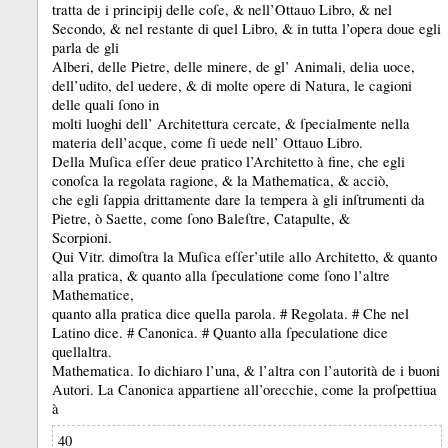
tratta de i principĳ delle coſe, &
nell’Ottauo Libro, &
nel
Secondo, &
nel restante di quel Libro, &
in tutta l’opera doue egli
parla de gli
Alberi, delle Pietre, delle minere, de gl’ Animali, delia uoce,
dell’udito, del uedere, &
di molte opere di Natura, le cagioni
delle quali ſono in
molti luoghi dell’ Architettura cercate, &
ſpecialmente nella
materia dell’acque, come ſi uede nell’ Ottauo Libro.
Della Muſica eſſer deue pratico l’Architetto à fine, che egli
conoſca la regolata ragione, &
la Mathematica, &
acciò,
che egli ſappia drittamente dare la tempera à gli inſtrumenti da
Pietre, ò Saette, come ſono Baleſtre, Catapulte, &
Scorpioni.
Qui Vitr.
dimoſtra la Muſica eſſer’utile allo Architetto, &
quanto
alla pratica, &
quanto alla ſpeculatione come ſono l’altre
Mathematice,
quanto alla pratica dice quella parola.
# Regolata.
# Che nel
Latino dice.
# Canonica.
# Quanto alla ſpeculatione dice
quellaltra.
Mathematica.
Io dichiaro l’una, &
l’altra con l’autorità de i buoni
Autori.
La Canonica appartiene all’orecchie, come la proſpettiua
à
40