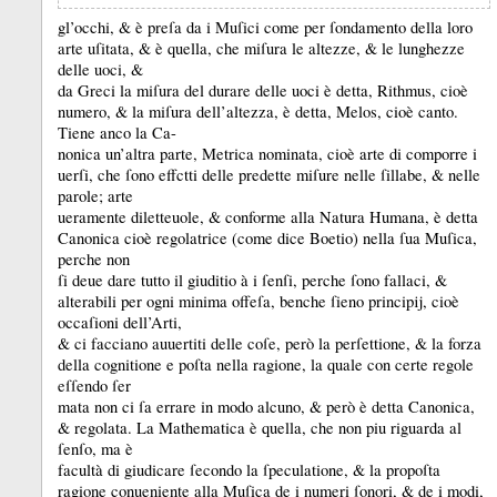
gl’occhi, &
è preſa da i Muſici come per ſondamento della loro
arte uſitata, &
è quella, che miſura le altezze, &
le lunghezze
delle uoci, &
da Greci la miſura del durare delle uoci è detta, Rithmus, cioè
numero, &
la miſura dell’altezza, è detta, Melos, cioè canto.
Tiene anco la Ca-
nonica un’altra parte, Metrica nominata, cioè arte di comporre i
uerſi, che ſono effctti delle predette miſure nelle ſillabe, &
nelle
parole;
arte
ueramente diletteuole, &
conforme alla Natura Humana, è detta
Canonica cioè regolatrice (come dice Boetio) nella ſua Muſica,
perche non
ſi deue dare tutto il giuditio à i ſenſi, perche ſono fallaci, &
alterabili per ogni minima offeſa, benche ſieno principĳ, cioè
occaſioni dell’Arti,
&
ci facciano auuertiti delle coſe, però la perſettione, &
la forza
della cognitione e poſta nella ragione, la quale con certe regole
eſſendo ſer
mata non ci ſa errare in modo alcuno, &
però è detta Canonica,
&
regolata.
La Mathematica è quella, che non piu riguarda al
ſenſo, ma è
facultà di giudicare ſecondo la ſpeculatione, &
la propoſta
ragione conueniente alla Muſica de i numeri ſonori, &
de i modi,