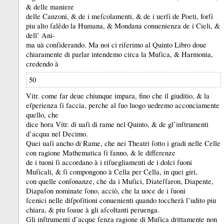
&
delle maniere
delle Canzoni, &
de i meſcolamenti, &
de i uerſi de Poeti, forſi
piu alto ſalẽdo la Humana, &
Mondana conuenienza de i Cieli, &
dell’ Ani-
ma uà conſiderando.
Ma noi ci riſerimo al Quinto Libro doue
chiaramente di parlar intendemo circa la Muſica, &
Harmonia,
credendo à
50
Vitr.
come far deue chiunque impara, fino che il giuditio, &
la
eſperienza ſi faccia, perche al ſuo luogo uedremo acconciamente
quello, che
dice hora Vitr.
di uaſi di rame nel Quinto, &
de gl’inſtrumenti
d’acqua nel Decimo.
Quei uaſi ancho di Rame, che nei Theatri ſotto i gradi nelle Celle
con ragione Mathematica ſi fanno, &
le differenze
de i tuoni ſi accordano à i riſuegliamenti de i dolci ſuoni
Muſicali, &
ſi compongono à Cella per Cella, in quei giri,
con quelle conſonanze, che da i Muſici, Diateſſaron, Diapente,
Diapaſon nominate ſono, acciò, che la uoce de i ſuoni
ſcenici nelle diſpoſitioni conuenienti quando toccherà l’udito piu
chiara, &
piu ſoaue à gli aſcoltanti peruenga.
Gli inſtrumenti d’acque ſenza ragione di Muſica drittamente non