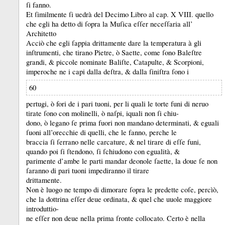
ſi fanno.
Et ſimilmente ſi uedrà del Decimo Libro al cap.
X VIII.
quello
che egli ha detto di ſopra la Muſica eſſer neceſſaria all’
Architetto
Acciò che egli ſappia drittamente dare la temperatura à gli
inſtrumenti, che tirano Pietre, ò Saette, come ſono Baleſtre
grandi, &
piccole nominate Baliſte, Catapulte, &
Scorpioni,
imperoche ne i capi dalla deſtra, &
dalla ſiniſtra ſono i
60
pertugi, ò fori de i pari tuoni, per li quali le torte funi di neruo
tirate ſono con molinelli, ò naſpi, iquali non ſi chiu-
dono, ò legano ſe prima fuori non mandano determinati, &
eguali
ſuoni all’orecchie di quelli, che le fanno, perche le
braccia ſi ſerrano nelle carcature, &
nel tirare di eſſe funi,
quando poi ſi ſtendono, ſi ſchiudono con egualità, &
parimente d’ambe le parti mandar deonole ſaette, la doue ſe non
ſaranno di pari tuoni impediranno il tirare
drittamente.
Non è luogo ne tempo di dimorare ſopra le predette coſe, percìò,
che la dottrina eſſer deue ordinata, &
quel che uuole maggiore
introduttio-
ne eſſer non deue nella prima ſronte collocato.
Certo è nella