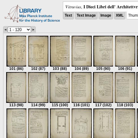
I Dieci Libri dell' Architettv
Vitruvius
,
Text
Text Image
Image
XML
Thumb
<
>
101
(86)
102
(87)
103
(88)
104
(89)
105
(90)
106
(91)
113
(98)
114
(99)
115
(100)
116
(101)
117
(102)
118
(103)