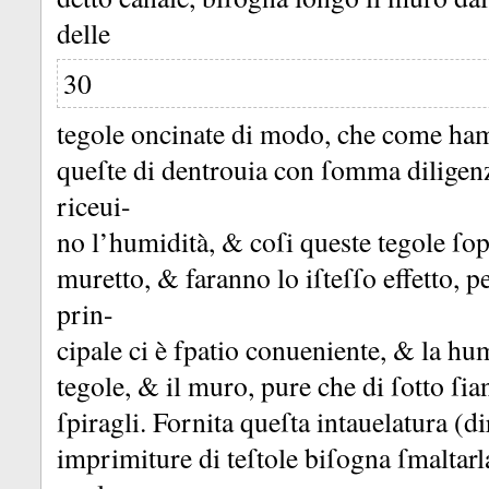
delle
30
tegole oncinate di modo, che come ham
queſte di dentrouia con ſomma diligen
riceui-
no l’humidità, &
coſi queste tegole ſ
muretto, &
faranno lo iſteſſo effetto, 
prin-
cipale ci è fpatio conueniente, &
la hum
tegole, &
il muro, pure che di ſotto ſi
ſpiragli.
Fornita queſta intauelatura (di
imprimiture di teſtole biſogna ſmaltarl