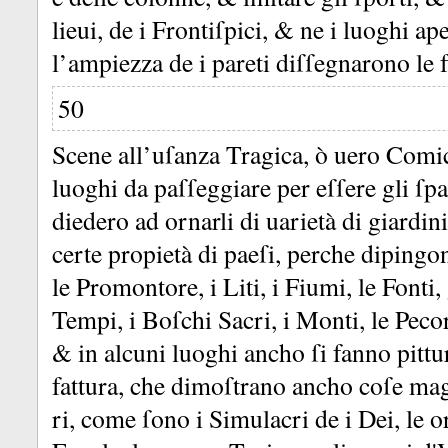
lieui, de i Frontiſpici, &
ne i luoghi ap
l’ampiezza de i pareti diſſegnarono le f
50
Scene all’uſanza Tragica, ò uero Comica
luoghi da paſſeggiare per eſſere gli ſp
diedero ad ornarli di uarietà di giardi
certe propietà di paeſi, perche dipingon
le Promontore, i Liti, i Fiumi, le Fonti, 
Tempi, i Boſchi Sacri, i Monti, le Pecor
&
in alcuni luoghi ancho ſi fanno pitt
fattura, che dimoſtrano ancho coſe ma
ri, come ſono i Simulacri de i Dei, le o