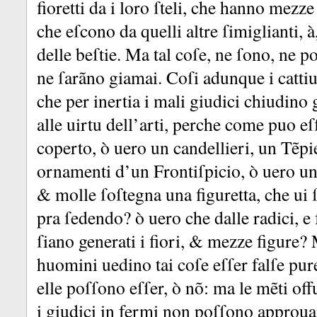
fioretti da i loro ſteli, che hanno mezze
che eſcono da quelli altre ſimiglianti, à,
delle beſtie.
Ma tal coſe, ne ſono, ne po
ne ſarãno giamai.
Coſi adunque i catti
che per inertia i mali giudici chiudino 
alle uirtu dell’arti, perche come puo eſ
coperto, ò uero un candellieri, un Tẽpi
ornamenti d’un Frontiſpicio, ò uero un f
&
molle ſoſtegna una figuretta, che ui ſ
pra ſedendo?
ò uero che dalle radici, e 
ſiano generati i fiori, &
mezze figure?
huomini uedino tai coſe eſſer falſe pure
elle poſſono eſſer, ò nõ:
ma le mẽti off
i giudici in fermi non poſſono approuar