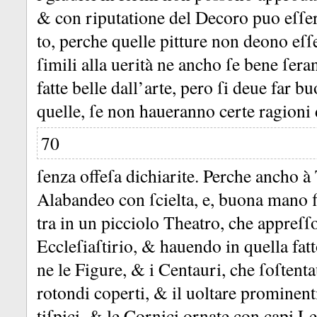
&
con riputatione del Decoro puo eſſe
to, perche quelle pitture non deono eſ
ſimili alla uerità ne ancho ſe bene ſer
fatte belle dall’arte, pero ſi deue far b
quelle, ſe non haueranno certe ragioni
70
ſenza offeſa dichiarite.
Perche ancho à 
Alabandeo con ſcielta, e, buona mano f
tra in un picciolo Theatro, che appreſſo
Eccleſiaſtirio, &
hauendo in quella fatt
ne le Figure, &
i Centauri, che ſoſtent
rotondi coperti, &
il uoltare prominent
tiſpici, &
le Cornici ornate con capi Le