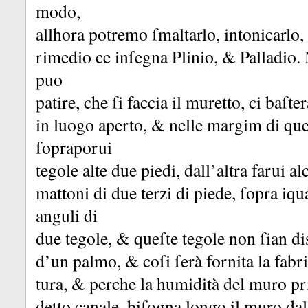
modo,
allhora potremo ſmaltarlo, intonicarlo
rimedio ce inſegna Plinio, &
Palladio.
puo
patire, che ſi faccia il muretto, ci baſte
in luogo aperto, &
nelle margim di que
ſopraporui
tegole alte due piedi, dall’altra farui al
mattoni di due terzi di piede, ſopra iqu
anguli di
due tegole, &
queſte tegole non ſian di
d’un palmo, &
coſi ſerà fornita la fab
tura, &
perche la humidità del muro pri
detto canale, biſogna longo il muro da