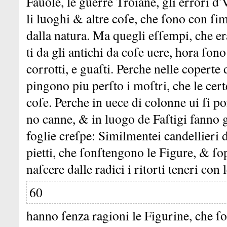
Fauole, le guerre Troiane, gli errori d'
li luoghi &
altre coſe, che ſono con ſim
dalla natura.
Ma quegli eſſempi, che er
ti da gli antichi da coſe uere, hora ſo
corrotti, e guaſti.
Perche nelle coperte d
pingono piu perſto i moſtri, che le cer
coſe.
Perche in uece di colonne ui ſi p
no canne, &
in luogo de Faſtigi fanno g
foglie creſpe:
Similmentei candellieri 
pietti, che ſonſtengono le Figure, &
ſo
naſcere dalle radici i ritorti teneri con 
60
hanno ſenza ragioni le Figurine, che ſ