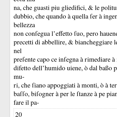
na, che guasti piu gliedifici, &
le polit
dubbio, che quando à quella ſer à inge
bellezza
non conſegua l’effetto ſuo, pero hauen
precetti di abbellire, &
biancheggiare le
nel
preſente capo ce inſegna à rimediare à i 
difetto dell’humido uiene, ò dal baßo pe
mu-
ri, che ſiano appoggiati à monti, ò à ter
baſſo, biſogner à per le ſtanze à pe p
fare il pa-
20