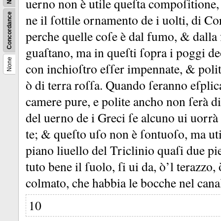
uerno non è utile queſta compoſitione, 
Concordance
ne il ſottile ornamento de i uolti, di Co
perche quelle coſe è dal fumo, &
dalla
guaſtano, ma in queſti ſopra i poggi de
None
con inchioſtro eſſer impennate, &
poli
ò di terra roſſa.
Quando ſeranno eſplica
camere pure, e polite ancho non ſerà di
del uerno de i Greci ſe alcuno ui uorr
te;
&
queſto uſo non è ſontuoſo, ma util
piano liuello del Triclinio quaſi due p
tuto bene il ſuolo, ſi ui da, ò’l terazzo,
colmato, che habbia le bocche nel cana
10