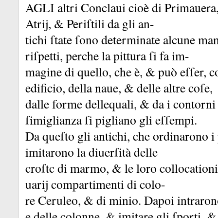
AGLI altri Conclaui cioè di Primauera
Atrĳ, &
Periſtili da gli an-
tichi ſtate ſono determinate alcune mani
riſpetti, perche la pittura ſi fa im-
magine di quello, che è, &
può eſſer, 
edificio, della naue, &
delle altre coſe,
dalle forme dellequali, &
da i contorni
ſimiglianza ſi pigliano gli eſſempi.
Da queſto gli antichi, che ordinarono i
imitarono la diuerſità delle
croſtc di marmo, &
le loro collocation
uarĳ compartimenti di colo-
re Ceruleo, &
di minio.
Dapoi intrarono
e delle colonne, &
imitare gli ſporti, 