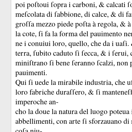
poi poſtoui ſopra i carboni, &
calcati 
meſcolata di ſabbione, di calce, &
di fa
groſſa mezzo piede poſta à regola, &
à
la cote, ſi fa la forma del pauimento n
ne i conuiui loro, quello, che da i uaſi.
terra, ſubito caduto ſi ſecca, &
i ſerui, 
miniſtrano ſi bene ſeranno ſcalzi, non 
pauimenti.
Qui ſi uede la mirabile industria, che u
loro fabriche duraſſero, &
ſi manteneſ
imperoche an-
cho la doue la natura del luogo poteua 
abbellimenti, con arte ſi sforzauano d
coſa niu-