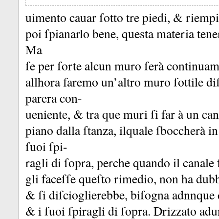
uimento cauar ſotto tre piedi, &
riempir
poi ſpianarlo bene, questa materia tene
Ma
ſe per ſorte alcun muro ſerà continua
allhora faremo un’altro muro ſottile di
parera con-
ueniente, &
tra que muri ſi far à un ca
piano dalla ſtanza, ilquale ſboccherà in
ſuoi ſpi-
ragli di ſopra, perche quando il canale
gli faceſſe queſto rimedio, non ha dub
&
ſi diſcioglierebbe, biſogna adnnque d
&
i ſuoi ſpiragli di ſopra.
Drizzato adu