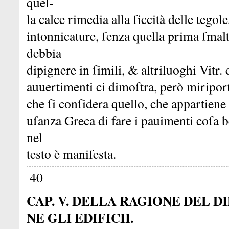
quel-
la calce rimedia alla ſiccità delle tego
intonnicature, ſenza quella prima ſmal
debbia
dipignere in ſimili, &
altriluoghi Vitr.
auuertimenti ci dimoſtra, però miriport
che ſi conſidera quello, che appartiene
uſanza Greca di fare i pauimenti coſa b
nel
testo è manifesta.
40
CAP. V. DELLA RAGIONE DEL D
NE GLI EDIFICII.