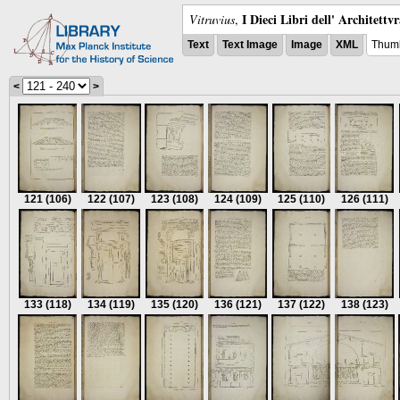
I Dieci Libri dell' Architettv
Vitruvius
,
Text
Text Image
Image
XML
Thumb
<
>
121
(106)
122
(107)
123
(108)
124
(109)
125
(110)
126
(111)
133
(118)
134
(119)
135
(120)
136
(121)
137
(122)
138
(123)