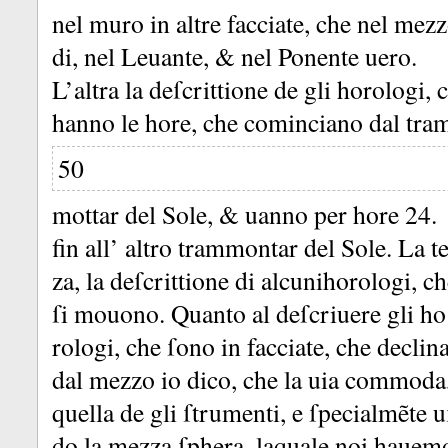
nel muro in altre facciate, che nel mez
di, nel Leuante, &
nel Ponente uero.
L’altra la deſcrittione de gli horologi, 
hanno le hore, che cominciano dal tra
50
mottar del Sole, &
uanno per hore 24.
fin all’ altro trammontar del Sole.
La te
za, la deſcrittione di alcunihorologi, c
ſi mouono.
Quanto al deſcriuere gli ho
rologi, che ſono in facciate, che declin
dal mezzo io dico, che la uia commoda
quella de gli ſtrumenti, e ſpecialmẽte 
do la mezza ſphera, laquale noi hauem