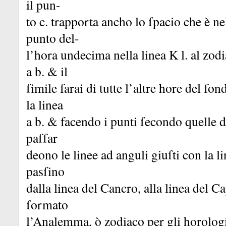
il pun-
to c.
trapporta ancho lo ſpacio che è n
punto del-
l’hora undecima nella linea K l.
al zodi
a b.
&
il
ſimile farai di tutte l’altre hore del f
la linea
a b.
&
facendo i punti ſecondo quelle d
paſſar
deono le linee ad anguli giuſti con la l
pasſino
dalla linea del Cancro, alla linea del 
ſormato
l’Analemma, ò zodiaco per gli horolog