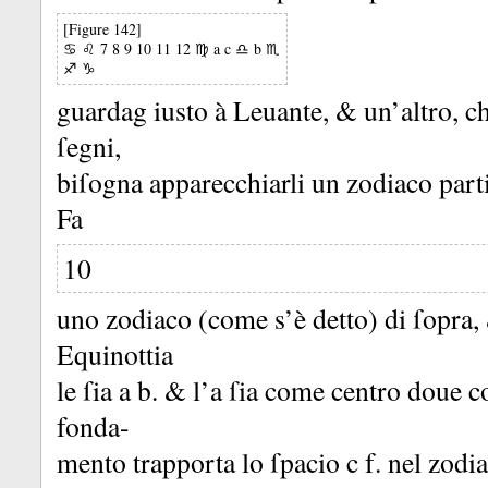
[Figure 142]
♋ ♌ 7 8 9 10 11 12 ♍ a c ♎ b ♏
♐ ♑
guardag iusto à Leuante, &
un’altro, c
ſegni,
biſogna apparecchiarli un zodiaco part
Fa
10
uno zodiaco (come s’è detto) di ſopra
Equinottia
le ſia a b.
&
l’a ſia come centro doue c
fonda-
mento trapporta lo ſpacio c f.
nel zodia