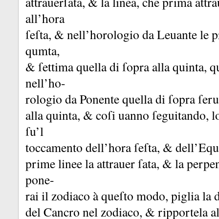
attrauerſata, &
la linea, che prima attra
all’hora
ſeſta, &
nell’horologio da Leuante le p
qumta,
&
ſettima quella di ſopra alla quinta, q
nell’ho-
rologio da Ponente quella di ſopra ſerue
alla quinta, &
coſi uanno ſeguitando, lo
ſu’l
toccamento dell’hora ſeſta, &
dell’Equ
prime linee la attrauer ſata, &
la perpe
pone-
rai il zodiaco à queſto modo, piglia la 
del Cancro nel zodiaco, &
ripportela al