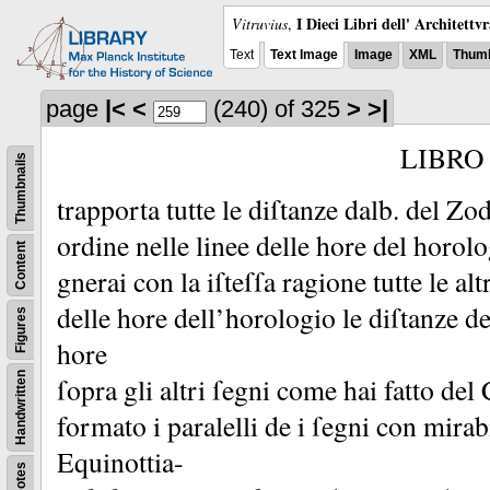
I Dieci Libri dell' Architettv
Vitruvius
,
Text
Text Image
Image
XML
Thumb
page
|<
<
(240)
of 325
>
>|
LIBRO
Thumbnails
trapporta tutte le diſtanze dalb.
del Zod
ordine nelle linee delle hore del horol
Content
gnerai con la iſteſſa ragione tutte le al
delle hore dell’horologio le diſtanze d
Figures
hore
Handwritten
ſopra gli altri ſegni come hai fatto de
formato i paralelli de i ſegni con mirab
Equinottia-
Notes