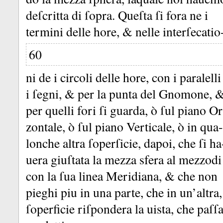
deſcritta di ſopra.
Queſta ſi fora ne i
termini delle hore, &
nelle interſecatio
60
ni de i circoli delle hore, con i paralelli
i ſegni, &
per la punta del Gnomone, 
per quelli fori ſi guarda, ò ſul piano Or
zontale, ò ſul piano Verticale, ò in qua-
lonche altra ſoperſicie, dapoi, che ſi ha
uera giuſtata la mezza sfera al mezzodi
con la ſua linea Meridiana, &
che non
pieghi piu in una parte, che in un’altr
ſoperficie riſpondera la uista, che paſſ