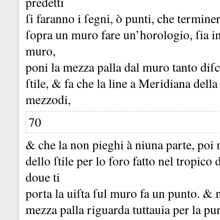
predetti
ſi faranno i ſegni, ò punti, che termine
ſopra un muro fare un’horologio, ſia in 
muro,
poni la mezza palla dal muro tanto diſ
ſtile, &
fa che la line a Meridiana della
mezzodi,
70
&
che la non pieghi à niuna parte, poi 
dello ſtile per lo foro fatto nel tropic
doue ti
porta la uiſta ſul muro fa un punto.
&
mezza palla riguarda tuttauia per la pun