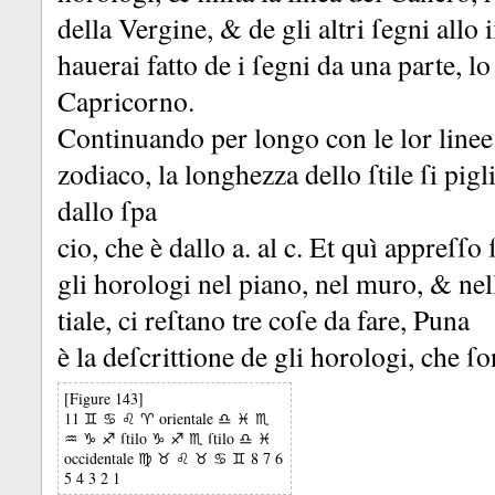
della Vergine, &
de gli altri ſegni all
hauerai fatto de i ſegni da una parte, lo 
Capricorno.
Continuando per longo con le lor linee i
zodiaco, la longhezza dello ſtile ſi pig
dallo ſpa
cio, che è dallo a.
al c.
Et quì appreſſo 
gli horologi nel piano, nel muro, &
nel
tiale, ci reſtano tre coſe da fare, Puna
è la deſcrittione de gli horologi, che ſ
[Figure 143]
11 ♊ ♋ ♌ ♈ orientale ♎ ♓ ♏
♒ ♑ ♐ ſtilo ♑ ♐ ♏ ſtilo ♎ ♓
occidentale ♍ ♉ ♌ ♉ ♋ ♊ 8 7 6
5 4 3 2 1