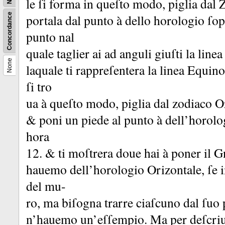
le ſi forma in queſto modo, piglia dal 
Concordance
portala dal punto à dello horologio ſopr
punto nal
quale taglier ai ad anguli giuſti la line
None
laquale ti rappreſentera la linea Equino
ſi tro
ua à queſto modo, piglia dal zodiaco Ori
&
poni un piede al punto à dell’horol
hora
12.
&
ti moſtrera doue hai à poner il
hauemo dell’horologio Orizontale, ſe 
del mu-
ro, ma biſogna trarre ciaſcuno dal ſuo
n’hauemo un’eſſempio.
Ma per deſcri