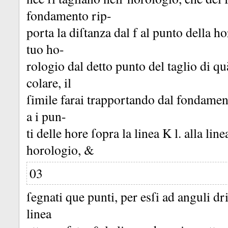
fondamento rip-
porta la diſtanza dal f al punto della h
tuo ho-
rologio dal detto punto del taglio di qu
colare, il
ſimile farai trapportando dal fondament
a i pun-
ti delle hore ſopra la linea K l.
alla lin
horologio, &
03
ſegnati que punti, per esſi ad anguli dritt
linea