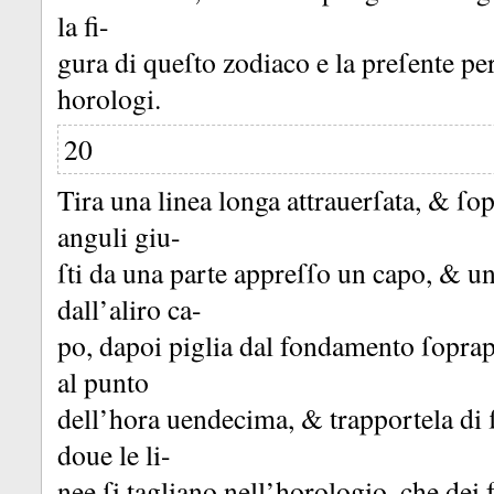
la fi-
gura di queſto zodiaco e la preſente pe
horologi.
20
Tira una linea longa attrauerſata, &
ſop
anguli giu-
ſti da una parte appreſſo un capo, &
un
dall’aliro ca-
po, dapoi piglia dal fondamento ſoprapo
al punto
dell’hora uendecima, &
trapportela di
doue le li-
nee ſi tagliano nell’horologio, che dei 