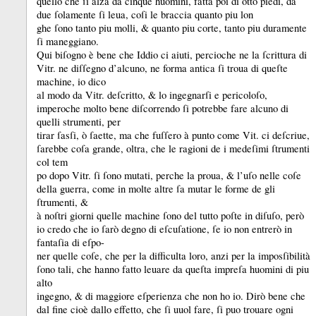
quello che ſi alza da cinque huomini, fatta poi di otto piedi, da
due ſolamente ſi leua, coſi le braccia quanto piu lon
ghe ſono tanto piu molli, &
quanto piu corte, tanto piu duramente
ſi maneggiano.
Qui biſogno è bene che Iddio ci aiuti, percioche ne la ſcrittura di
Vitr.
ne diſſegno d’alcuno, ne forma antica ſi troua di queſte
machine, io dico
al modo da Vitr.
deſcritto, &
lo ingegnarſi e pericoloſo,
imperoche molto bene diſcorrendo ſi potrebbe fare alcuno di
quelli strumenti, per
tirar ſasſi, ò ſaette, ma che fuſſero à punto come Vit.
ci deſcriue,
ſarebbe coſa grande, oltra, che le ragioni de i medeſimi ſtrumenti
col tem
po dopo Vitr.
ſi ſono mutati, perche la proua, &
l’uſo nelle coſe
della guerra, come in molte altre ſa mutar le forme de gli
ſtrumenti, &
à noſtri giorni quelle machine ſono del tutto poſte in diſuſo, però
io credo che io ſarò degno di eſcuſatione, ſe io non entrerò in
fantaſia di eſpo-
ner quelle coſe, che per la difficulta loro, anzi per la imposſibilità
ſono tali, che hanno fatto leuare da queſta impreſa huomini di piu
alto
ingegno, &
di maggiore eſperienza che non ho io.
Dirò bene che
dal fine cioè dallo effetto, che ſi uuol fare, ſi puo trouare ogni