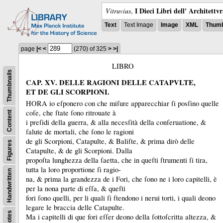
I Dieci Libri dell' Architettv
Vitruvius
,
Text
Text Image
Image
XML
Thumb
page
|<
<
(270)
of 325
>
>|
LIBRO
Thumbnails
CAP. XV. DELLE RAGIONI DELLE CATAPVLTE,
ET DE GLI SCORPIONI.
HORA io eſponero con che miſure apparecchiar ſi posſino quelle
coſe, che ſtate ſono ritrouate à
Content
i preſidi della guerra, &
alla necesſità della conſeruatione, &
ſalute de mortali, che ſono le ragioni
de gli Scorpioni, Catapulte, &
Baliſte, &
prima dirò delle
Figures
Catapulte, &
de gli Scorpioni.
Dalla
propoſta lunghezza della ſaetta, che in queſti ſtrumenti ſi tira,
tutta la loro proportione ſi ragio-
Handwritten
na, &
prima la grandezza de i Fori, che ſono ne i loro capitelli, è
per la nona parte di eſſa, &
queſti
fori ſono quelli, per li quali ſi ſtendono i nerui torti, i quali deono
legare le braccia delle Catapulte.
Notes
Ma i capitelli di que fori eſſer deono della ſottoſcritta altezza, &