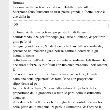
ſtrumen-
to, come nella preſente occaſione.
Baliſta, Catapulte, e
Scorpione ſono ſtrumenti da tirar pietre grandi, e ſaette, certo è
che dalla in-
50
tentione, &
dal fine potemo preparare ſimili ſtrumenti,
conſiderando, che per far colpo gagliardo e lontano, &
per tirar
gran peſo, ci
biſogna grande forze, &
tale forze, che ſian dall’arte ordinate,
percioche nel mouere i gran peſi la natura è contraria à gli
huomini, come
detto hauemo, all’arte dunque appartiene ordinare tali ſtrumenti,
che tirati à forza, &
rilaſciati con uiolenza mandino i peſi lontani,
&
ciò non ſi può fare ſenza chiaui, carcature, ò leue, lequali
habbiano doue appuntarſi, &
fatte ſieno con proportione
riſpondente al pe-
ſo, che ſi deue trare, &
però dalla natura del peſo ſi da la
proportione della grandezza à tutte le parti dello instrumento,
adunque
il modulo, che nelle fabriche ſi piglia ſer à conſiderato ancho
nella parte della machine, &
però la Simmetria, &
l’ordine ſi