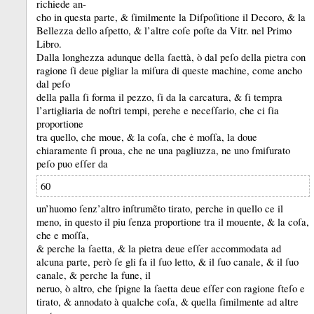
richiede an-
cho in questa parte, &
ſimilmente la Diſpoſitione il Decoro, &
la
Bellezza dello aſpetto, &
l’altre coſe poſte da Vitr.
nel Primo
Libro.
Dalla longhezza adunque della ſaettà, ò dal peſo della pietra con
ragione ſi deue pigliar la miſura di queste machine, come ancho
dal peſo
della palla ſi forma il pezzo, ſi da la carcatura, &
ſi tempra
l’artigliaria de noſtri tempi, perehe e neceſſario, che ci ſia
proportione
tra quello, che moue, &
la coſa, che ė moſſa, la doue
chiaramente ſi proua, che ne una pagliuzza, ne uno ſmiſurato
peſo puo eſſer da
60
un’huomo ſenz’altro inſtrumẽto tirato, perche in quello ce il
meno, in questo il piu ſenza proportione tra il mouente, &
la coſa,
che e moſſa,
&
perche la ſaetta, &
la pietra deue eſſer accommodata ad
alcuna parte, però ſe gli fa il ſuo letto, &
il ſuo canale, &
il ſuo
canale, &
perche la fune, il
neruo, ò altro, che ſpigne la ſaetta deue eſſer con ragione ſteſo e
tirato, &
annodato à qualche coſa, &
quella ſimilmente ad altre