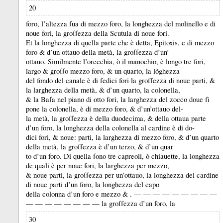
20
foro, l’altezza ſua di mezzo foro, la longhezza del molinello e di
noue fori, la groſſezza della Scutula di noue fori.
Et la longhezza di quella parte che è detta, Epitoxis, e di mezzo
foro &
d’un ottauo della metà, la groſſezza d’un’
ottauo.
Similmente l’orecchia, ò il manochio, è longo tre fori,
largo &
groſſo mezzo foro, &
un quarto, la lõghezza
del fondo del canale è di ſedici fori la groſſezza di noue parti, &
la larghezza della metà, &
d’un quarto, la colonella,
&
la Baſa nel piano di otto fori, la larghezza del zocco doue ſi
pone la colonella, è di mezzo foro, &
d’un’ottauo del-
la metà, la groſſezza è della duodecima, &
della ottaua parte
d’un foro, la longhezza della colonella al cardine è di do-
dici fori, &
noue:
parti, la larghezza di mezzo foro, &
d’un quarto
della metà, la groſſezza è d’un terzo, &
d’un quar
to d’un foro.
Di quella ſono tre capreoli, ò chiauette, la longhezza
de quali è per noue fori, la larghezza per mezzo,
&
noue parti, la groſſezza per un’ottauo, la longhezza del cardine
di noue parti d’un foro, la longhezza del capo
della colonna d’un foro e mezzo &
. — — — — — — — — —
— — — — — — — — la groſſezza d’un foro, la
30