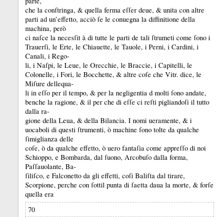
parte,
che la conſtringa, &
quella ferma eſſer deue, &
unita con altre
parti ad un’effetto, acciò ſe le conuegna la diffinitione della
machina, però
ci naſce la necesſit à di tutte le parti de tali ſtrumeti come ſono i
Trauerſi, le Erte, le Chiauette, le Tauole, i Perni, i Cardini, i
Canali, i Rego-
li, i Naſpi, le Leue, le Orecchie, le Braccie, i Capitelli, le
Colonelle, i Fori, le Bocchette, &
altre coſe che Vitr.
dice, le
Miſure dellequa-
li in eſſo per il tempo, &
per la negligentia d molti ſono andate,
benche la ragione, &
il per che di eſſe ci reſti pigliandoſi il tutto
dalla ra-
gione della Leua, &
della Bilancia.
I nomi ueramente, &
i
uocaboli di questi ſtrumenti, ò machine ſono tolte da qualche
ſimiglianza delle
coſe, ò da qualche effetto, ò uero fantaſia come appreſſo di noi
Schioppo, e Bombarda, dal ſuono, Arcobuſo dalla forma,
Paſſauolante, Ba-
ſiliſco, e Falconetto da gli effetti, coſi Baliſta dal tirare,
Scorpione, perche con ſottil punta di ſaetta daua la morte, &
forſe
quella era
70