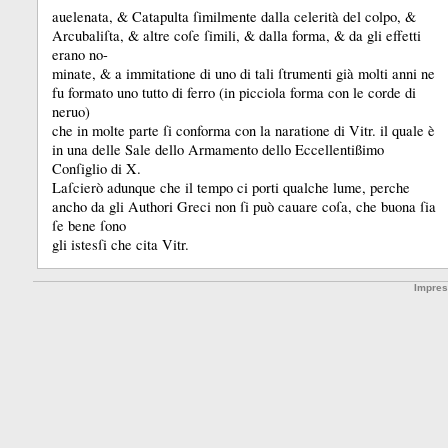
auelenata, &
Catapulta ſimilmente dalla celerità del colpo, &
Arcubaliſta, &
altre coſe ſimili, &
dalla forma, &
da gli effetti
erano no-
minate, &
a immitatione di uno di tali ſtrumenti già molti anni ne
fu formato uno tutto di ferro (in picciola forma con le corde di
neruo)
che in molte parte ſi conforma con la naratione di Vitr.
il quale è
in una delle Sale dello Armamento dello Eccellentißimo
Conſiglio di X.
Laſcierò adunque che il tempo ci porti qualche lume, perche
ancho da gli Authori Greci non ſi può cauare coſa, che buona ſia
ſe bene ſono
gli istesſi che cita Vitr.
Impre