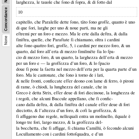
larghezza, le tauole che ſono di ſopra, &
di ſotto dal
Concordance
10
capitello, che Paralelle dette ſono, tãto ſono groſſe, quanto è uno
di que ſori, larghe per uno &
noue parti, ma ne gli
eſtremi per un foro e mezzo.
Ma le erte dalla deſtra, &
dalla
None
ſiniſtra, quelle, che Paraſtate ſi chiamano, oltra i cardini
alte ſono quattro fori, groſſe, 5, i cardini per mezzo foro, &
un
quarto, dal foro all’erta di mezzo ſimilmẽte ſia lo ſpa-
cio di mezzo ſoro, &
un quarto, la larghezza dell’erta di mezzo
per un foro e — la groſſezza d’un foro, &
lo ſpacio
doue ſi pone la ſaetta nel mezzo dell’erta per la quarta parte d’un
foro.
Ma le cantonate, che ſono à torno de i lati,
&
nelle fronti, conficcate eſſer deono con lame di ferro, ò pironi
di rame, ò chiodi, la lunghezza del canale, che in
Greco è detta Strix, eſſer deue di fori diecinoue, la longhezza de
i regoli, che alcuni Buccule appellano, che ſi confic-
cano dalla deſtra, &
dalla ſiniſtra del canale eſſer deue di fori
dieciotto, &
l’altezza d’un foro, &
coſi la groſſezza, &
ſi affiggeno due regole, nellequali entra un molinello, ilquale è
longo tre fori, largo mezzo, &
la groſſezza del-
la bocchetta, che ſi affigge, ſi chiama Camillú, ò ſecondo alcuni
Locullamento con i cardini ſottoſquadra, e d’un