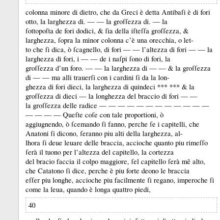
colonna minore di dietro, che da Greci è detta Antibaſi è di fori
otto, la larghezza di.
— — la groſſezza di.
— la
ſottopoſta de fori dodici, &
ſia della iſteſſa groſſezza, &
larghezza, ſopra la minor colonna c’è una orecchia, o let-
to che ſi dica, ò ſcagnello, di fori — — l’altezza di fori — — la
larghezza di fori, i — — de i naſpi ſono di fori, la
groſſezza d’un foro.
— — la larghezza di — — &
la groſſezza
di — — ma alli trauerſi con i cardini ſi da la lon-
ghezza di fori dieci, la larghezza di quindeci *** *** &
la
groſſezza di dieci — la longhezza del braccio di fori — —
la groſſezza delle radice — — — — — — — — — — — —
— — — — Queſte coſe con tale proportioni, ò
aggiugnendo, ò ſcemando ſi fanno, perche ſe i capitelli, che
Anatoni ſi dicono, ſeranno piu alti della larghezza, al-
lhora ſi deue leuare delle braccia, accioche quanto piu rimeſſo
ſerà il tuono per l’altezza del capitello, la cortezza
del bracio faccia il colpo maggiore, ſel capitello ſerà mẽ alto,
che Catatono ſi dice, perche è piu forte deono le braccia
eſſer piu longhe, accioche piu facilmente ſi regano, imperoche ſi
come la leua, quando è longa quattro piedi,
40