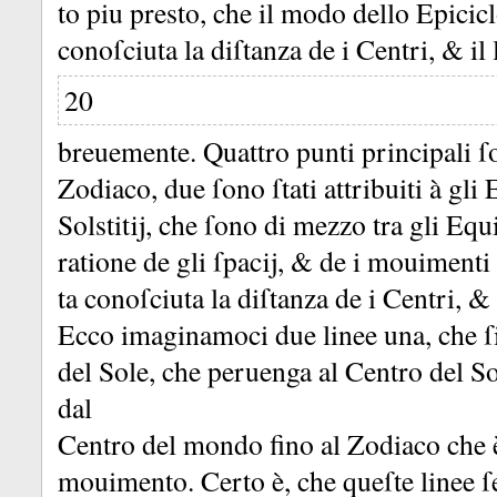
to piu presto, che il modo dello Epicic
conoſciuta la diſtanza de i Centri, &
il
20
breuemente.
Quattro punti principali ſ
Zodiaco, due ſono ſtati attribuiti à gli 
Solstitĳ, che ſono di mezzo tra gli Equ
ratione de gli ſpacĳ, &
de i mouimenti 
ta conoſciuta la diſtanza de i Centri, &
Ecco imaginamoci due linee una, che ſi
del Sole, che peruenga al Centro del So
dal
Centro del mondo fino al Zodiaco che 
mouimento.
Certo è, che queſte linee 