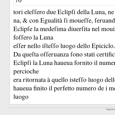
tori eleſſero due Eclipſi della Luna, ne
na, &
con Egualità ſi moueſſe, ſeruan
Eclipſe la medeſima diuerſita nel mou
foſſero la Luna
eſſer nello iſteſſo luogo dello Epiciclo.
Da queſta oſſeruanza ſono stati certific
Eclipſi la Luna haueua fornito il numero
percioche
era ritornata à quello isteſſo luogo del
haueua finito il perfetto numero de i m
luogo
Impre