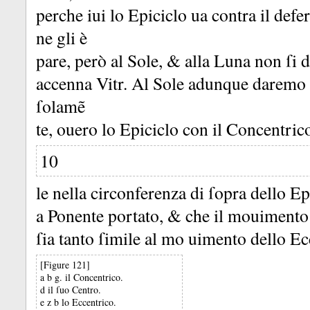
perche iui lo Epiciclo ua contra il defe
ne gli è
pare, però al Sole, &
alla Luna non ſi d
accenna Vitr.
Al Sole adunque daremo o
ſolamẽ
te, ouero lo Epiciclo con il Concentric
10
le nella circonferenza di ſopra dello Ep
a Ponente portato, &
che il mouimento 
ſia tanto ſimile al mo uimento dello E
[Figure 121]
a b g. il Concentrico.
d il ſuo Centro.
e z b lo Eccentrico.