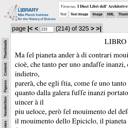
I Dieci Libri dell' Architettv
Vitruvius
,
Text
Text Image
Image
XML
Thumb
page
|<
<
(214)
of 325
>
>|
LIBRO
Thumbnails
Ma ſel pianeta ander à di contrari moui
cioè, che tanto per uno andaſſe inanzi,
Content
indietro,
parerà, che egli ſtia, come ſe uno tant
Figures
quanto dalla galera fuſſe inanzi portat
Handwritten
uincer à il
piu ueloce, però ſel mouimento del defe
il mouimento dello Epiciclo, il pianeta
Notes