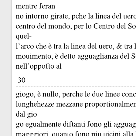
mentre ſeran
no intorno girate, pche la linea del ue
centro del mondo, per lo Centro del So
quel-
l’arco che è tra la linea del uero, &
tra
mouimento, è detto agguaglianza del S
nell’oppoſto al
30
giogo, è nullo, perche le due linee co
lunghehezze mezzane proportionalmen
dal gio
go egualmente diſtanti ſono gli aggua
magggiori, quanto ſono piu uicini alla