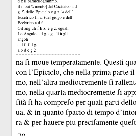
d z il paralellogrammo.
il moui \\ mento{del Cõcètrico a d
g. \\ dello Epiciclo e g.z. \\ dell’
Eccétrico fh z. (del giogo e dell’
Eccètrico a d f
Gil ang uli f h z. e g z. eguali
Lo Angulo a d g. eguali à gli
angoli
a d ſ. ſ d g.
a b d e g 2
na ſi moue temperatamente.
Questi qua
con l’Epiciclo, che nella prima parte i
mo, nell’altra mediocremente ſi rallenta
mo, nella quarta mediocremente ſi appr
ſità ſi ha compreſo per quali parti dell
ua, &
in quanto ſpacio di tempo d’intor
ra &
per hauere piu preciſamente queſt
70