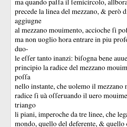
ma quando paſſa il ſemicircolo, allbor
precede la linea del mezzano, &
però di
aggiugne
al mezzano mouimento, accioche ſi poſ
ma non uoglio hora entrare in piu pro
duo-
le eſſer tanto inanzi:
biſogna bene auuer
principio la radice del mezzano mouim
poſſa
nello instante, che uolemo il mezzano
radice ſi uà oſſeruando il uero mouime
triango
li piani, imperoche da tre linee, che leg
mondo, quello del deferente, &
quello 