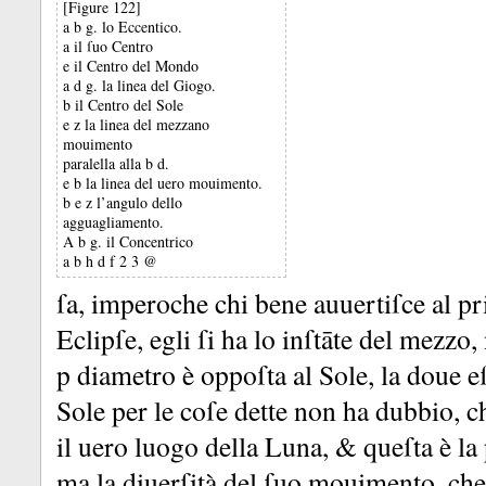
[Figure 122]
a b g. lo Eccentico.
a il ſuo Centro
e il Centro del Mondo
a d g. la linea del Giogo.
b il Centro del Sole
e z la linea del mezzano
mouimento
paralella alla b d.
e b la linea del uero mouimento.
b e z l’angulo dello
agguagliamento.
A b g. il Concentrico
a b h d f 2 3 @
ſa, imperoche chi bene auuertiſce al p
Eclipſe, egli ſi ha lo inſtāte del mezzo
p diametro è oppoſta al Sole, la doue e
Sole per le coſe dette non ha dubbio, 
il uero luogo della Luna, &
queſta è la 
ma la diuerſità del ſuo mouimento, che