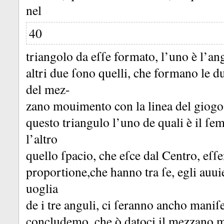
nel
40
triangolo da eſſe formato, l’uno è l’an
altri due ſono quelli, che formano le du
del mez-
zano mouimento con la linea del giog
questo triangulo l’uno de quali è il ſ
l’altro
quello ſpacio, che eſce dal Centro, eſſ
proportione,che hanno tra ſe, egli auui
uoglia
de i tre anguli, ci ſeranno ancho maniſeſ
concludemo, che ò datoci il mezzano m