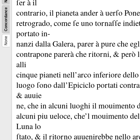
ſer à il
Concordance
contrario, il pianeta ander à uerſo Pone
retrogrado, come ſe uno tornaſſe indie
portato in-
None
nanzi dalla Galera, parer à pure che egl
contrapone parerà che ritorni, &
però 
alli
cinque pianeti nell’arco inferiore dello
luogo ſono dall’Epiciclo portati contr
&
auuie
ne, che in alcuni luoghi il mouimento d
alcuni piu ueloce, che’l mouimento del
Luna lo
ſtato, &
il ritorno auuenirebbe nello ar