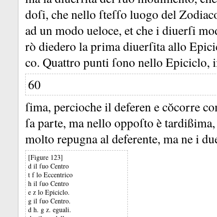
doſi, che nello ſteſſo luogo del Zodia
ad un modo ueloce, et che i diuerſi modi
rò diedero la prima diuerſita allo Epicic
co.
Quattro punti ſono nello Epiciclo, 
60
ſima, percioche il deferen e cŏcorre con
ſa parte, ma nello oppoſto è tardißima,
molto repugna al deferente, ma ne i du
[Figure 123]
d il ſuo Centro
t f lo Eccentrico
h il ſuo Centro
e z lo Epiciclo.
g il ſuo Centro.
d h. g z. eguali.