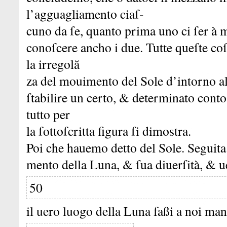
l’agguagliamento ciaſ-
cuno da ſe, quanto prima uno ci ſer à ma
conoſcere ancho i due.
Tutte queſte co
la irregolă
za del mouimento del Sole d’intorno 
ſtabilire un certo, &
determinato conto
tutto per
la ſottoſcritta figura ſi dimostra.
Poi che hauemo detto del Sole.
Seguita
mento della Luna, &
ſua diuerſità, &
u
50
il uero luogo della Luna faßi a noi mani