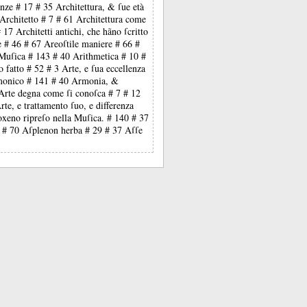
enze # 17 # 35 Architettura, & ſue età
 Architetto # 7 # 61 Architettura come
 17 Architetti antichi, che hãno ſcritto
e # 46 # 67 Areoſtile maniere # 66 #
 Muſica # 143 # 40 Arithmetica # 10 #
 fatto # 52 # 3 Arte, e ſua eccellenza
 Armonico # 141 # 40 Armonia, &
10 Arte degna come ſi conoſca # 7 # 12
rte, e trattamento ſuo, e differenza
toxeno ripreſo nella Muſica. # 140 # 37
5 # 70 Aſplenon herba # 29 # 37 Aſſe