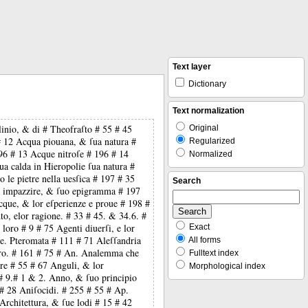
Text layer
Dictionary
Text normalization
linio, & di # Theofraſto # 55 # 45
Original
 # 12 Acqua piouana, & ſua natura #
Regularized
96 # 13 Acque nitroſe # 196 # 14
Normalized
ua calda in Hieropolie ſua natura #
le pietre nella uesſica # 197 # 35
Search
fa impazzire, & ſuo epigramma # 197
cque, & lor eſperienze e proue # 198 #
to, elor ragione. # 33 # 45. & 34.6. #
 loro # 9 # 75 Agenti diuerſi, e lor
Exact
le. Pteromata # 111 # 71 Aleſſandria
All forms
tro. # 161 # 75 # An. Analemma che
Fulltext index
re # 55 # 67 Anguli, & lor
Morphological index
 # 9.# 1 & 2. Anno, & ſuo principio
# 28 Aniſocidi. # 255 # 55 # Ap.
rchitettura, & ſue lodi # 15 # 42