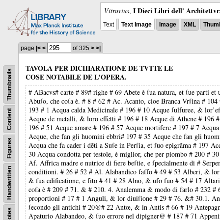
I Dieci Libri dell' Architettv
Vitruvius
,
Text
Text Image
Image
XML
Thumb
page
|<
<
of 325
>
>|
TAVOLA PER DICHIARATIONE DE TVTTE LE
Thumbnails
COSE NOTABILE DE L’OPERA.
#
ABacvs
# carte # 89# righe # 69 Abete è ſua natura, et ſue parti e
Abuſo, che coſa è. # 8 # 62 # Ac. Acanto, cioe Branca Vrſina # 104 
193 # 1 Acqua calda Medicinale # 196 # 10 Acque ſulfuree, & lor’ef
Content
Acque de metalli, & loro effetti # 196 # 18 Acque di Athene # 196 #
196 # 51 Acque amare # 196 # 57 Acque mortifere # 197 # 7 Acqua d’
Acque, che fan gli huomini ebbri# 197 # 35 Acque che fan gli huom
Figures
Acqua che fa cader i dẽti a Suſe in Perſia, et ſuo epigrãma # 197 
30 Acqua condotta per testole, è miglior, che per piombo # 200 # 30 
Af. Affrica madre e nutrice di fiere beſtie, e ſpecialmente di # Serp
Handwritten
conditioni. # 26 # 52 # Al. Alabandico ſaſſo # 49 # 53 Alberi, & l
& ſua edificatione, e ſito # 41 # 28 Alno, & uſo ſuo # 54 # 17 Al
coſa è # 209 # 71. & # 210. 4. Analemma & modo di farlo # 232 # 
proportioni # 17 # 1 Anguli, & lor diuiſione # 29 # 76. &# 30.1. An
ſecondo gli antichi # 20@# 22 Antœ, & in Antis # 66 # 19 Antepagme
Notes
Apaturio Alabandeo, & ſuo errore nel dipigner@ # 187 # 71 Appenino