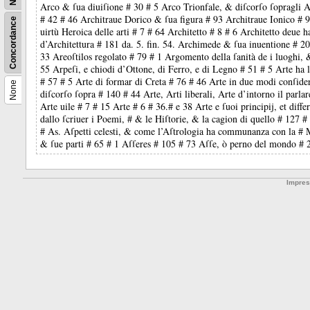
Arco & ſua diuiſione # 30 # 5 Arco Trionfale, & diſcorſo ſopragli Arc
# 42 # 46 Architraue Dorico & ſua figura # 93 Architraue Ionico # 97
Concordance
uirtù Heroica delle arti # 7 # 64 Architetto # 8 # 6 Architetto deue ha
d’Architettura # 181 da. 5. fin. 54. Archimede & ſua inuentione # 2
33 Areoſtilos regolato # 79 # 1 Argomento della ſanità de i luoghi
55 Arpeſi, e chiodi d’Ottone, di Ferro, e di Legno # 51 # 5 Arte ha l
# 57 # 5 Arte di formar di Creta # 76 # 46 Arte in due modi conſide
None
diſcorſo ſopra # 140 # 44 Arte, Arti liberali, Arte d’intorno il parlar
Arte uile # 7 # 15 Arte # 6 # 36.# e 38 Arte e ſuoi principij, et diffe
dallo ſcriuer i Poemi, # & le Hiſtorie, & la cagion di quello # 127 #
# As. Aſpetti celesti, & come l’Aſtrologia ha communanza con la # M
& ſue parti # 65 # 1 Aſſeres # 105 # 73 Aſſe, ò perno del mondo # 
Impre