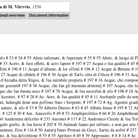
ra di M. Vitrvvio
,
1556
nail overview
Document information
t uſo # 53 # 54 # 55 Abete infernate, & ſupernate # 55 # 55 Abete, & luogo di P
# 33 Aceto, & ſuoi effetti, & acro ſapore # 197 # 27 Acqua e ſua qualità # 45
fctti # 196 # 11 Acque d’allume, & lor eſſetti # 196 # 12 Acque di Bitume # 1
 27 Acque di cibdele # 196 # 30 Acque di Tarſo citta di Cilicia # 196 # 31 Acq
Arcadia detta Stigos, & ſua mirabile propieta # 197 # 16 Acque, che rompono 
ini gozzuti# 197 # 38 Acque, che fan gli huomini abstemij # 197 Acqua, che 
Acque che fan buona uoce # 197 # 70 Acqua, & ſua necesſità & uſo # 198 # 18 A
Acroteri. # 97 # 28 # Ae. Aere, & ſua qualità # 45 # 11 Aeolopile palle da uen
enti, haluoghi doue non poſſono ſtare i Serpenti. # 197 # 72 # Ag. Agentie gradi
or nature, & uſo # 53 # 70 Alberto Durero # 63 # 45 Albula fiume # 195 # 72 A
tari. # 125 # 30 # Am. Amocriſo # 49 # 53 Amphiproſtilos # 66 # 26 Amphithea
60 Analemma deſcritto # 233 Ancones # 117 # 22 Andronico Cireste & ſua Tor
gulo giuſto, & ſua forza # 202 # 70 Animali fanno per inſtinto, e non per arte
ntum, Erta # 116 # 50 Antarĳ funes Protoni da Greci, Sartie da noſtri # 257 
, & ſua deſcrittione # 55 # 55 Apriture # 49 # 39 Approuare. # 8 # 14 # Ar. A