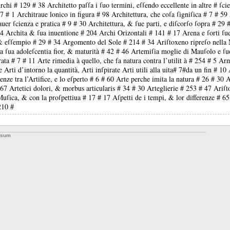
hi # 129 # 38 Architetto paſſa i ſuo termini, eſſendo eccellente in altre # ſci
 # 1 Architraue lonico in figura # 98 Architettura, che coſa ſigniſica # 7 # 59
uer ſcienza e pratica # 9 # 30 Architettura, & ſue parti, e diſcorſo ſopra # 29 #
04 Archita & ſua inuentione # 204 Archi Orizontali # 141 # 17 Arena e ſorti ſu
, & eſſempio # 29 # 34 Argomento del Sole # 214 # 34 Ariſtoxeno ripreſo nella
a ſua adoleſcentia fior, & maturità # 42 # 46 Artemiſia moglie di Mauſolo e ſuo
rata # 7 # 11 Arte rimedia à quello, che fa natura contra l’utilit à # 254 # 5
e Arti d’intorno la quantità, Arti inſpirate Arti utili alla uita# 7#da un fin # 
renze tra l’Artifice, e lo eſperto # 6 # 60 Arte perche imita la natura # 26 # 30 A
 67 Artetici dolori, & morbus articularis # 34 # 30 Arteglierie # 253 # 47 Ariſ
uſica, & con la proſpettiua # 17 # 17 Aſpetti de i tempi, & lor differenze # 6
210 #
ssum