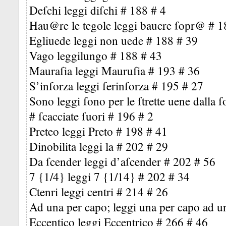
Deſchi leggi diſchi # 188 # 4
Hau@re le tegole leggi baucre ſopr@ # 1
Egliuede leggi non uede # 188 # 39
Vago leggilungo # 188 # 43
Mauraſia leggi Mauruſia # 193 # 36
S’inſorza leggi ſerinſorza # 195 # 27
Sono leggi ſono per le ſtrette uene dalla ſo
# ſcacciate ſuori # 196 # 2
Preteo leggi Preto # 198 # 41
Dinobilita leggi la
# 202 # 29
Da ſcender leggi d’aſcender # 202 # 56
7 {1/4} leggi 7 {1/14} # 202 # 34
Ctenri leggi centri # 214 # 26
Ad una per capo; leggi una per capo ad u
Eccentico leggi Eccentrico # 266 # 46