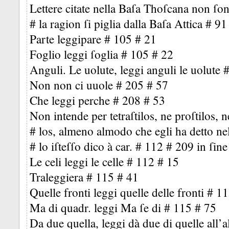
Lettere citate nella Baſa Thoſcana non ſon
# la ragion ſi piglia dalla Baſa Attica # 91
Parte leggipare # 105 # 21
Foglio leggi ſoglia # 105 # 22
Anguli. Le uolute, leggi anguli le uolute 
Non non ci uuole # 205 # 57
Che leggi perche # 208 # 53
Non intende per tetraſtilos, ne proſtilos, 
# los, almeno almodo che egli ha detto ne
# lo iſteſſo dico à car. # 112 # 209 in ſine
Le celi leggi le celle # 112 # 15
Traleggiera # 115 # 41
Quelle fronti leggi quelle delle fronti # 1
Ma di quadr. leggi Ma ſe di # 115 # 75
Da due quella, leggi dà due di quelle all’a