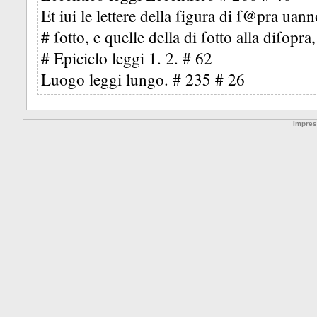
Et iui le lettere della ſigura di ſ@pra uann
# ſotto, e quelle della di ſotto alla diſopra
# Epiciclo leggi 1. 2. # 62
Luogo leggi lungo. # 235 # 26
Impre