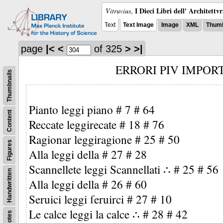
I Dieci Libri dell' Architettv
Vitruvius
,
Text
Text Image
Image
XML
Thumb
page
|<
<
of 325
>
>|
ERRORI PIV IMPOR
Thumbnails
Pianto leggi piano # 7 # 64
Content
Reccate leggirecate # 18 # 76
Ragionar leggiragione # 25 # 50
Figures
Alla leggi della # 27 # 28
Scannellete leggi Scannellati ∴ # 25 # 56
Handwritten
Alla leggi della # 26 # 60
Seruici leggi ſeruirci # 27 # 10
Le calce leggi la calce ∴ # 28 # 42
Notes