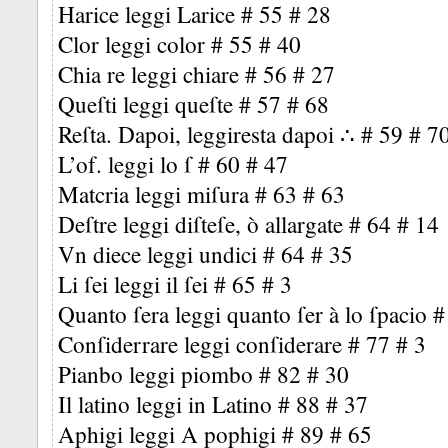
Harice leggi Larice # 55 # 28
Clor leggi color # 55 # 40
Chia re leggi chiare # 56 # 27
Queſti leggi queſte # 57 # 68
Reſta. Dapoi, leggiresta dapoi ∴ # 59 # 7
L’of. leggi lo ſ # 60 # 47
Matcria leggi miſura # 63 # 63
Deſtre leggi diſteſe, ò allargate # 64 # 14
Vn diece leggi undici # 64 # 35
Li ſei leggi il ſei # 65 # 3
Quanto ſera leggi quanto ſer à lo ſpacio
Conſiderrare leggi conſiderare # 77 # 3
Pianbo leggi piombo # 82 # 30
Il latino leggi in Latino # 88 # 37
Aphigi leggi A pophigi # 89 # 65