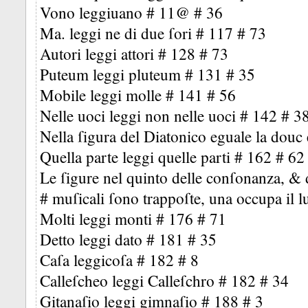
Vono leggiuano # 11@ # 36
Ma. leggi ne di due ſori # 117 # 73
Autori leggi attori # 128 # 73
Puteum leggi pluteum # 131 # 35
Mobile leggi molle # 141 # 56
Nelle uoci leggi non nelle uoci # 142 # 3
Nella ſigura del Diatonico eguale la douc 
Quella parte leggi quelle parti # 162 # 62
Le ſigure nel quinto delle conſonanza, & d
# muſicali ſono trappoſte, una occupa il lu
Molti leggi monti # 176 # 71
Detto leggi dato # 181 # 35
Caſa leggicoſa # 182 # 8
Calleſcheo leggi Calleſchro # 182 # 34
Gitanaſio leggi gimnaſio # 188 # 3