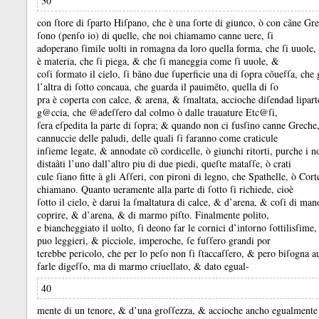
30
con ſtore di ſparto Hiſpano, che è una ſorte di giunco, ò con cãne Grec
ſono (penſo io) di quelle, che noi chiamamo canne uere, ſi
adoperano ſimile uolti in romagna da loro quella forma, che ſi uuole,
è materia, che ſi piega, &
che ſi maneggia come ſi uuole, &
coſi formato il cielo, ſi bãno due ſuperficie una di ſopra cõueſſa, che 
l’altra di ſotto concaua, che guarda il pauimẽto, quella di ſo
pra è coperta con calce, &
arena, &
ſmaltata, accioche diſendad lipart
g@ccia, che @adeſſero dal colmo ò dalle trauature Etc@ſi,
ſera eſpedita la parte di ſopra;
&
quando non ci fusſino canne Greche
cannuccie delle paludi, delle quali ſi faranno come craticule
inſieme legate, &
annodate cõ cordicelle, ò giunchi ritorti, purche i 
distaãti l’uno dall’altro piu di due piedi, queſte mataſſe, ò crati
cule ſiano fitte à gli Aſſeri, con pironi di legno, che Spathelle, ò Corte
chiamano.
Quanto ueramente alla parte di ſotto ſi richiede, cioè
ſotto il cielo, è darui la ſmaltatura di calce, &
d’arena, &
coſi di man
coprire, &
d’arena, &
di marmo piſto.
Finalmente polito,
e biancheggiato il uolto, ſi deono far le cornici d’intorno ſottilisſime
puo leggieri, &
picciole, imperoche, ſe fuſſero grandi por
terebbe pericolo, che per lo peſo non ſi ſtaccaſſero, &
pero biſogna au
farle digeſſo, ma di marmo criuellato, &
dato egual-
40
mente di un tenore, &
d’una groſſezza, &
accioche ancho egualmente 