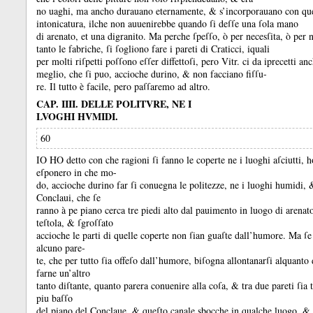
no uaghi, ma ancho durauano eternamente, &
s’incorporauano con qu
intonicatura, ilche non auuenirebbe quando ſi deſſe una ſola mano
di arenato, et una digranito.
Ma perche ſpeſſo, ò per necesſita, ò per 
tanto le fabriche, ſi ſogliono fare i pareti di Craticci, iquali
per molti riſpetti poſſono eſſer diffettoſi, pero Vitr.
ci da iprecetti anc
meglio, che ſi puo, accioche durino, &
non facciano fiſſu-
re.
Il tutto è facile, pero paſſaremo ad altro.
CAP. IIII. DELLE POLITVRE, NE I
LVOGHI HVMIDI.
60
IO HO detto con che ragioni ſi fanno le coperte ne i luoghi aſciutti, h
eſponero in che mo-
do, accioche durino far ſi conuegna le politezze, ne i luoghi humidi,
Conclaui, che ſe
ranno à pe piano cerca tre piedi alto dal pauimento in luogo di arenato
teſtola, &
ſgroſſato
accioche le parti di quelle coperte non ſian guaſte dall’humore.
Ma ſe 
alcuno pare-
te, che per tutto ſia offeſo dall’humore, biſogna allontanarſi alquanto
farne un’altro
tanto diſtante, quanto parera conuenire alla coſa, &
tra due pareti ſia 
piu baſſo
del piano del Conclaue, &
queſto canale sbocche in qualche luogo, &