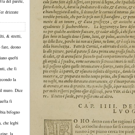
ſſa del parete,
er drizzate
alti, &
stretti,
o fare, deono
iano queſti
ti, che ſi
ſecondo la
 il muro.
Dice
ueſta ſi
bbia biſogno
, che legbi
gine, la