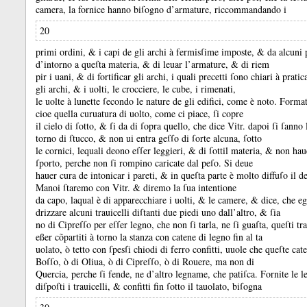
camera, la fornice hanno biſogno d’armature, riccommandando i
20
primi ordini, &
i capi de gli archi à fermisſime imposte, &
da alcuni 
d’intorno a queſta materia, &
di leuar l’armature, &
di riem
pir i uani, &
di fortificar gli archi, i quali precetti ſono chiari à prati
gli archi, &
i uolti, le crocciere, le cube, i rimenati,
le uolte à lunette ſecondo le nature de gli edifici, come è noto.
Format
cioe quella curuatura di uolto, come ci piace, ſi copre
il cielo di ſotto, &
ſi da di ſopra quello, che dice Vitr.
dapoi ſi ſanno 
torno di ſtucco, &
non ui entra geſſo di ſorte alcuna, ſotto
le cornici, lequali deono eſſer leggieri, &
di ſottil materia, &
non hau
ſporto, perche non ſi rompino caricate dal peſo.
Si deue
hauer cura de intonicar i pareti, &
in queſta parte è molto diffuſo il d
Manoi ſtaremo con Vitr.
&
diremo la ſua intentione
da capo, laqual è di apparecchiare i uolti, &
le camere, &
dice, che eg
drizzare alcuni trauicelli diſtanti due piedi uno dall’altro, &
ſia
no di Cipreſſo per eſſer legno, che non ſi tarla, ne ſi guaſta, queſti tr
eßer cõpartiti à torno la stanza con catene di legno fin al ta
uolato, ò tetto con ſpesſi chiodi di ferro confitti, uuole che queſte cat
Boſſo, ò di Oliua, ò di Cipreſſo, ò di Rouere, ma non di
Quercia, perche ſi fende, ne d’altro legname, che patiſca.
Fornite le l
diſpoſti i trauicelli, &
confitti fin ſotto il tauolato, biſogna