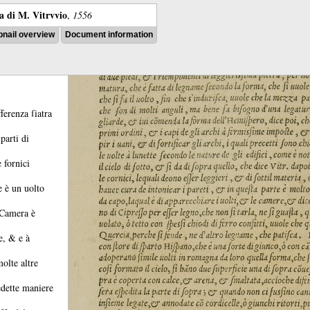
ra di M. Vitrvvio
,
1556
nail overview
Document information
ferenza ſiatra
parti di
 fornici
e è un uolto
Camera è
te, &
e à
olte altre
redette maniere