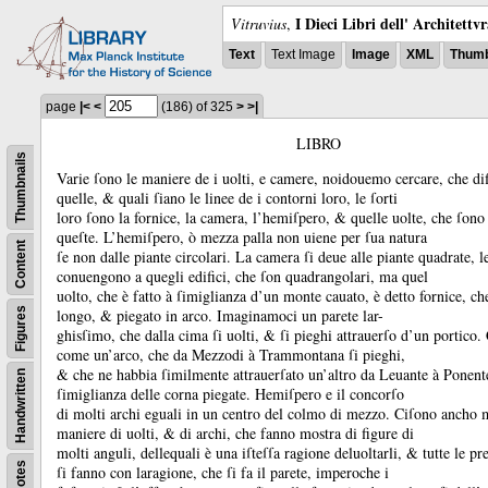
I Dieci Libri dell' Architettv
Vitruvius
,
Text
Text Image
Image
XML
Thumb
page
|<
<
(186)
of 325
>
>|
LIBRO
Thumbnails
Varie ſono le maniere de i uolti, e camere, noidouemo cercare, che dif
quelle, &
quali ſiano le linee de i contorni loro, le ſorti
loro ſono la fornice, la camera, l’hemiſpero, &
quelle uolte, che ſono 
queſte.
L’hemiſpero, ò mezza palla non uiene per ſua natura
Content
ſe non dalle piante circolari.
La camera ſi deue alle piante quadrate, le
conuengono a quegli edifici, che ſon quadrangolari, ma quel
uolto, che è fatto à ſimiglianza d’un monte cauato, è detto fornice, ch
Figures
longo, &
piegato in arco.
Imaginamoci un parete lar-
ghisſimo, che dalla cima ſi uolti, &
ſi pieghi attrauerſo d’un portico.
come un’arco, che da Mezzodi à Trammontana ſi pieghi,
&
che ne habbia ſimilmente attrauerſato un’altro da Leuante à Ponen
Handwritten
ſimiglianza delle corna piegate.
Hemiſpero e il concorſo
di molti archi eguali in un centro del colmo di mezzo.
Ciſono ancho m
maniere di uolti, &
di archi, che fanno mostra di figure di
molti anguli, dellequali è una iſteſſa ragione deluoltarli, &
tutte le p
Notes
ſi fanno con laragione, che ſi fa il parete, imperoche i