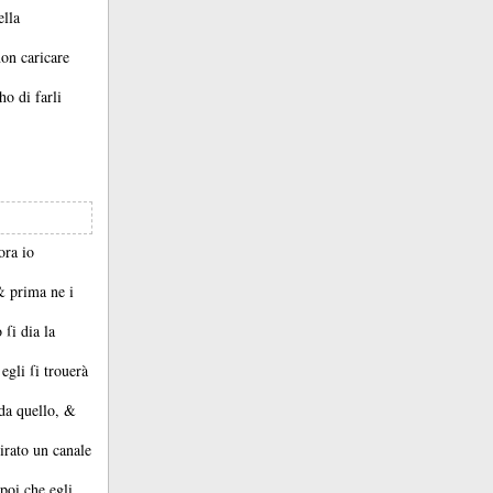
ella
non caricare
ho di farli
ora io
 &
prima ne i
 ſi dia la
egli ſi trouerà
 da quello, &
tirato un canale
poi che egli