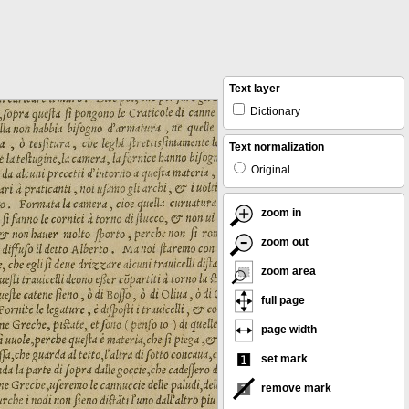
Text layer
Dictionary
Text normalization
Original
zoom in
zoom out
zoom area
full page
page width
set mark
remove mark