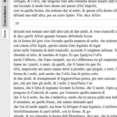
ſoſtegni, &
l’oſſa, che uengono ſino alla ſommita deono leuarſi dall’o
ma ſecondo il modo loro deono nel parete eſſer’impoſti,
Concordance
cioe in quella forma, che uolemo dar al uolto, &
queste oſſa deono eſſ
diſtanti una dall’altra, per un certo ſpatio.
Vitr.
dice Aſſeri
10
drizzati non lontani uno dall’altro piu di due piedi, &
ſono trauicelli 
None
&
dice queſti Aſſeri quando ſeranno diſtribuiti ſecon-
do la forma del giro cioe ſecondo quella maniera di uolto, che uolem
con catene eſſer legati, queste catene ſono legature di legni
poste nelle ſommita di detti trauicelli, accioche ſi tenghino inſieme.
S
chiodati al tetto, &
tauolato di ſopra.
Et que ſpatĳ tra l’oſſa
uuole l’Alberto, che ſiano riempiti, ma ui é differenza tra gli empiemen
fanno ne i pareti, ò muri, da quelli, che ſi fanno tra que ſte
oſſa, imperoche nel muro uanno dritti à piombo, qui piegati, e torti, 
forma de i uolti, uole ancho che l’oſſa ſian di pietra cotta
di due piedi, &
iriempimenti di leggierisſima pietra, per non caricare
poi, che per fare gli archi, &
i uolti, è neceſſario l’ar-
matura, che è fatta di legname ſecondo la forma, che ſi uuole, ſopra q
pongono le Craticole di canne, per ſostenere quella materia di
che ſi fa il uolto, fin che s’induriſca, uuole che la mezza palla non ha
d’armatura, ne quelle forme, che uanno imitando quel
che ſon di molti anguli, ma bene ſa biſogno d’una legatura, ò tesſitura
ſtrettisſimamente le parti debili, con le ferme, &
ga-
gliarde, &
iui cõmenda la forma dell’Hemiſpero, dice poi, che la teſtu