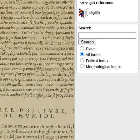
get reference
digilib
Search
Exact
All forms
Fulltext index
Morphological index