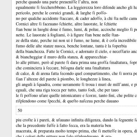
perche quando una parte preueniſſe l’altra, non
egualmente ſi ſeccherebbeno.
La leggierezza loro difende ancho gli ha
pericolo, perche le coruici grandi, &
larghe ſi poſſo-
no per qualche accidente ſtaccare, &
cader adoſſo, à chi ſta nelle cam
Cornici altre ſi faceuano ſchiette, altre lauorate, le ſchiette
ſtan bene in luoghi doue è fumo, lumi, &
polue, accioche meglio ſi p
nette.
Le lauorate à fogliami, ò à figure ſtan bene nelle ſtan-
ze della state, perche iui non ui è fumo, ne lume, &
è coſa incredibile
fumo delle alte stanze nuoca, benche lontane, tanta è la ſoperbia
della bianchezza.
Fatte le Cornici, e adornato il cielo, e neceſſario an
&
biancheggiar il muro della stanza, &
apparecchiar-
lo alle pitture, però al parete ſi dara prima una groſſa ſmaltatura, ſop
che cominciera à ſeccare, biſogna darle una ſmaltatura
di calce, &
di arena fatta ſecondo quel compartimento, che ſi uorra p
ſian l’altezze del parete à piombo, le longhezze à linea,
gli anguli à ſquadra, come ueramente ſi troua i muri de mill’anni, e pi
eguali, che una riga tocca per tutto, tanto ſodi, che per tauo
le ſi poſſono uſare quelle intonicature e ſcorze, tanto fini, che polite
riſplendono come ſpecchi, &
queſto naſceua perche dauano
50
piu croſte à i pareti, &
uſauano infinita diligenza, dando la ſeguente 
che la precedente fuſſe à fatto ſecca, era la materia ben
macerata, &
preparata molto tempo prima, che ſi metteſſe in opera, d
che i colori delle pitture non ſolo riſplendeuano, &
era-