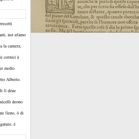
precetti
canti, noi uſamo
a la camera,
le cornici à
er molto
etto Alberto.
li ſi deue
auicelli deono
ene ſieno, ò di
egature, è