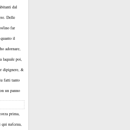
bitanti dal
ere.
Delle
osſino far
 quanto il
cho adornare,
ra laquale poi,
er dipignere, &
u fatti tanto
 con un panno
ſcorza prima,
i qui naſceua,