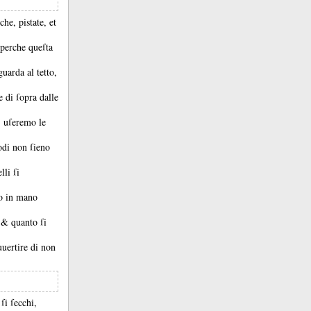
he, pistate, et
 perche queſta
guarda al tetto,
e di ſopra dalle
, uſeremo le
nodi non ſieno
lli ſi
o in mano
, &
quanto ſi
uertire di non
ſi ſecchi,