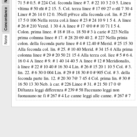
71 5 # 0.5. # 224 Col. ſeconda linee # 7. # 22 10 3 2 0 5. Linea
vltima # 50 m̃t # 2 15. 5. Col. terza linee # 17 69 27 o m̃l 7 30 4
Concordance
Liner # 26 14 0 12 0. 3Nell
p@rce alla ſeconda col. lin. # 25 #
17 5 0 106 Nella rerza col.à linee # 23 # 24 10 9 1 5 4. A linee
# 26 # 210 Verid. 1 30 4 A linee # 17 @0 #
# 10 7
1
I 5 4.
Colon. prima linee. # 18 # 18 o. 18 50 # 3 à carie # 223 Nella
prima colnnna linee # 17. # 28 20 69 40 2. # 227 Nella prinia
None
colon. della ſeconda parte linee # 4 # 12.40 # Merid. # 25 15 30
Alla ſeconda col. lin. # 25. # 10 40 Merid. # 34 15 4 Alla prima
colonna linee # 29 # 20 50 21 15 4 Alla terza col. liee # 5 # 6 4.
16 0 4 A linee # 9. # 1 40 14 40 5 A linee # 12 # Meridionalis,
à linee # 22 # 10 40 # 16 30 4 Lin. # 26 # 15 20 1 10 5 Col. # 3.
lin. 22. # 6 30 0 004 Lin. # 29 # 18 30 # 0 # 905 Col. # 3. della
ſeconda parte lin. 12. # 20 30 7@ 7 45 4 Col. prima lin. # 30 #
16 50 13 30 Neb. à car. # 226 Linee # 31. # 21 50 17 0 @
Diſtanza leggi differenza # 239 # 58 Faceuano leggi non
ſuonauano ne ſi # 267 # 4 Le canne leggi alle canne. # 267 # 7