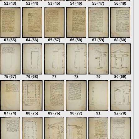
51
(43)
52
(44)
53
(45)
54
(46)
55
(47)
56
(48)
63
(55)
64
(56)
65
(57)
66
(58)
67
(59)
68
(60)
75
(67)
76
(68)
77
78
79
80
(69)
87
(74)
88
(75)
89
(76)
90
(77)
91
92
(78)