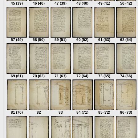
45
(39)
46
(40)
47
(39)
48
(40)
49
(41)
50
(42)
57
(49)
58
(50)
59
(51)
60
(52)
61
(53)
62
(54)
69
(61)
70
(62)
71
(63)
72
(64)
73
(65)
74
(66)
81
(70)
82
83
84
(71)
85
(72)
86
(73)