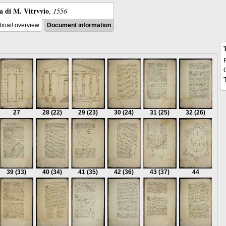
ra di M. Vitrvvio
,
1556
nail overview
Document information
27
28
(22)
29
(23)
30
(24)
31
(25)
32
(26)
39
(33)
40
(34)
41
(35)
42
(36)
43
(37)
44