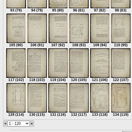
93
(79)
94
(79)
95
(80)
96
(81)
97
(82)
98
(83)
105
(90)
106
(91)
107
(92)
108
(93)
109
(94)
110
(95)
117
(102)
118
(103)
119
(104)
120
(105)
121
(106)
122
(107)
129
(114)
130
(115)
131
(116)
132
(117)
133
(118)
134
(119)
<
>
Impre