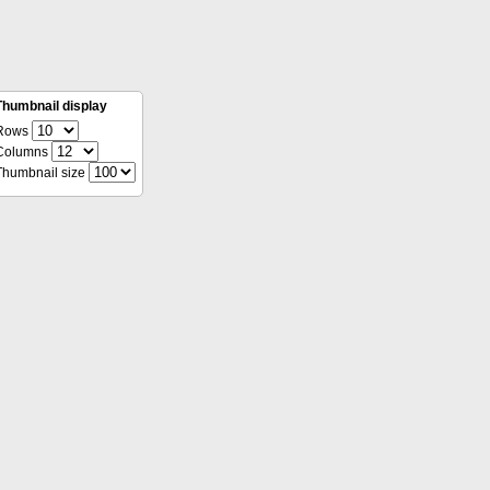
Thumbnail display
Rows
Columns
Thumbnail size