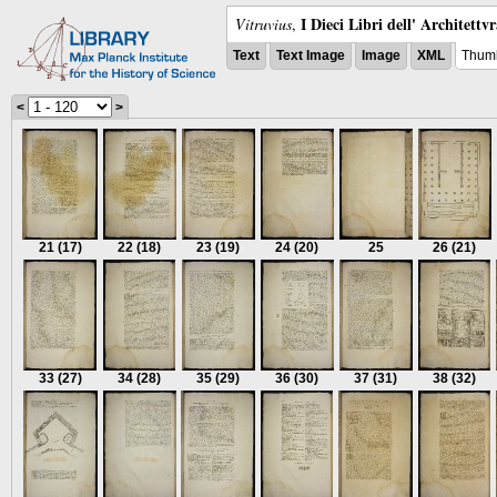
I Dieci Libri dell' Architettv
Vitruvius
,
Text
Text Image
Image
XML
Thumb
<
>
21
(17)
22
(18)
23
(19)
24
(20)
25
26
(21)
33
(27)
34
(28)
35
(29)
36
(30)
37
(31)
38
(32)