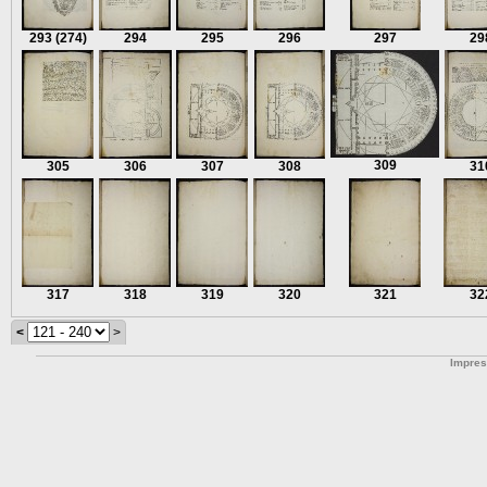
293
(274)
294
295
296
297
29
309
305
306
307
308
31
317
318
319
320
321
32
<
>
Impre