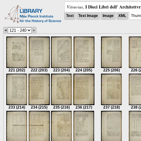
I Dieci Libri dell' Architettv
Vitruvius
,
Text
Text Image
Image
XML
Thumb
<
>
221
(202)
222
(203)
223
(204)
224
(205)
225
(206)
226
(
233
(214)
234
(215)
235
(216)
236
(217)
237
(218)
238
(