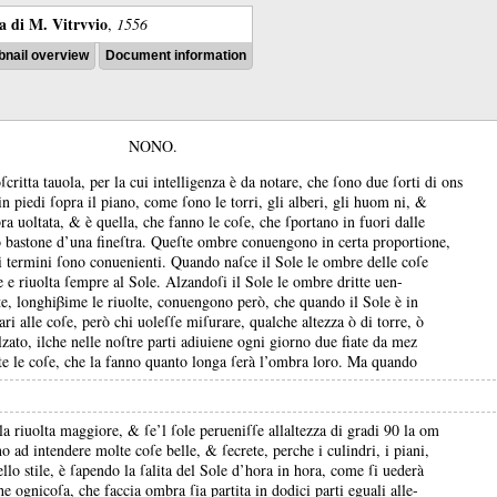
ra di M. Vitrvvio
,
1556
nail overview
Document information
NONO.
ritta tauola, per la cui intelligenza è da notare, che ſono due ſorti di ons
in piedi ſopra il piano, come ſono le torri, gli alberi, gli huom ni, &
bra uoltata, &
è quella, che fanno le coſe, che ſportano in fuori dalle
o bastone d’una fineſtra.
Queſte ombre conuengono in certa proportione,
i termini ſono conuenienti.
Quando naſce il Sole le ombre delle coſe
le e riuolta ſempre al Sole.
Alzandoſi il Sole le ombre dritte uen-
te, longhiβime le riuolte, conuengono però, che quando il Sole è in
ari alle coſe, però chi uoleſſe miſurare, qualche altezza ò di torre, ò
 alzato, ilche nelle noſtre parti adiuiene ogni giorno due fiate da mez
te le coſe, che la fanno quanto longa ſerà l’ombra loro.
Ma quando
la riuolta maggiore, &
ſe’l ſole perueniſſe allaltezza di gradi 90 la om
no ad intendere molte coſe belle, &
ſecrete, perche i culindri, i piani,
ello stile, è ſapendo la ſalita del Sole d’hora in hora, come ſi uederà
 ognicoſa, che faccia ombra ſia partita in dodici parti eguali alle-