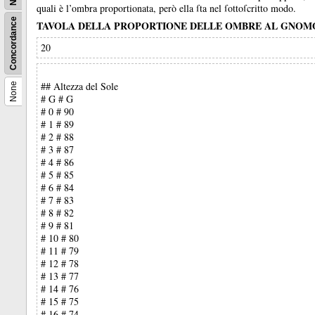
quali è l’ombra proportionata, però ella ſta nel ſottoſcritto modo.
Concordance
TAVOLA DELLA PROPORTIONE DELLE OMBRE AL GNOM
20
## Altezza del Sole
None
# G # G
# 0 # 90
# 1 # 89
# 2 # 88
# 3 # 87
# 4 # 86
# 5 # 85
# 6 # 84
# 7 # 83
# 8 # 82
# 9 # 81
# 10 # 80
# 11 # 79
# 12 # 78
# 13 # 77
# 14 # 76
# 15 # 75
# 16 # 74