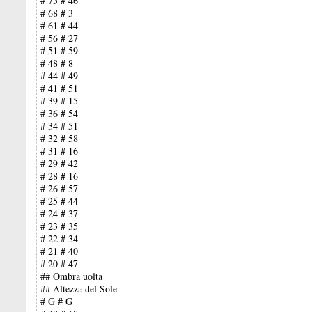
# 75 # 46
# 68 # 3
# 61 # 44
# 56 # 27
# 51 # 59
# 48 # 8
# 44 # 49
# 41 # 51
# 39 # 15
# 36 # 54
# 34 # 51
# 32 # 58
# 31 # 16
# 29 # 42
# 28 # 16
# 26 # 57
# 25 # 44
# 24 # 37
# 23 # 35
# 22 # 34
# 21 # 40
# 20 # 47
## Ombra uolta
## Altezza del Sole
# G # G