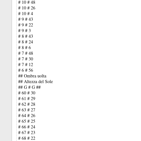
# 10 # 48
# 10 # 26
# 10 # 4
# 9 # 43
# 9 # 22
# 9 # 3
# 8 # 43
# 8 # 24
# 8 # 6
# 7 # 48
# 7 # 30
# 7 # 12
# 6 # 56
## Ombra uolta
## Altezza del Sole
## G # G ##
# 60 # 30
# 61 # 29
# 62 # 28
# 63 # 27
# 64 # 26
# 65 # 25
# 66 # 24
# 67 # 23
# 68 # 22