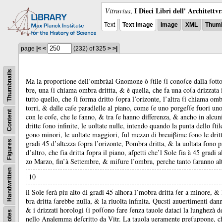
I Dieci Libri dell' Architettv
Vitruvius
,
Text
Text Image
Image
XML
Thumb
page
|<
<
(232)
of 325
>
>|
Thumbnails
Ma la proportione dell’ombràal Gnomone ò ſtile ſi conoſce dalla ſottoſc
bre, una ſi chiama ombra drittta, &
è quella, che fa una coſa drizzata 
tutto quello, che ſi forma dritto ſopra l’orizonte, l’altra ſi chiama om
torri, &
dalle caſe paradlelle al piano, come ſe uno porgeſſe fuori un
Content
con le coſe, che le fanno, &
tra ſe hanno differenza, &
ancho in alcun
dritte ſono infinite, le uoltate nulle, intendo quando la punta dello ſti
gono minori, le uoltate maggiori, ſul mezzo di breuiβime ſono le drit
Figures
gradi 45 d’altezza ſopra l’orizonte, Pombra dritta, &
la uoltata ſono p
d’altro, che ſia dritta ſopra il piano, aſpetti che’l Sole ſia à 45 gradi
zo Marzo, fin’à Settembre, &
miſure l’ombra, perche tanto ſaranno al
Handwritten
10
il Sole ſerà piu alto di gradi 45 alhora l’mobra dritta ſer a minore, &
bra dritta ſarebbe nulla, &
la riuolta infinita.
Qucsti auuertimenti dan
&
i drizzati horologi ſi poſſono fare ſenza tauole dataci la lunghezà d
Notes
nello Analemma deſcritto da Vitr.
La tauola ueramente preſuppone, che