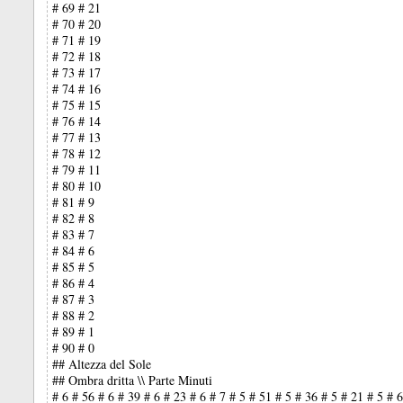
# 69 # 21
# 70 # 20
# 71 # 19
# 72 # 18
# 73 # 17
# 74 # 16
# 75 # 15
# 76 # 14
# 77 # 13
# 78 # 12
# 79 # 11
# 80 # 10
# 81 # 9
# 82 # 8
# 83 # 7
# 84 # 6
# 85 # 5
# 86 # 4
# 87 # 3
# 88 # 2
# 89 # 1
# 90 # 0
## Altezza del Sole
## Ombra dritta \\ Parte Minuti
# 6 # 56 # 6 # 39 # 6 # 23 # 6 # 7 # 5 # 51 # 5 # 36 # 5 # 21 # 5 # 6