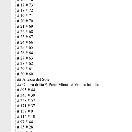
# 17 # 73
# 18 # 72
# 19 # 71
# 20 # 70
# 21 # 69
# 22 # 68
# 23 # 67
# 24 # 66
# 25 # 65
# 26 # 64
# 27 # 63
# 28 # 62
# 29 # 61
# 30 # 60
## Altezza del Sole
## Ombra dritta \\ Parte Minuti \\ Vmbra infinita.
# 695 # 44
# 343 # 39
# 228 # 57
# 171 # 37
# 137 # 9
# 114 # 10
# 97 # 44
# 85 # 28