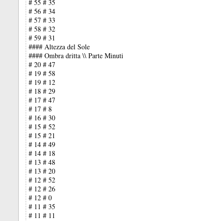
# 55 # 35
# 56 # 34
# 57 # 33
# 58 # 32
# 59 # 31
#### Altezza del Sole
#### Ombra dritta \\ Parte Minuti
# 20 # 47
# 19 # 58
# 19 # 12
# 18 # 29
# 17 # 47
# 17 # 8
# 16 # 30
# 15 # 52
# 15 # 21
# 14 # 49
# 14 # 18
# 13 # 48
# 13 # 20
# 12 # 52
# 12 # 26
# 12 # 0
# 11 # 35
# 11 # 11