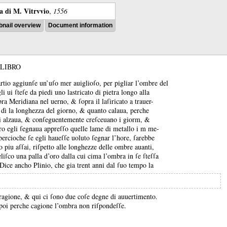
ra di M. Vitrvvio
,
1556
nail overview
Document information
LIBRO
rtio aggiunſe un’uſo mer auiglioſo, per pigliar l’ombre del
li ui ſteſe da piedi uno lastricato di pietra longo alla
mbra Meridiana nel uerno, &
ſopra il laſiricato a trauer-
i dì la longhezza del giorno, &
quanto calaua, perche
ſi alzaua, &
conſeguentemente creſceuano i giorm, &
o egli ſegnaua appreſſo quelle lame di metallo i m me-
percioche ſe egli haueſſe uoluto ſegnar l’hore, ſarebbe
o piu aſſai, riſpetto alle longhezze delle ombre auanti,
iſco una palla d’oro dalla cui cima l’ombra in ſe ſteſſa
Dice ancho Plinio, che gia trent anni dal ſuo tempo la
 ragione, &
qui ci ſono due coſe degne di auuertimento.
dapoi perche cagione l’ombra non riſpondeſſe.