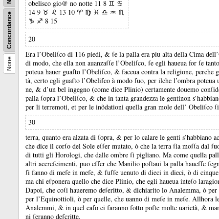
obelisco gio@ no notte 11 8 ♊ ♋
14 9 ♉ ♌ 13 10 ♈ ♍ ♓ ♎ ♒ ♏
Concordance
♑ ♐ 8 15
20
Era l’Obeliſco di 116 piedi, &
ſe la palla era piu alta della Cima del
None
di modo, che ella non auanzaſſe l’Obeliſco, ſe egli haueua for ſe tanto
poteua hauer guaſto l’Obeliſco, &
faceua contra la religione, perche 
tà, certo egli guaſto l’Obeliſco à modo ſuo, per ilche l’ombra poteua 
ne, &
d’un bel ingegno (come dice Plinio) certamente douemo conſi
palla ſopra l’Obeliſco, &
che in tanta grandezza le gentinon s’habbian
per li terremoti, et per le inõdationi quella gran mole dell’ Obeliſco ſi
30
terra, quanto era alzata di ſopra, &
per lo calare le genti s’habbiano a
che dice il corſo del Sole eſſer mutato, ò che la terra ſia moſſa dal ſ
di tutti gli Horologi, che dalle ombre ſi pigliano.
Ma come quella palla
altri accreſcimenti, puo eſſer che Manilio poſtaui la palla haueſſe ſegn
ſi fanno di meſe in meſe, &
fuſſe uenuto di dieci in dieci, ò di cinq
ma chi eſponera quello che dice Plinio, che egli haueua inteſo larag
Dapoi, che coſi haueremo deſeritto, &
dichiarito lo Analemma, ò per l
per l’Equinottioli, ò per quelle, che uanno di meſe in meſe.
Allhora l
Analemmi, &
in quel caſo ci faranno ſotto poſte molte uarietà, &
man
ni ſeranno deſcritte.