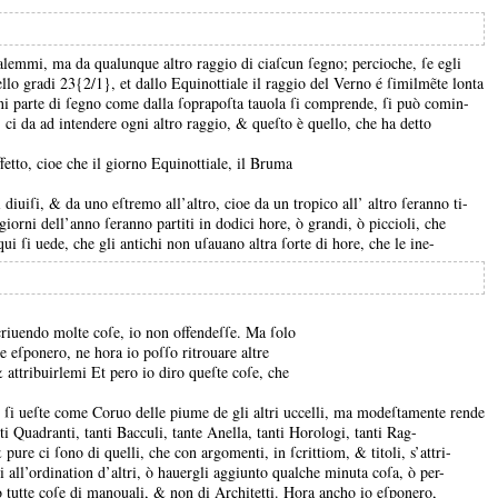
nalemmi, ma da qualunque altro raggio di ciaſcun ſegno;
percioche, ſe egli
quello gradi 23{2/1}, et dallo Equinottiale il raggio del Verno é ſimilmẽte lonta
ni parte di ſegno come dalla ſoprapoſta tauola ſi comprende, ſi può comin-
, ci da ad intendere ogni altro raggio, &
queſto è quello, che ha detto
effetto, cioe che il giorno Equinottiale, il Bruma
i diuiſi, &
da uno eſtremo all’altro, cioe da un tropico all’ altro ſeranno ti-
 giorni dell’anno ſeranno partiti in dodici hore, ò grandi, ò piccioli, che
qui ſi uede, che gli antichi non uſauano altra ſorte di hore, che le ine-
criuendo molte coſe, io non offendeſſe.
Ma ſolo
te eſponero, ne hora io poſſo ritrouare altre
 &
attribuirlemi Et pero io diro queſte coſe, che
i, ſi ueſte come Coruo delle piume de gli altri uccelli, ma modeſtamente rende
i Quadranti, tanti Bacculi, tante Anella, tanti Horologi, tanti Rag-
 &
pure ci ſono di quelli, che con argomenti, in ſcrittiom, &
titoli, s’attri-
i all’ordination d’altri, ò hauergli aggiunto qualche minuta coſa, ò per-
no tutte coſe di manouali, &
non di Architetti.
Hora ancho io eſponero,