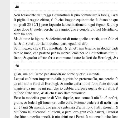
40
Non ſolamente da i raggi Equinottiali ſi puo cominciare à fare gli A
ſi piglia il raggio eſtiuo, ſi ſa che’lraggio equinottiale, è lõtano da 
no gradi 23 {2/1} pero ſapendo la declinatione di ogni ſegno, &
d’og
ciare doue ſi uuole, perche un raggio, che é conoſciuto nel Meridiano
Vitr fin hora.
Ma di tutte le figure, &
deſcrittioni di tutte quelle uarietà, e un ſolo 
le, &
il Soleſtitio ſia in dodoci parti eguali diuiſo.
Se il mezzo, che è l’Equinottiale, &
gli eſtrimi ſeranno in dodici part
rate le linee, che pasſino per lo mezzo, cioe per lo Equinottiale tutti i
ſiano, &
queſto effetto ſer à commune à tutte le ſorti de Horologi, &
50
guali, ma noi ſiamo per dimoſtrare come queſto s’intenda.
Lequal coſe non impaurito dalla pigritia ho pretermeſſo, ma perche ſ
da chi molte ſorti di Horologi, &
molte deſcrittioni ſono ſtate ritroua
maniere da me, ne mi par, che io debbia uſurpare quelle de gli altri,
ci ſono ſtate date, &
da chi ſiano ſtate rittrouate.
Ecco la modeſtia grande di Vitr.
ilquale, non come ſi uſa à i dì noſtr
gratie, &
lode à gli inuentori delle coſe.
Potemo uedere à di noſtri tant
gi, è tanti Strumentì, che gia le centenaia d’anni ſono ſtati ritrouati,
buiſcono le inuentioni dì quelli, ò pare loro gran coſa hauergli lauorat
che ſtiano meglio appeſi, ò piu dritti ne i Perni, ò piu eguali, che ſo