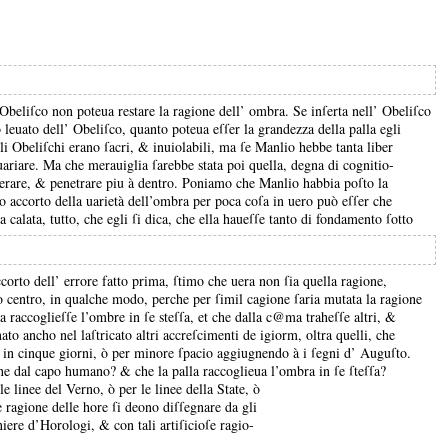
l’Obeliſco non poteua restare la ragione dell’ ombra.
Se inſerta nell’ Obeliſco
 leuato dell’ Obeliſco, quanto poteua eſſer la grandezza della palla egli
gli Obeliſchi erano ſacri, &
inuiolabili, ma ſe Manlio hebbe tanta liber
uariare.
Ma che merauiglia ſarebbe stata poi quella, degna di cognitio-
derare, &
penetrare piu à dentro.
Poniamo che Manlio habbia poſto la
o accorto della uarietà dell’ombra per poca coſa in uero può eſſer che
a calata, tutto, che egli ſi dica, che ella haueſſe tanto di fondamento ſotto
ccorto dell’ errore fatto prima, ſtimo che uera non ſia quella ragione,
uo centro, in qualche modo, perche per ſimil cagione ſaria mutata la ragione
 raccoglieſſe l’ombre in ſe steſſa, et che dalla c@ma traheſſe altri, &
ato ancho nel laſtricato altri accreſcimenti de igiorm, oltra quelli, che
ue in cinque giorni, ò per minore ſpacio aggiugnendo à i ſegni d’ Auguſto.
ione dal capo humano?
&
che la palla raccoglieua l’ombra in ſe ſteſſa?
e linee del Verno, ò per le linee della State, ò
e ragione delle hore ſi deono diſſegnare da gli
iere d’Horologi, &
con tali artiſicioſe ragio-