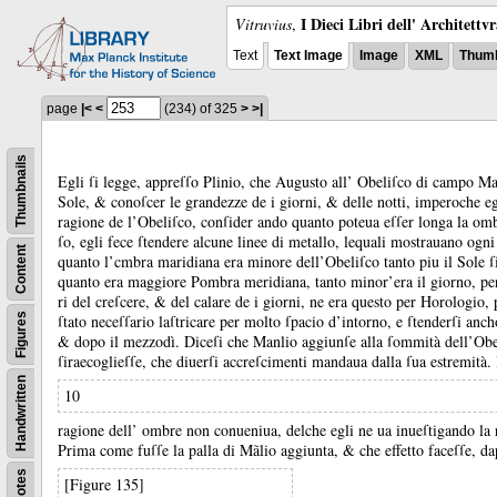
I Dieci Libri dell' Architettv
Vitruvius
,
Text
Text Image
Image
XML
Thumb
page
|<
<
(234)
of 325
>
>|
Thumbnails
Egli ſi legge, appreſſo Plinio, che Augusto all’ Obeliſco di campo Ma
Sole, &
conoſcer le grandezze de i giorni, &
delle notti, imperoche eg
ragione de l’Obeliſco, conſider ando quanto poteua eſſer longa la o
ſo, egli fece ſtendere alcune linee di metallo, lequali mostrauano ogn
Content
quanto l’cmbra maridiana era minore dell’Obeliſco tanto piu il Sole 
quanto era maggiore Pombra meridiana, tanto minor’era il giorno, per
ri del creſcere, &
del calare de i giorni, ne era questo per Horologio, 
Figures
ſtato neceſſario laſtricare per molto ſpacio d’intorno, e ſtenderſi anch
&
dopo il mezzodì.
Diceſi che Manlio aggiunſe alla ſommità dell’Obel
ſiraecoglieſſe, che diuerſi accreſcimenti mandaua dalla ſua estremità.
Handwritten
10
ragione dell’ ombre non conueniua, delche egli ne ua inueſtigando la
Prima come fuſſe la palla di Mãlio aggiunta, &
che effetto faceſſe, 
Notes
[Figure 135]