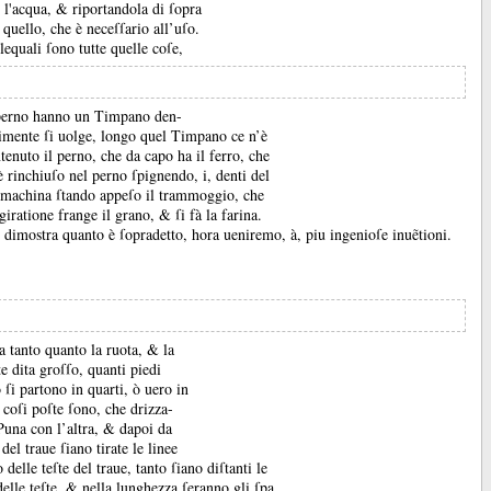
o l'acqua, &
riportandola di ſopra
quello, che è neceſſario all’uſo.
equali ſono tutte quelle coſe,
el perno hanno un Timpano den-
rimente ſi uolge, longo quel Timpano ce n’è
tenuto il perno, che da capo ha il ferro, che
è rinchiuſo nel perno ſpignendo, i, denti del
l machina ſtando appeſo il trammoggio, che
 giratione frange il grano, &
ſi fà la farina.
ci dimostra quanto è ſopradetto, hora ueniremo, à, piu ingenioſe inuẽtioni.
a tanto quanto la ruota, &
la
e dita groſſo, quanti piedi
o ſi partono in quarti, ò uero in
 coſi poſte ſono, che drizza-
 Puna con l’altra, &
dapoi da
del traue ſiano tirate le linee
elle teſte del traue, tanto ſiano diſtanti le
delle teſte, &
nella lunghezza ſeranno gli ſpa