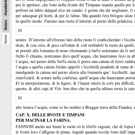
Handwritten
per le apriture, che ſono nella fronte del Timpano manda quella per 
poſtoui un labro dalqual eſce un canale, ò gorna che dir uogliamo, ſ
per adacquar gli horti, &
per le ſaline.
Ma quando ſera biſogno alzar l'
in queſto modo.
Faremo una ruota d’intorno al perno della grãdezza, 
Notes
20
None
uenire.
D’intorno all'eſtremo lato della ruota ſi conficcherãno i ſecch
drati, &
con cera, &
pece raſſodati &
cofi uoltãdoſi la ruota da quelli
ni portati alla ſommita di nouo ritornando à baſſo uoteranno da ſe nel
ſtello ſi chiama, uoteranno dico quell’acqua, che haueranno ſeco in al
l’acqua, nel perno della ſteſſa ruota ſi porra una catena di ferro radd
l’acqua a queſta catena ſerãno appoſti i ſecchielli peadenti di rame d
inuolgendo la catena nel perno alzera alla ſommita que’ ſecchielli, iqua
riuerſciarli, &
uotare nella conſerua, quell’acqua che haueranno porta
Et la interpretatione, &
le figure, &
l’hauer inteſo le coſe piu difficil
questo, &
altri capi di Vitr.
ben diro che in queſta ultima ruota la cate
30
alto leuera l’acqua, come io ho ueduto à Bruggie terra della Fiandra, m
CAP. X. DELLE RVOTE E TIMPANI
PER MACINAR LA FARINA.
FANNOSI ancho nei fiumi le ruote cõ le iſteſſe ragioni, che di ſopra
le fronti loro s’affigeno le pinne, lequali quando tocche ſono dall’imp