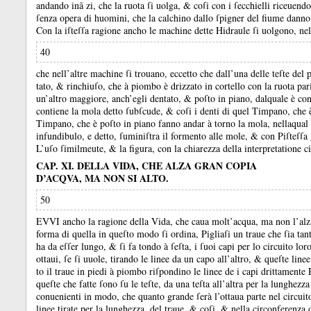
andando inã zi, che la ruota ſi uolga, &
coſi con i ſecchielli riceuend
ſenza opera di huomini, che la calchino dallo ſpigner del fiume danno 
Con la iſteſſa ragione ancho le machine dette Hidraule ſi uolgono, nell
40
che nell’altre machine ſi trouano, eccetto che dall’una delle teſte d
tato, &
rinchiuſo, che à piombo è drizzato in cortello con la ruota pa
un’altro maggiore, anch’egli dentato, &
poſto in piano, dalquale è con
contiene la mola detto ſubſcude, &
coſi i denti di quel Timpano, che 
Timpano, che è poſto in piano fanno andar à torno la mola, nellaqua
infundibulo, e detto, ſuminiſtra il formento alle mole, &
con Piſteſſa
L’uſo ſimilmeute, &
la figura, con la chiarezza della interpretatione 
CAP. XI. DELLA VIDA, CHE ALZA GRAN COPIA
D’ACQVA, MA NON SI ALTO.
50
EVVI ancho la ragione della Vida, che caua molt’acqua, ma non l’alz
forma di quella in queſto modo ſi ordina, Pigliaſi un traue che ſia tant
ha da eſſer lungo, &
ſi fa tondo à ſeſta, i ſuoi capi per lo circuito lor
ottaui, ſe ſi uuole, tirando le linee da un capo all’altro, &
queſte linee
to il traue in piedi à piombo riſpondino le linee de i capi drittamente
queſte che fatte ſono ſu le teſte, da una teſta all’altra per la lunghezza 
conuenienti in modo, che quanto grande ſerà l’ottaua parte nel circuito d
linee tirate per la lunghezza, del traue, &
coſi, &
nella circonferenza 