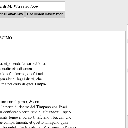
ra di M. Vitrvvio
,
1556
nail overview
Document information
ECIMO
a, eſponendo la uarietà loro,
a molto eſpeditamen-
 le teſte ferrate, queſti nel
pra alcuni legni dritti, che
no, ma nel cauo di quel Timpa-
o toccano il perno, &
con
 la parte di dentro del Timpano con ſpaci
ſi conficcano certe tauole laſciandoui l’aper-
ente longo il perno ſi laſciano i bucchi, che
 que compartimenti, et queſto Timpano quan-
gli huomini, che lo calcano, &
riceuendo l'acqua