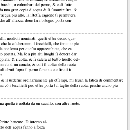
li bucchi, o colombari del perno, &
coſi ſotto-
i da una gran copia d’acqua &
ſi ſumminiſtra, &
acqua piu alto, la iſteſſa ragione ſi permutera
che all’altezza, doue fara biſogno poſſa con-
ielli, modioli nominati, queſti eſſer deono qua-
, che la calcheranno, i ſecchielli, che ſeranno pie-
la conſerua per queſto apparecchiata, che ca-
to portata.
Ma ſe a piu alti luoghi ſi douera dar
oppiata, &
riuolta, &
ſi calera al baſſo liuello del-
i tenuta d’un concio, &
coſi il uoltar della ruota
li alzati ſopra il perno ſeranno conſtretti à
ta.
i, &
il uederne ordinariamente gli eſſempi, mi leuan la fatica di commentare
na cõ i ſecchielli puo eſſer poſta ſul taglio della ruota, perche ancho piu
a quella è uoltata da un cauallo, con altre ruote.
 ſcritto hauemo.
D’intorno al-
eto dell’acqua fanno à forza