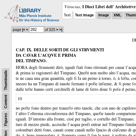
I Dieci Libri dell' Architettv
Vitruvius
,
Text
Text Image
Image
XML
Thumb
page
|<
<
of 325
>
>|
D
CAP. IX. DELLE SORTI DE GLI STRVMENTI
DA CAVAR L'ACQVE E PRIMA
DEL TIMPANO.
HORA degli ſtrumenti dirò, iquali ſtati ſono ritrouati per cauar l’acqu
&
prima io ragionerò del Timpano.
Queſti non molto alto l’acqua, m
Thumbnails
te ne caua una gran quantità, egli ſi fa un perno à torno, ò, à ſeſta, con
mezzo ha un Timpano di tauole fermate è poſte inſieme, &
ſi pone ſo
dalle teſte hanno certi cerchielli di lame di ſerro doue ſi poſa il per
Content
10
no poſte ſono dentro per trauerſo otto tauole, che con uno de capilor
l’altro l’eltrema circonferenza del Timpano, queſte tauole comparteno
Figures
eguali.
D’intorno alla fronte, cioè per taglio, o cortello del Timpano, 
ture di mezzo piede, accioche l’acqua posſi entrar nel Timpano ſimilm
colombari detti ſono, cauati come canali nello ſpacio di ciaſcuno di
do, è, bene impegolato, è, ſtoppato come ſi fan le naui, è uoltato da 