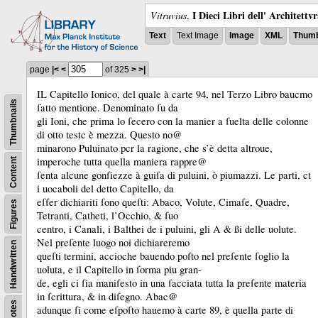
I Dieci Libri dell' Architettv
Vitruvius
,
Text
Text Image
Image
XML
Thumb
page
|<
<
of 325
>
>|
IL Capitello Ionico, del quale à carte 94, nel Terzo Libro baucmo
Thumbnails
ſatto mentione.
Denominato ſu da
gli Ioni, che prima lo ſecero con la manier a ſuelta delle colonne
di otto testc è mezza.
Questo no@
minarono Puluinato pcr la ragione, che s’è detta altroue,
imperoche tutta quella maniera rappre@
Content
ſenta alcune gonſiezze à guiſa di puluini, ò piumazzi.
Le parti, ct
i uocaboli del detto Capitello, da
eſſer dichiariti ſono queſti:
Abaco, Volute, Cimaſe, Quadre,
Figures
Tetranti, Catheti, l’Occhio, &
ſuo
centro, i Canali, i Balthei de i puluini, gli A &
ßi delle uolute.
Nel preſente luogo noi dichiareremo
Handwritten
queſti termini, accioche bauendo poſto nel preſente ſoglio la
uoluta, e il Capitello in ſorma piu gran-
de, egli ci ſia maniſesto in una ſacciata tutta la preſente materia
in ſcrittura, &
in diſegno.
Abac@
Notes
adunque ſi come eſpoſto hauemo à carte 89, è quella parte di