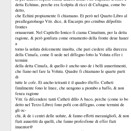
detta Echinus, perche era ſcolpita di ricci di Caſtagna, come bo
detto,
che Echini propiamente ſi chiamano.
Et però nel Quarto Libro al
preallegatoluogo Vitr.
dice, &
Encarpis pro crinibus diſpoſitis
ſrontes
ornauerunt.
Nel Capitello Ionico ſi ciama Cimatium, per la detta
ragione, &
però gonſiata come ornamento della ſronte deue hauer
a
torno la uoluta dolcemente inuolta, che pari ciedere alla durezza
della Cimaſa, come ſi uede nel diſſegno ſotto la Voluta eſſer i
termini
della detta Cimaſa, &
quello è ancho uno de i belli auuertimenti,
che ſiano nel ſare la Voluta.
Quadre ſi chiamano le quarte parti
di
tutte le coſe.
Et ancho tetranti è il quadro iſteſſo.
Catheti
ſimilmente ſono le linee, che uengono a piombo a baſſo, &
non
ſenza ragione
Vitr.
ſa diſcendere tanti Catheti dillo A baco, perche (come io bo
detto nel Terzo Libro) ſono poſti con diſſegno, come termini de
gli oc-
chi, &
de i centri delle uolute, &
fanno effetti merauiglioſi, &
non
ſtati auuertiti da quelli, che ſanno proſesſione di eſſer ſtati
inuentor@