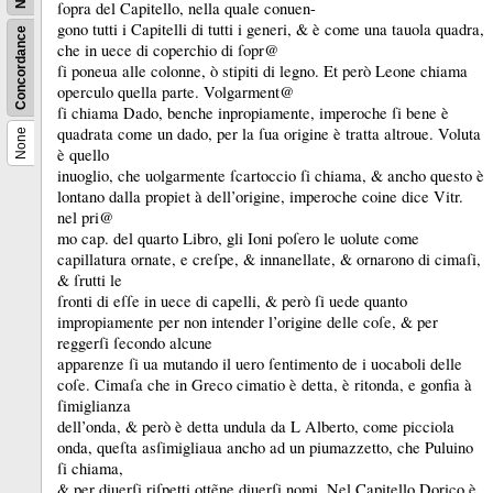
ſopra del Capitello, nella quale conuen-
gono tutti i Capitelli di tutti i generi, &
è come una tauola quadra,
Concordance
che in uece di coperchio di ſopr@
ſi poneua alle colonne, ò stipiti di legno.
Et però Leone chiama
operculo quella parte.
Volgarment@
ſi chiama Dado, benche inpropiamente, imperoche ſi bene è
quadrata come un dado, per la ſua origine è tratta altroue.
Voluta
None
è quello
inuoglio, che uolgarmente ſcartoccio ſi chiama, &
ancho questo è
lontano dalla propiet à dell’origine, imperoche coine dice Vitr.
nel pri@
mo cap.
del quarto Libro, gli Ioni poſero le uolute come
capillatura ornate, e creſpe, &
innanellate, &
ornarono di cimaſi,
&
ſrutti le
ſronti di eſſe in uece di capelli, &
però ſi uede quanto
impropiamente per non intender l’origine delle coſe, &
per
reggerſi ſecondo alcune
apparenze ſi ua mutando il uero ſentimento de i uocaboli delle
coſe.
Cimaſa che in Greco cimatio è detta, è ritonda, e gonfia à
ſimiglianza
dell’onda, &
però è detta undula da L Alberto, come picciola
onda, queſta asſimigliaua ancho ad un piumazzetto, che Puluino
ſi chiama,
&
per diuerſi riſpetti ottẽne diuerſi nomi.
Nel Capitello Dorico è