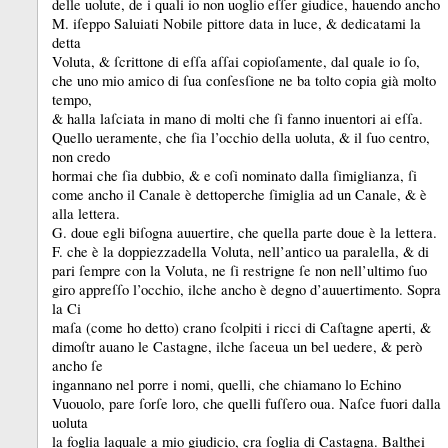
delle uolute, de i quali io non uoglio eſſer giudice, hauendo ancho
M.
iſeppo Saluiati Nobile pittore data in luce, &
dedicatami la
detta
Voluta, &
ſcrittone di eſſa aſſai copioſamente, dal quale io ſo,
che uno mio amico di ſua conſesſione ne ba tolto copia già molto
tempo,
&
halla laſciata in mano di molti che ſi fanno inuentori ai eſſa.
Quello ueramente, che ſia l’occhio della uoluta, &
il ſuo centro,
non credo
hormai che ſia dubbio, &
e coſi nominato dalla ſimiglianza, ſi
come ancho il Canale è dettoperche ſimiglia ad un Canale, &
è
alla lettera.
G.
doue egli biſogna auuertire, che quella parte doue è la lettera.
F.
che è la doppiezzadella Voluta, nell’antico ua paralella, &
di
pari ſempre con la Voluta, ne ſi restrigne ſe non nell’ultimo ſuo
giro appreſſo l’occhio, ilche ancho è degno d’auuertimento.
Sopra
la Ci
maſa (come ho detto) crano ſcolpiti i ricci di Caſtagne aperti, &
dimoſtr auano le Castagne, ilche ſaceua un bel uedere, &
però
ancho ſe
ingannano nel porre i nomi, quelli, che chiamano lo Echino
Vuouolo, pare ſorſe loro, che quelli fuſſero oua.
Naſce fuori dalla
uoluta
la foglia laquale a mio giudicio, cra ſoglia di Castagna.
Balthei