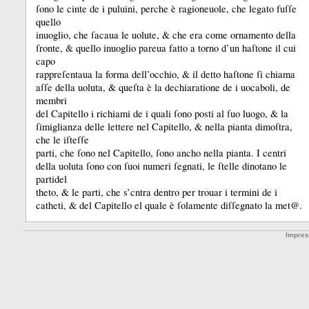
ſono le cinte de i puluini, perche è ragioneuole, che legato fuſſe
quello
inuoglio, che ſacaua le uolute, &
che era come ornamento della
ſronte, &
quello inuoglio pareua fatto a torno d’un haſtone il cui
capo
rappreſentaua la forma dell’occhio, &
il detto haſtone ſi chiama
aſſe della uoluta, &
queſta è la dechiaratione de i uocaboli, de
membri
del Capitello i richiami de i quali ſono posti al ſuo luogo, &
la
ſimiglianza delle lettere nel Capitello, &
nella pianta dimoſtra,
che le iſteſſe
parti, che ſono nel Capitello, ſono ancho nella pianta.
I centri
della uoluta ſono con ſuoi numeri ſegnati, le ſtelle dinotano le
partidel
theto, &
le parti, che s’cntra dentro per trouar i termini de i
catheti, &
del Capitello el quale è ſolamente diſſegnato la met@.
Impre