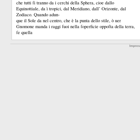
che tutti ſi tranno da i cerchi della Sphera, cioe dallo
Equinottiale, da ì tropici, dal Meridiano, dall’ Orizonte, dal
Zodiaco.
Quando adun-
que il Sole da nel centro, che è la punta dello stile, ò uer
Gnomone manda i raggi ſuoi nella ſoperficie oppoſta della terra,
ſe quella
Impre