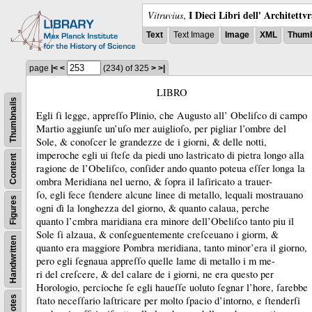
I Dieci Libri dell' Architettv
Vitruvius
,
Text
Text Image
Image
XML
Thumb
page
|<
<
(234)
of 325
>
>|
LIBRO
Thumbnails
Egli ſi legge, appreſſo Plinio, che Augusto all’ Obeliſco di campo
Martio aggiunſe un’uſo mer auiglioſo, per pigliar l’ombre del
Sole, &
conoſcer le grandezze de i giorni, &
delle notti,
imperoche egli ui ſteſe da piedi uno lastricato di pietra longo alla
Content
ragione de l’Obeliſco, conſider ando quanto poteua eſſer longa la
ombra Meridiana nel uerno, &
ſopra il laſiricato a trauer-
ſo, egli fece ſtendere alcune linee di metallo, lequali mostrauano
Figures
ogni dì la longhezza del giorno, &
quanto calaua, perche
quanto l’cmbra maridiana era minore dell’Obeliſco tanto piu il
Sole ſi alzaua, &
conſeguentemente creſceuano i giorm, &
Handwritten
quanto era maggiore Pombra meridiana, tanto minor’era il giorno,
pero egli ſegnaua appreſſo quelle lame di metallo i m me-
ri del creſcere, &
del calare de i giorni, ne era questo per
Horologio, percioche ſe egli haueſſe uoluto ſegnar l’hore, ſarebbe
Notes
ſtato neceſſario laſtricare per molto ſpacio d’intorno, e ſtenderſi