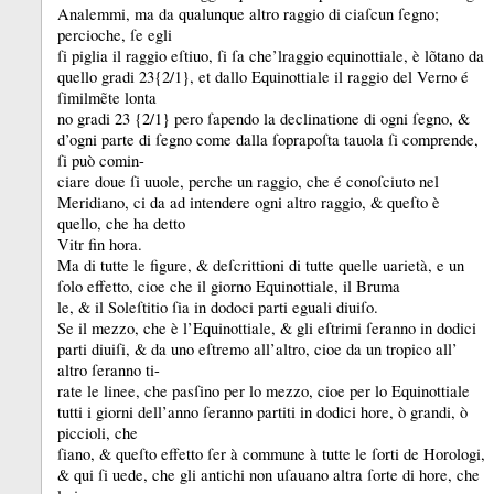
Analemmi, ma da qualunque altro raggio di ciaſcun ſegno;
percioche, ſe egli
ſi piglia il raggio eſtiuo, ſi ſa che’lraggio equinottiale, è lõtano da
quello gradi 23{2/1}, et dallo Equinottiale il raggio del Verno é
ſimilmẽte lonta
no gradi 23 {2/1} pero ſapendo la declinatione di ogni ſegno, &
d’ogni parte di ſegno come dalla ſoprapoſta tauola ſi comprende,
ſi può comin-
ciare doue ſi uuole, perche un raggio, che é conoſciuto nel
Meridiano, ci da ad intendere ogni altro raggio, &
queſto è
quello, che ha detto
Vitr fin hora.
Ma di tutte le figure, &
deſcrittioni di tutte quelle uarietà, e un
ſolo effetto, cioe che il giorno Equinottiale, il Bruma
le, &
il Soleſtitio ſia in dodoci parti eguali diuiſo.
Se il mezzo, che è l’Equinottiale, &
gli eſtrimi ſeranno in dodici
parti diuiſi, &
da uno eſtremo all’altro, cioe da un tropico all’
altro ſeranno ti-
rate le linee, che pasſino per lo mezzo, cioe per lo Equinottiale
tutti i giorni dell’anno ſeranno partiti in dodici hore, ò grandi, ò
piccioli, che
ſiano, &
queſto effetto ſer à commune à tutte le ſorti de Horologi,
&
qui ſi uede, che gli antichi non uſauano altra ſorte di hore, che