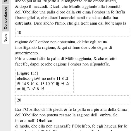
ancho piu aſſai, riſpetto alle longhezze delle ombre auanti,
&
dopo il mezzodì.
Diceſi che Manlio aggiunſe alla ſommità
Concordance
dell’Obeliſco una palla d’oro dalla cui cima l’ombra in ſe ſteſſa
ſiraecoglieſſe, che diuerſi accreſcimenti mandaua dalla ſua
estremità.
Dice ancho Plinio, che gia trent anni dal ſuo tempo la
10
None
ragione dell’ ombre non conueniua, delche egli ne ua
inueſtigando la ragione, &
qui ci ſono due coſe degne di
auuertimento.
Prima come fuſſe la palla di Mãlio aggiunta, &
che effetto
faceſſe, dapoi perche cagione l’ombra non riſpondeſſe.
[Figure 135]
obelisco gio@ no notte 11 8 ♊
♋ 14 9 ♉ ♌ 13 10 ♈ ♍ ♓ ♎
♒ ♏ ♑ ♐ 8 15
20
Era l’Obeliſco di 116 piedi, &
ſe la palla era piu alta della Cima
dell’Obeliſco non poteua restare la ragione dell’ ombra.
Se
inſerta nell’ Obeliſco
di modo, che ella non auanzaſſe l’Obeliſco, ſe egli haueua for ſe