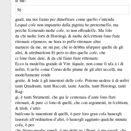
le ine-
50
guali, ma noi ſiamo per dimoſtrare come queſto s’intenda.
Lequal coſe non impaurito dalla pigritia ho pretermeſſo, ma
perche ſcriuendo molte coſe, io non offendeſſe.
Ma ſolo
da chi molte ſorti di Horologi, &
molte deſcrittioni ſono ſtate
ritrouate eſponero, ne hora io poſſo ritrouare altre
maniere da me, ne mi par, che io debbia uſurpare quelle de gli
altri, &
attribuirlemi Et pero io diro queſte coſe, che
ci ſono ſtate date, &
da chi ſiano ſtate rittrouate.
Ecco la modeſtia grande di Vitr.
ilquale, non come ſi uſa à i dì
noſtri, ſi ueſte come Coruo delle piume de gli altri uccelli, ma
modeſtamente rende
gratie, &
lode à gli inuentori delle coſe.
Potemo uedere à di noſtri
tanti Quadranti, tanti Bacculi, tante Anella, tanti Horologi, tanti
Rag-
gi, è tanti Strumentì, che gia le centenaia d’anni ſono ſtati
ritrouati, &
pure ci ſono di quelli, che con argomenti, in ſcrittiom,
&
titoli, s’attri-
buiſcono le inuentioni dì quelli, ò pare loro gran coſa hauergli
lauorati all’ordination d’altri, ò hauergli aggiunto qualche minuta
coſa, ò per-
che ſtiano meglio appeſi, ò piu dritti ne i Perni, ò piu eguali, che