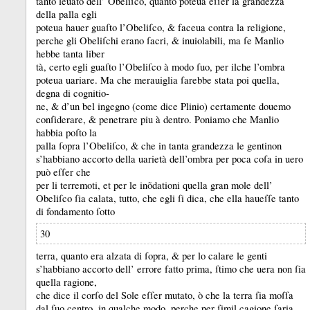
tanto leuato dell’ Obeliſco, quanto poteua eſſer la grandezza
della palla egli
poteua hauer guaſto l’Obeliſco, &
faceua contra la religione,
perche gli Obeliſchi erano ſacri, &
inuiolabili, ma ſe Manlio
hebbe tanta liber
tà, certo egli guaſto l’Obeliſco à modo ſuo, per ilche l’ombra
poteua uariare.
Ma che merauiglia ſarebbe stata poi quella,
degna di cognitio-
ne, &
d’un bel ingegno (come dice Plinio) certamente douemo
conſiderare, &
penetrare piu à dentro.
Poniamo che Manlio
habbia poſto la
palla ſopra l’Obeliſco, &
che in tanta grandezza le gentinon
s’habbiano accorto della uarietà dell’ombra per poca coſa in uero
può eſſer che
per li terremoti, et per le inõdationi quella gran mole dell’
Obeliſco ſia calata, tutto, che egli ſi dica, che ella haueſſe tanto
di fondamento ſotto
30
terra, quanto era alzata di ſopra, &
per lo calare le genti
s’habbiano accorto dell’ errore fatto prima, ſtimo che uera non ſia
quella ragione,
che dice il corſo del Sole eſſer mutato, ò che la terra ſia moſſa
dal ſuo centro, in qualche modo, perche per ſimil cagione ſaria