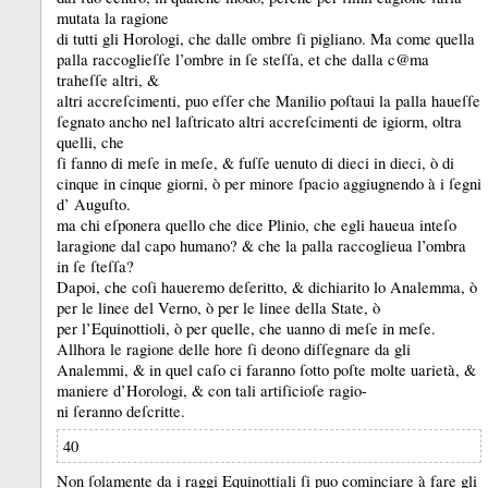
mutata la ragione
di tutti gli Horologi, che dalle ombre ſi pigliano.
Ma come quella
palla raccoglieſſe l’ombre in ſe steſſa, et che dalla c@ma
traheſſe altri, &
altri accreſcimenti, puo eſſer che Manilio poſtaui la palla haueſſe
ſegnato ancho nel laſtricato altri accreſcimenti de igiorm, oltra
quelli, che
ſi fanno di meſe in meſe, &
fuſſe uenuto di dieci in dieci, ò di
cinque in cinque giorni, ò per minore ſpacio aggiugnendo à i ſegni
d’ Auguſto.
ma chi eſponera quello che dice Plinio, che egli haueua inteſo
laragione dal capo humano?
&
che la palla raccoglieua l’ombra
in ſe ſteſſa?
Dapoi, che coſi haueremo deſeritto, &
dichiarito lo Analemma, ò
per le linee del Verno, ò per le linee della State, ò
per l’Equinottioli, ò per quelle, che uanno di meſe in meſe.
Allhora le ragione delle hore ſi deono diſſegnare da gli
Analemmi, &
in quel caſo ci faranno ſotto poſte molte uarietà, &
maniere d’Horologi, &
con tali artiſicioſe ragio-
ni ſeranno deſcritte.
40
Non ſolamente da i raggi Equinottiali ſi puo cominciare à fare gli