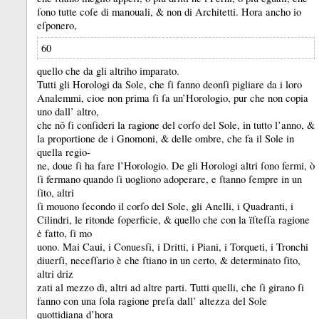
ſono tutte coſe di manouali, &
non di Architetti.
Hora ancho io
eſponero,
60
quello che da gli altriho imparato.
Tutti gli Horologi da Sole, che ſi fanno deonſi pigliare da i loro
Analemmi, cioe non prima ſi ſa un’Horologio, pur che non copia
uno dall’ altro,
che nõ ſi conſideri la ragione del corſo del Sole, in tutto l’anno, &
la proportione de i Gnomoni, &
delle ombre, che fa il Sole in
quella regio-
ne, doue ſi ha fare l’Horologio.
De gli Horologi altri ſono fermi, ò
ſi fermano quando ſi uogliono adoperare, e ſtanno ſempre in un
ſito, altri
ſi mouono ſecondo il corſo del Sole, gli Anelli, i Quadranti, i
Cilindri, le ritonde ſoperficie, &
quello che con la ïſteſſa ragione
ė fatto, ſi mo
uono.
Mai Caui, i Conuesſi, i Dritti, i Piani, i Torqueti, i Tronchi
diuerſi, neceſſario è che ſtiano in un certo, &
determinato ſito,
altri driz
zati al mezzo dì, altri ad altre parti.
Tutti quelli, che ſi girano ſi
fanno con una ſola ragione preſa dall’ altezza del Sole
quottidiana d’hora