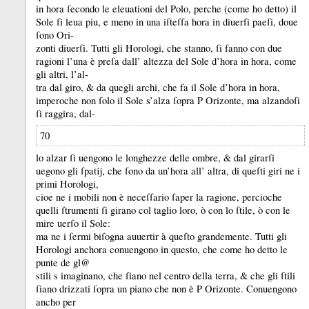
in hora ſecondo le eleuationi del Polo, perche (come ho detto) il
Sole ſi leua piu, e meno in una iſteſſa hora in diuerſi paeſi, doue
ſono Ori-
zonti diuerſi.
Tutti gli Horologi, che stanno, ſi fanno con due
ragioni l’una è preſa dall’ altezza del Sole d’hora in hora, come
gli altri, l’al-
tra dal giro, &
da quegli archi, che fa il Sole d’hora in hora,
imperoche non ſolo il Sole s’alza ſopra P Orizonte, ma alzandoſi
ſi raggira, dal-
70
lo alzar ſi uengono le longhezze delle ombre, &
dal girarſi
uegono gli ſpatĳ, che ſono da un’hora all’ altra, di queſti giri ne i
primi Horologi,
cioe ne i mobili non è neceſſario ſaper la ragione, percioche
quelli ſtrumenti ſi girano col taglio loro, ò con lo ſtile, ò con le
mire uerſo il Sole:
ma ne i ſermi biſogna auuertir à queſto grandemente.
Tutti gli
Horologi anchora conuengono in questo, che come ho detto le
punte de gl@
stili s imaginano, che ſiano nel centro della terra, &
che gli ſtili
ſiano drizzati ſopra un piano che non è P Orizonte.
Conuengono
ancho per