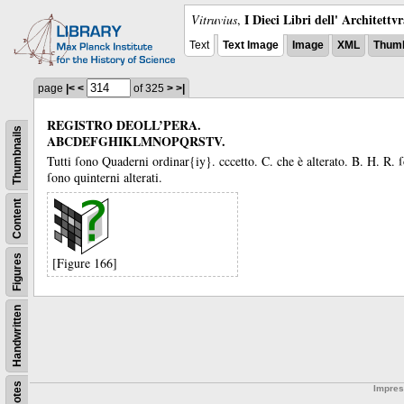
I Dieci Libri dell' Architettv
Vitruvius
,
Text
Text Image
Image
XML
Thumb
page
|<
<
of 325
>
>|
REGISTRO DEOLL’PERA.
Thumbnails
ABCDEFGHIKLMNOPQRSTV.
Tutti ſono Quaderni ordinar{iy}.
cccetto.
C.
che è alterato.
B.
H.
R.
ſ
ſono quinterni alterati.
Content
Figures
[Figure 166]
Handwritten
Notes
Impre