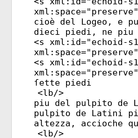
<
s
xml:id
="
echoid-s
xml:space
="
preserve
cioè del Logeo, e p
dieci piedi, ne piu
<
s
xml:id
="
echoid-s
xml:space
="
preserve
<
s
xml:id
="
echoid-s
xml:space
="
preserve
ſette piedi
<
lb
/>
piu del pulpito de 
pulpito de Latini p
altezza, accioche q
<
lb
/>