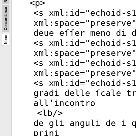
<
p
>
Concordance
<
s
xml:id
="
echoid-s
xml:space
="
preserve
deue eſſer meno di 
None
<
s
xml:id
="
echoid-s
xml:space
="
preserve
<
s
xml:id
="
echoid-s
xml:space
="
preserve
<
s
xml:id
="
echoid-s
gradi delle ſcale t
all’incontro
<
lb
/>
de gli anguli de i 
prini