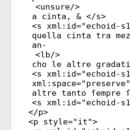
<
unsure
/>
a cinta, & </
s
>
<
s
xml:id
="
echoid-s
quella cinta tra me
an-
<
lb
/>
cho le altre gradat
<
s
xml:id
="
echoid-s
xml:space
="
preserve
altre tanto ſempre 
<
s
xml:id
="
echoid-s
</
p
>
<
p
style
="
it
">