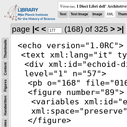
I Dieci Libri dell' Architettv
Vitruvius
,
Text
Text Image
Image
XML
Thumb
page
|<
<
(168)
of 325
>
>|
Thumbnails
<
echo
version
="
1.0RC
">
<
text
xml:lang
="
it
"
ty
<
div
xml:id
="
echoid-d
Content
level
="
1
"
n
="
57
">
<
pb
o
="
168
"
file
="
01
Figures
<
figure
number
="
89
">
Handwritten
<
variables
xml:id
="
xml:space
="
preserve
</
figure
>
Notes