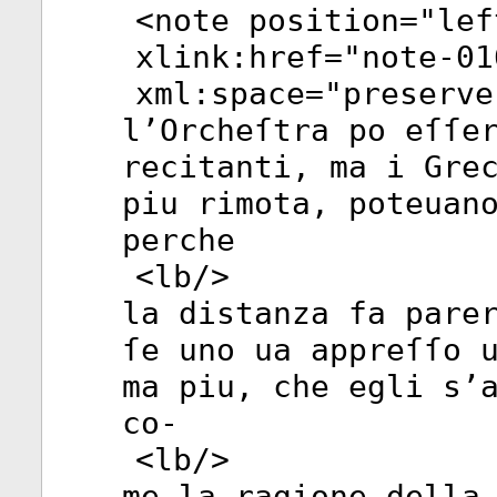
<
note
position
="
lef
xlink:href
="
note-01
xml:space
="
preserve
l’Orcheſtra po eſſe
recitanti, ma i Gre
piu rimota, poteuan
perche
<
lb
/>
la distanza fa pare
ſe uno ua appreſſo 
ma piu, che egli s’
co-
<
lb
/>
me la ragione della