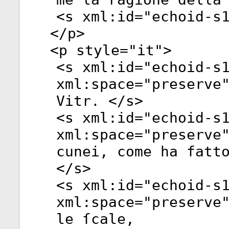
<
s
xml:id
="
echoid-s
</
p
>
<
p
style
="
it
">
<
s
xml:id
="
echoid-s
xml:space
="
preserve
Vitr. </
s
>
<
s
xml:id
="
echoid-s
xml:space
="
preserve
cunei, come ha fatt
</
s
>
<
s
xml:id
="
echoid-s
xml:space
="
preserve
le ſcale,