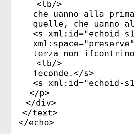
<
lb
/>
che uanno alla prim
quelle, che uanno a
<
s
xml:id
="
echoid-s
xml:space
="
preserve
terza non iſcontrin
<
lb
/>
ſeconde.</
s
>
<
s
xml:id
="
echoid-s
</
p
>
</
div
>
</
text
>
</
echo
>