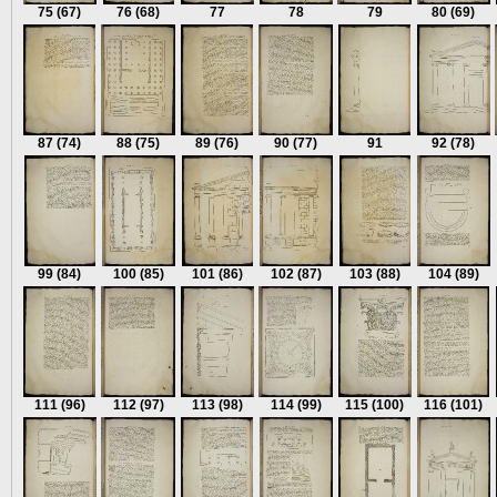
75
(67)
76
(68)
77
78
79
80
(69)
87
(74)
88
(75)
89
(76)
90
(77)
91
92
(78)
99
(84)
100
(85)
101
(86)
102
(87)
103
(88)
104
(89)
111
(96)
112
(97)
113
(98)
114
(99)
115
(100)
116
(101)