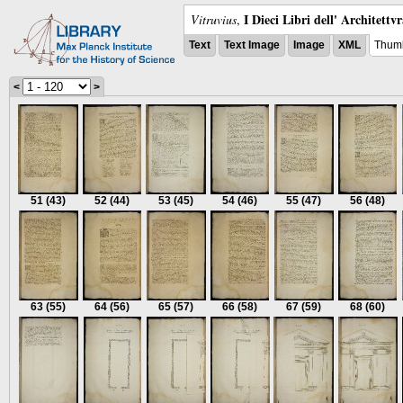
I Dieci Libri dell' Architettv
Vitruvius
,
Text
Text Image
Image
XML
Thumb
<
>
51
(43)
52
(44)
53
(45)
54
(46)
55
(47)
56
(48)
63
(55)
64
(56)
65
(57)
66
(58)
67
(59)
68
(60)