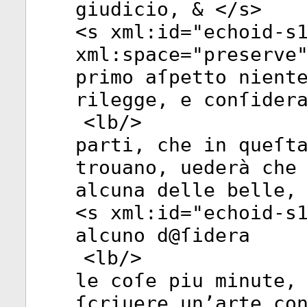
giudicio, & </
s
>
<
s
xml:id
="
echoid-s
xml:space
="
preserve
primo aſpetto nient
rilegge, e conſider
<
lb
/>
parti, che in queſt
trouano, uederà che
alcuna delle belle,
<
s
xml:id
="
echoid-s
alcuno d@ſidera
<
lb
/>
le coſe piu minute,
ſcriuere un’arte co