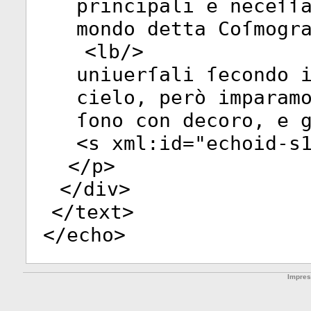
principali e neceſſ
mondo detta Coſmogr
<
lb
/>
uniuerſali ſecondo 
cielo, però imparam
ſono con decoro, e 
<
s
xml:id
="
echoid-s
</
p
>
</
div
>
</
text
>
</
echo
>
Impre