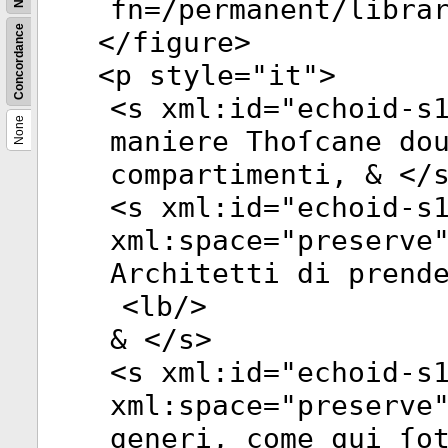
fn=/permanent/libra
Concordance
</
figure
>
<
p
style
="
it
">
<
s
xml:id
="
echoid-s
None
maniere Thoſcane do
compartimenti, & </
<
s
xml:id
="
echoid-s
xml:space
="
preserve
Architetti di prend
<
lb
/>
& </
s
>
<
s
xml:id
="
echoid-s
xml:space
="
preserve
generi, come qui ſo