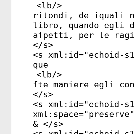
<
lb
/>
ritondi, de iquali 
libro, quando egli 
aſpetti, per le rag
</
s
>
<
s
xml:id
="
echoid-s
que
<
lb
/>
ſte maniere egli co
</
s
>
<
s
xml:id
="
echoid-s
xml:space
="
preserve
& </
s
>
<
s
xml:id
="
echoid-s