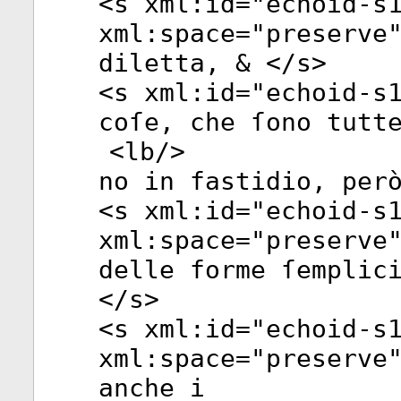
<
s
xml:id
="
echoid-s
xml:space
="
preserve
diletta, & </
s
>
<
s
xml:id
="
echoid-s
coſe, che ſono tutt
<
lb
/>
no in fastidio, per
<
s
xml:id
="
echoid-s
xml:space
="
preserve
delle forme ſemplic
</
s
>
<
s
xml:id
="
echoid-s
xml:space
="
preserve
anche i