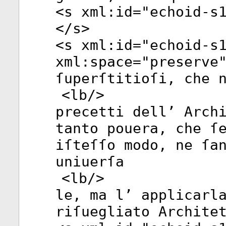
<
s
xml:id
="
echoid-s
</
s
>
<
s
xml:id
="
echoid-s
xml:space
="
preserve
ſuperſtitioſi, che 
<
lb
/>
precetti dell’ Arch
tanto pouera, che ſ
iſteſſo modo, ne ſa
uniuerſa
<
lb
/>
le, ma l’ applicarl
riſuegliato Archite