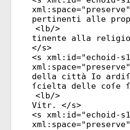
xml:space
="
preserve
pertinenti alle pro
<
lb
/>
tinente alla religi
</
s
>
<
s
xml:id
="
echoid-s
xml:space
="
preserve
della città Io ardi
ſcielta delle coſe 
<
lb
/>
Vitr. </
s
>
<
s
xml:id
="
echoid-s
xml:space
="
preserve