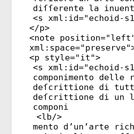
diſſerente la inuen
<
s
xml:id
="
echoid-s
</
p
>
<
note
position
="
left
xml:space
="
preserve
"
<
p
style
="
it
">
<
s
xml:id
="
echoid-s
componimento delle 
deſcrittione di tut
deſcrittione di un 
componi
<
lb
/>
mento d’un’arte ric