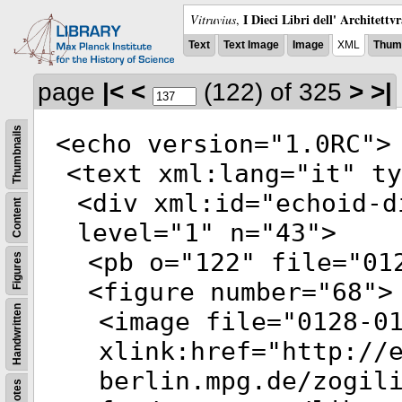
I Dieci Libri dell' Architettv
Vitruvius
,
Text
Text Image
Image
XML
Thumb
page
|<
<
(122)
of 325
>
>|
Thumbnails
<
echo
version
="
1.0RC
">
<
text
xml:lang
="
it
"
ty
<
div
xml:id
="
echoid-d
Content
level
="
1
"
n
="
43
">
<
pb
o
="
122
"
file
="
01
Figures
<
figure
number
="
68
">
Handwritten
<
image
file
="
0128-0
xlink:href
="
http://
berlin.mpg.de/zogil
Notes