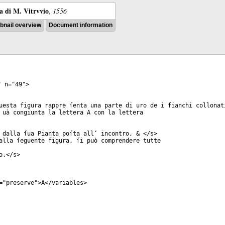
ra di M. Vitrvvio
,
1556
nail overview
Document information
"
n
="
49
">
uesta figura rappre ſenta una parte di uro de i fianchi collonat
 uà congiunta la lettera A con la lettera
 dalla ſua Pianta poſta all’ incontro, & </
s
>
alla ſeguente figura, ſi può comprendere tutte
o.</
s
>
="
preserve
">A</
variables
>