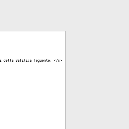
i della Baſilica ſeguente; </
s
>