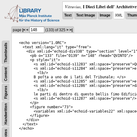
I Dieci Libri dell' Architettv
Vitruvius
,
Text
Text Image
Image
XML
Thumb
page
|<
<
(133)
of 325
>
>|
<
echo
version
="
1.0RC
">
Thumbnails
<
text
xml:lang
="
it
"
type
="
free
">
<
div
xml:id
="
echoid-div338
"
type
="
section
"
level
="
1
<
pb
o
="
133
"
file
="
0139
"
n
="
148
"
rhead
="
QVINTO
"/>
<
p
style
="
it
">
<
s
xml:id
="
echoid-s11283
"
xml:space
="
preserve
">Q
<
s
xml:id
="
echoid-s11284
"
xml:space
="
preserve
">e
Content
<
lb
/>
B poſta a uno de i lati del Tribunale; </
s
>
<
s
xml:id
="
echoid-s11285
"
xml:space
="
preserve
">e
<
s
xml:id
="
echoid-s11286
"
xml:space
="
preserve
">d
Figures
<
lb
/>
le parti di dentro di questo bellis ſimo Edifici
<
s
xml:id
="
echoid-s11287
"
xml:space
="
preserve
"/>
</
p
>
Handwritten
<
figure
number
="
73
">
<
variables
xml:id
="
echoid-variables22
"
xml:space
</
figure
>
</
div
>
</
text
>
</
echo
>
Notes