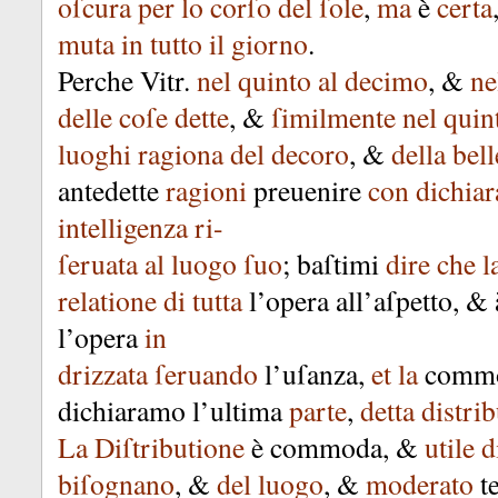
oſcura
per
lo
corſo
del
ſole
,
ma
è
certa
muta
in
tutto
il
giorno
.
Perche
Vitr
.
nel
quinto
al
decimo
, &
ne
delle
coſe
dette
, &
ſimilmente
nel
quin
luoghi
ragiona
del
decoro
, &
della
bell
antedette
ragioni
preuenire
con
dichiar
intelligenza
ri-
ſeruata
al
luogo
ſuo
;
baſtimi
dire
che
l
relatione
di
tutta
l’opera
all’aſpetto
, &
l’opera
in
drizzata
ſeruando
l’uſanza
,
et
la
commo
dichiaramo
l’ultima
parte
,
detta
distri
La
Diſtributione
è
commoda
, &
utile
d
biſognano
, &
del
luogo
, &
moderato
t