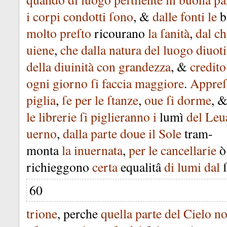
i
corpi
condotti
ſono
, &
dalle
fonti
le
b
molto
preſto
ricourano
la
ſanità
,
dal
ch
uiene
,
che
dalla
natura
del
luogo
diuot
della
diuinità
con
grandezza
, &
credito
ogni
giorno
ſi
faccia
maggiore
.
Appreſ
piglia
,
ſe
per
le
ſtanze
,
oue
ſi
dorme
, 
le
librerie
ſi
piglieranno
i
lumì
del
Leu
uerno
,
dalla
parte
doue
il
Sole
tram-
monta
la
inuernata
,
per
le
cancellarie
ò
richieggono
certa
equalitâ
di
lumi
dal
60
trione
,
perche
quella
parte
del
Cielo
n