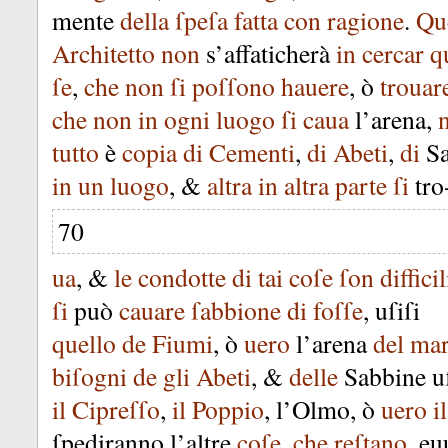
mente
della
ſpeſa
fatta
con
ragione
.
Qu
Architetto
non
s’affaticherà
in
cercar
q
ſe
,
che
non
ſi
poſſono
hauere
,
ò
trouar
che
non
in
ogni
luogo
ſi
caua
l’arena
,
tutto
è
copia
di
Cementi
,
di
Abeti
,
di
S
in
un
luogo
, &
altra
in
altra
parte
ſi
tro
70
ua
, &
le
condotte
di
tai
coſe
ſon
difficil
ſi
può
cauare
ſabbione
di
foſſe
,
uſiſi
quello
de
Fiumi
,
ò
uero
l’arena
del
ma
biſogni
de
gli
Abeti
, &
delle
Sabbine
u
il
Cipreſſo
,
il
Poppio
,
l’Olmo
,
ò
uero
il
ſpediranno
l’altre
coſe
,
che
reſtano
,
eu