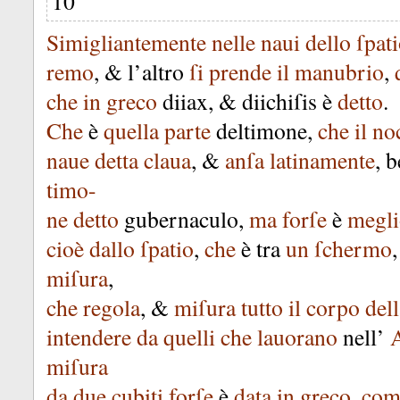
10
Simigliantemente
nelle
naui
dello
ſpat
remo
, &
l’altro
ſi
prende
il
manubrio
,
che
in
greco
diiax
, &
diichiſis
è
detto
.
Che
è
quella
parte
deltimone
,
che
il
no
naue
detta
claua
, &
anſa
latinamente
,
b
timo-
ne
detto
gubernaculo
,
ma
forſe
è
megl
cioè
dallo
ſpatio
,
che
è
tra
un
ſchermo
miſura
,
che
regola
, &
miſura
tutto
il
corpo
del
intendere
da
quelli
che
lauorano
nell’
miſura
da
due
cubiti
forſe
è
data
in
greco
,
com