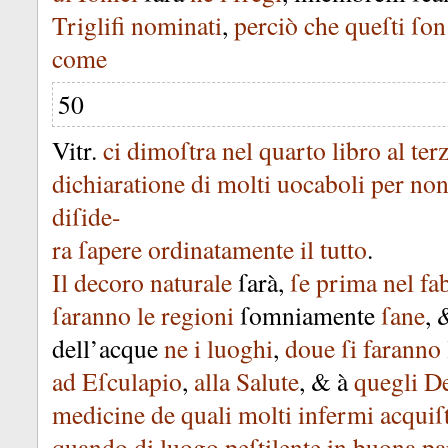
Triglifi
nominati
,
perciò
che
queſti
ſon
come
50
Vitr
.
ci
dimoſtra
nel
quarto
libro
al
ter
dichiaratione
di
molti
uocaboli
per
no
diſide-
ra
ſapere
ordinatamente
il
tutto
.
Il
decoro
naturale
ſarà
,
ſe
prima
nel
fa
ſaranno
le
regioni
ſomniamente
ſane
,
dell’acque
ne
i
luoghi
,
doue
ſi
faranno
ad
Eſculapio
,
alla
Salute
, &
à
quegli
De
medicine
de
quali
molti
infermi
acquiſ
quando
di
luogo
peſtilente
in
buona
pa