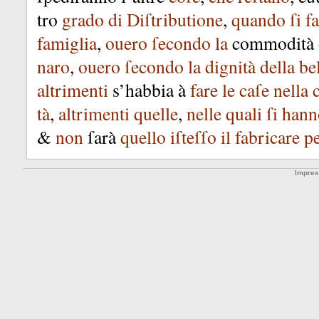
tro
grado
di
Diſtributione
,
quando
ſi
f
famiglia
,
ouero
ſecondo
la
commodità
naro
,
ouero
ſecondo
la
dignità
della
be
altrimenti
s’habbia
à
fare
le
caſe
nella
c
tà
,
altrimenti
quelle
,
nelle
quali
ſi
hann
&
non
ſarà
quello
iſteſſo
il
fabricare
p
Impre