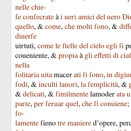
nelle
chie-
ſe
conſecrate
à
i
ueri
amici
del
uero
Di
quello
, &
come
,
che
molti
ſono
, &
diff
diuerſe
uirtuti
,
come
le
ſtelle
del
cielo
egli
ſi
p
coueniente
, &
propia
à
gli
effetti
di
cia
nella
ſolitaria
uita
macer
ati
ſi
ſono
,
in
digiu
ſodi
, &
inculti
lauori
,
la
ſemplicità
, &
&
delicati
, &
ſimilmente
lamoder
ata
u
parte
,
per
ſeruar
quel
,
che
ſi
conuiene
;
ſo-
lamente
ſieno
tre
maniere
d’opere
,
per