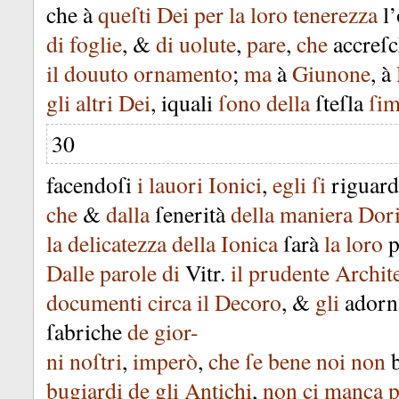
che
à
queſti
Dei
per
la
loro
tenerezza
l
di
foglie
, &
di
uolute
,
pare
,
che
accreſ
il
douuto
ornamento
;
ma
à
Giunone
,
à
gli
altri
Dei
,
iquali
ſono
della
ſteſla
ſim
30
facendoſi
i
lauori
Ionici
,
egli
ſi
riguard
che
&
dalla
ſenerità
della
maniera
Dor
la
delicatezza
della
Ionica
ſarà
la
loro
p
Dalle
parole
di
Vitr
.
il
prudente
Archit
documenti
circa
il
Decoro
, &
gli
adorn
ſabriche
de
gior-
ni
noſtri
,
imperò
,
che
ſe
bene
noi
non
bugiardi
de
gli
Antichi
,
non
ci
manca
p