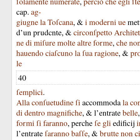
ſolamente
numerate
,
perciò
che
egli
ſt
cap
.
ag-
giugne
la
Toſcana
, &
i
moderni
ue
met
d’un
prudcnte
, &
circonſpetto
Architet
ne
di
miſure
molte
altre
forme
,
che
no
hauendo
ciaſcuno
la
ſua
ragione
, &
pr
le
40
ſemplici
.
Alla
conſuetudine
ſi
accommoda
la
co
di
dentro
magnifiche
, &
l’entrate
belle
formi
ſi
faranno
,
perche
ſe
gli
edificĳ
i
l’entrate
ſaranno
baſſe
, &
brutte
non
c