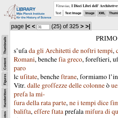
I Dieci Libri dell' Architettv
Vitruvius
,
Text
Text Image
Image
XML
Thumb
page
|<
<
(25)
of 325
>
>|
PRIMO
Thumbnails
s’uſa
da
gli
Architetti
de
noſtri
tempi
,
Romani
,
benche
ſia
greco
,
foreſtieri
,
u
Content
paro
lc
uſitate
,
benche
ſtrane
,
ſormiamo
l’i
Figures
Vitr
.
dalle
groſſezze
delle
colonne
ò
ue
Handwritten
preſa
la
mi-
ſura
della
rata
parte
,
ne
i
tempi
dice
ſi
baliſta
,
eſſere
ſtata
preſala
miſura
di
qu
Notes