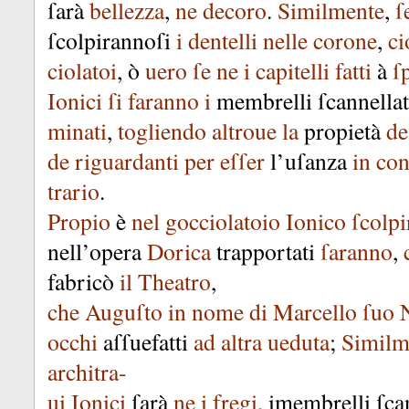
ſarà
bellezza
,
ne
decoro
.
Similmente
,
ſ
ſcolpirannoſi
i
dentelli
nelle
corone
,
ci
ciolatoi
,
ò
uero
ſe
ne
i
capitelli
fatti
à
ſ
Ionici
ſi
faranno
i
membrelli
ſcannellat
minati
,
togliendo
altroue
la
propietà
de
de
riguardanti
per
eſſer
l’uſanza
in
con
trario
.
Propio
è
nel
gocciolatoio
Ionico
ſcolpi
nell’opera
Dorica
trapportati
ſaranno
,
fabricò
il
Theatro
,
che
Auguſto
in
nome
di
Marcello
ſuo
occhi
aſſuefatti
ad
altra
ueduta
;
Similm
architra-
ui
Ionici
ſarà
ne
i
fregi
,
imembrelli
ſca