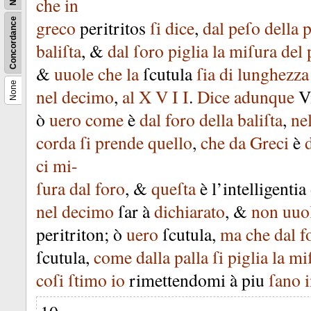
che
in
Concordance
greco
peritritos
ſi
dice
,
dal
peſo
della
p
baliſta
, &
dal
ſoro
piglia
la
miſura
del
&
uuole
che
la
ſcutula
ſia
di
lunghezza
None
nel
decimo
,
al
X
V
I
I
.
Dice
adunque
V
ò
uero
come
è
dal
foro
della
baliſta
,
ne
corda
ſi
prende
quello
,
che
da
Greci
è
ci
mi-
ſura
dal
foro
, &
queſta
è
l’intelligentia
nel
decimo
ſar
à
dichiarato
, &
non
uuo
peritriton
;
ò
uero
ſcutula
,
ma
che
dal
f
ſcutula
,
come
dalla
palla
ſi
piglia
la
mi
coſi
ſtimo
io
rimettendomi
à
piu
ſano