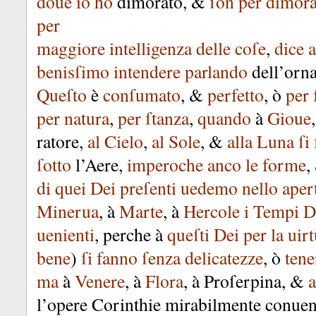
doue
io
ho
dimorato
, &
ſon
per
dimora
per
maggiore
intelligenza
delle
coſe
,
dice
benisſimo
intendere
parlando
dell’orn
Queſto
è
conſumato
, &
perfetto
,
ò
per
per
natura
,
per
ſtanza
,
quando
à
Gioue
ratore
,
al
Cielo
,
al
Sole
, &
alla
Luna
ſi
ſotto
l’Aere
,
imperoche
anco
le
forme
,
di
quei
Dei
preſenti
uedemo
nello
aper
Minerua
,
à
Marte
,
à
Hercole
i
Tempi
D
uenienti
,
perche
à
queſti
Dei
per
la
uirt
bene
)
ſi
fanno
ſenza
delicatezze
,
ò
tene
ma
à
Venere
,
à
Flora
,
à
Proſerpina
, &
a
l’opere
Corinthie
mirabilmente
conuen