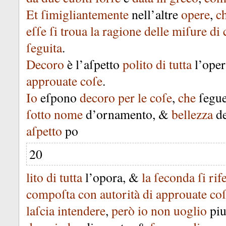
Et
ſimigliantemente
nell’altre
opere
,
c
eſſe
ſi
troua
la
ragione
delle
miſure
di
ſeguita
.
Decoro
è
l’aſpetto
polito
di
tutta
l’oper
approuate
coſe
.
Io
eſpono
decoro
per
le
coſe
,
che
ſegu
ſotto
nome
d’ornamento
, &
bellezza
d
aſpetto
po
20
lito
di
tutta
l’opora
, &
la
ſeconda
ſi
rif
compoſta
con
autorità
di
approuate
co
laſcia
intendere
,
però
io
non
uoglio
pi