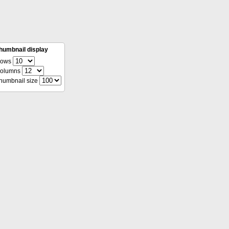
humbnail display
ows
olumns
humbnail size