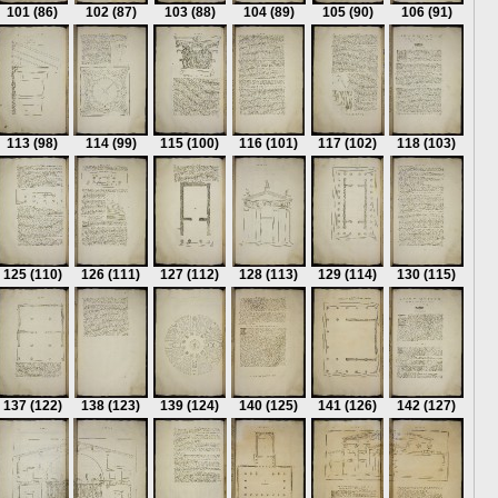
101
(86)
102
(87)
103
(88)
104
(89)
105
(90)
106
(91)
113
(98)
114
(99)
115
(100)
116
(101)
117
(102)
118
(103)
125
(110)
126
(111)
127
(112)
128
(113)
129
(114)
130
(115)
137
(122)
138
(123)
139
(124)
140
(125)
141
(126)
142
(127)