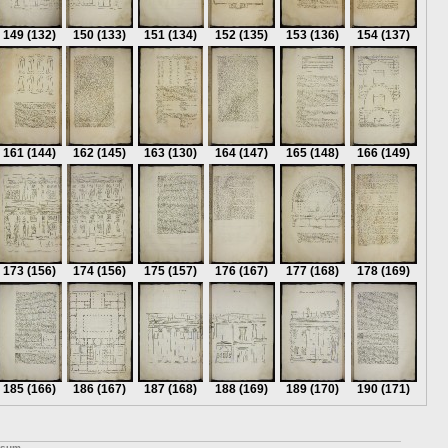
149
(132)
150
(133)
151
(134)
152
(135)
153
(136)
154
(137)
161
(144)
162
(145)
163
(130)
164
(147)
165
(148)
166
(149)
173
(156)
174
(156)
175
(157)
176
(167)
177
(168)
178
(169)
185
(166)
186
(167)
187
(168)
188
(169)
189
(170)
190
(171)
ssum