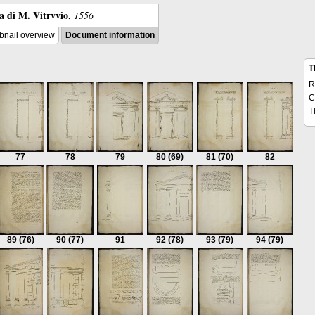
ra di M. Vitrvvio
,
1556
nail overview
Document information
T
R
C
T
77
78
79
80
(69)
81
(70)
82
89
(76)
90
(77)
91
92
(78)
93
(79)
94
(79)