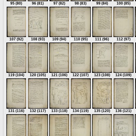
95
(80)
96
(81)
97
(82)
98
(83)
99
(84)
100
(85)
107
(92)
108
(93)
109
(94)
110
(95)
111
(96)
112
(97)
119
(104)
120
(105)
121
(106)
122
(107)
123
(108)
124
(109)
131
(116)
132
(117)
133
(118)
134
(119)
135
(120)
136
(121)