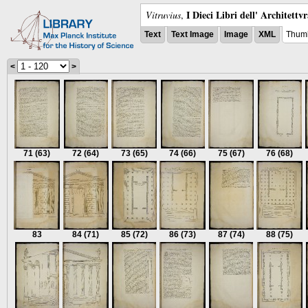
I Dieci Libri dell' Architettv
Vitruvius
,
Text
Text Image
Image
XML
Thumb
<
>
71
(63)
72
(64)
73
(65)
74
(66)
75
(67)
76
(68)
83
84
(71)
85
(72)
86
(73)
87
(74)
88
(75)