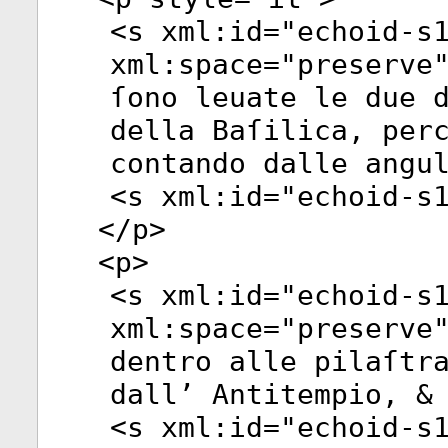
<
s
xml:id
="
echoid-s
xml:space
="
preserve
ſono leuate le due 
della Baſilica, per
contando dalle angu
<
s
xml:id
="
echoid-s
</
p
>
<
p
>
<
s
xml:id
="
echoid-s
xml:space
="
preserve
dentro alle pilaſtr
dall’ Antitempio, &
<
s
xml:id
="
echoid-s