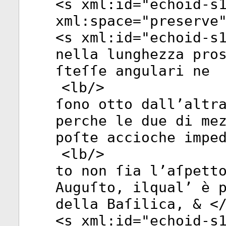
<
s
xml:id
="
echoid-s
xml:space
="
preserve
<
s
xml:id
="
echoid-s
nella lunghezza pro
ſteſſe angulari ne
<
lb
/>
ſono otto dall’altr
perche le due di me
poſte accioche impe
<
lb
/>
to non ſia l’aſpett
Auguſto, ilqual’ è 
della Baſilica, & <
<
s
xml:id
="
echoid-s