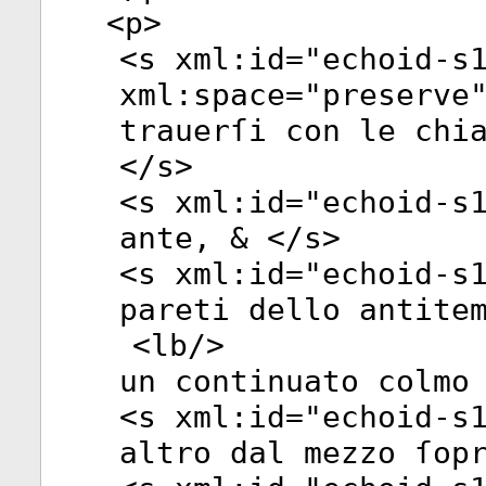
<
p
>
<
s
xml:id
="
echoid-s
xml:space
="
preserve
trauerſi con le chi
</
s
>
<
s
xml:id
="
echoid-s
ante, & </
s
>
<
s
xml:id
="
echoid-s
pareti dello antite
<
lb
/>
un continuato colmo
<
s
xml:id
="
echoid-s
altro dal mezzo ſop