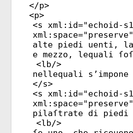
</
p
>
<
p
>
<
s
xml:id
="
echoid-s
xml:space
="
preserve
alte piedi uenti, l
e mezzo, lequali ſo
<
lb
/>
nellequali s’impone
</
s
>
<
s
xml:id
="
echoid-s
xml:space
="
preserve
pilaſtrate di piedi
<
lb
/>
ſe uno, che riceuen