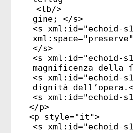
<
lb
/>
gine; </
s
>
<
s
xml:id
="
echoid-s
xml:space
="
preserve
</
s
>
<
s
xml:id
="
echoid-s
magnificenza della 
<
s
xml:id
="
echoid-s
dignità dell’opera.
<
s
xml:id
="
echoid-s
</
p
>
<
p
style
="
it
">
<
s
xml:id
="
echoid-s