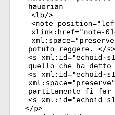
hauerian
<
lb
/>
<
note
position
="
lef
xlink:href
="
note-01
xml:space
="
preserve
potuto reggere. </
s
<
s
xml:id
="
echoid-s
quello che ha detto
<
s
xml:id
="
echoid-s
xml:space
="
preserve
partitamente ſi far
<
s
xml:id
="
echoid-s
</
p
>