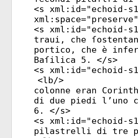
<
s
xml:id
="
echoid-s
xml:space
="
preserve
<
s
xml:id
="
echoid-s
traui, che ſostenta
portico, che è infe
Baſilica 5. </
s
>
<
s
xml:id
="
echoid-s
<
lb
/>
colonne eran Corint
di due piedi l’uno 
6. </
s
>
<
s
xml:id
="
echoid-s
pilastrelli di tre 