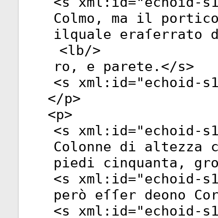
<
s
xml:id
="
echoid-s
Colmo, ma il portic
ilquale eraſerrato 
<
lb
/>
ro, e parete.</
s
>
<
s
xml:id
="
echoid-s
</
p
>
<
p
>
<
s
xml:id
="
echoid-s
Colonne di altezza 
piedi cinquanta, gr
<
s
xml:id
="
echoid-s
però eſſer deono Co
<
s
xml:id
="
echoid-s