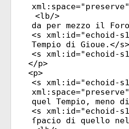
xml:space
="
preserve
<
lb
/>
da per mezzo il For
<
s
xml:id
="
echoid-s
Tempio di Gioue.</
s
<
s
xml:id
="
echoid-s
</
p
>
<
p
>
<
s
xml:id
="
echoid-s
xml:space
="
preserve
quel Tempio, meno d
<
s
xml:id
="
echoid-s
ſpacio di quello ne