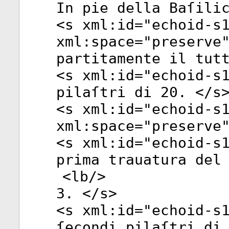
In pie della Baſili
<
s
xml:id
="
echoid-s
xml:space
="
preserve
partitamente il tut
<
s
xml:id
="
echoid-s
pilaſtri di 20. </
s
<
s
xml:id
="
echoid-s
xml:space
="
preserve
<
s
xml:id
="
echoid-s
prima trauatura del
<
lb
/>
3. </
s
>
<
s
xml:id
="
echoid-s
ſecondi pilaſtri di