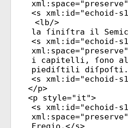
xml:space
="
preserve
<
s
xml:id
="
echoid-s
<
lb
/>
la ſiniſtra il Semi
<
s
xml:id
="
echoid-s
xml:space
="
preserve
i capitelli, ſono a
piediſtili diſpoſti
<
s
xml:id
="
echoid-s
</
p
>
<
p
style
="
it
">
<
s
xml:id
="
echoid-s
xml:space
="
preserve
Fregio.</
s
>