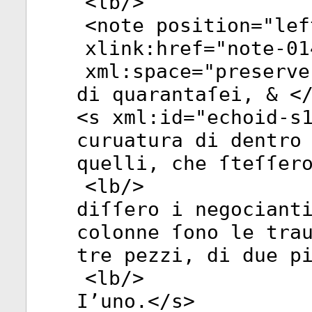
<
lb
/>
<
note
position
="
lef
xlink:href
="
note-01
xml:space
="
preserve
di quarantaſei, & <
<
s
xml:id
="
echoid-s
curuatura di dentro
quelli, che ſteſſer
<
lb
/>
diſſero i negociant
colonne ſono le tra
tre pezzi, di due p
<
lb
/>
I’uno.</
s
>