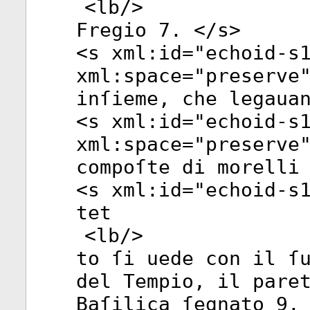
<
lb
/>
Fregio 7. </
s
>
<
s
xml:id
="
echoid-s
xml:space
="
preserve
inſieme, che legaua
<
s
xml:id
="
echoid-s
xml:space
="
preserve
compoſte di morelli
<
s
xml:id
="
echoid-s
tet
<
lb
/>
to ſi uede con il ſ
del Tempio, il pare
Baſilica ſegnato 9.