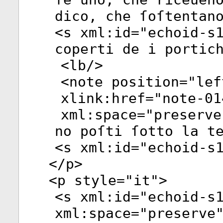
dico, che ſoſtentan
<
s
xml:id
="
echoid-s
coperti de i portic
<
lb
/>
<
note
position
="
lef
xlink:href
="
note-01
xml:space
="
preserve
no poſti ſotto la t
<
s
xml:id
="
echoid-s
</
p
>
<
p
style
="
it
">
<
s
xml:id
="
echoid-s
xml:space
="
preserve