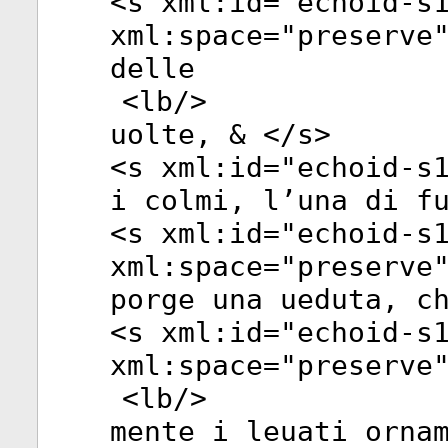
<
s
xml:id
="
echoid-s
xml:space
="
preserve
delle
<
lb
/>
uolte, & </
s
>
<
s
xml:id
="
echoid-s
i colmi, l’una di f
<
s
xml:id
="
echoid-s
xml:space
="
preserve
porge una ueduta, c
<
s
xml:id
="
echoid-s
xml:space
="
preserve
<
lb
/>
mente i leuati orna