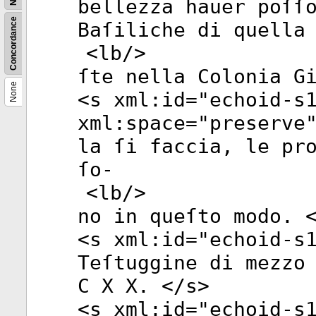
bellezza hauer poſſ
Concordance
Baſiliche di quella
<
lb
/>
ſte nella Colonia G
None
<
s
xml:id
="
echoid-s
xml:space
="
preserve
la ſi faccia, le pr
ſo-
<
lb
/>
no in queſto modo. 
<
s
xml:id
="
echoid-s
Teſtuggine di mezzo
C X X. </
s
>
<
s
xml:id
="
echoid-s