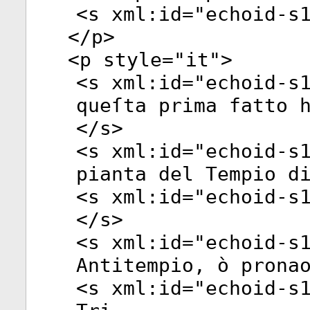
<
s
xml:id
="
echoid-s
</
p
>
<
p
style
="
it
">
<
s
xml:id
="
echoid-s
queſta prima fatto 
</
s
>
<
s
xml:id
="
echoid-s
pianta del Tempio d
<
s
xml:id
="
echoid-s
</
s
>
<
s
xml:id
="
echoid-s
Antitempio, ò prona
<
s
xml:id
="
echoid-s