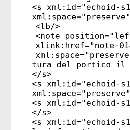
<
s
xml:id
="
echoid-s
xml:space
="
preserve
<
lb
/>
<
note
position
="
lef
xlink:href
="
note-01
xml:space
="
preserve
tura del portico il
</
s
>
<
s
xml:id
="
echoid-s
xml:space
="
preserve
<
s
xml:id
="
echoid-s
</
s
>
<
s
xml:id
="
echoid-s