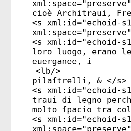
xml:space
="
preserve
cioè Architraui, Fr
<
s
xml:id
="
echoid-s
xml:space
="
preserve
<
s
xml:id
="
echoid-s
loro luogo, erano l
euerganee, i
<
lb
/>
pilaſtrelli, & </
s
>
<
s
xml:id
="
echoid-s
traui di legno perc
molto ſpacio tra co
<
s
xml:id
="
echoid-s
xml:space
="
preserve