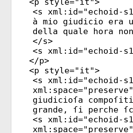
<
p
style
="
it
">
<
s
xml:id
="
echoid-s
à mio giudicio era 
della quale hora no
</
s
>
<
s
xml:id
="
echoid-s
</
p
>
<
p
style
="
it
">
<
s
xml:id
="
echoid-s
xml:space
="
preserve
giudicioſa compoſit
grande, ſi perche ſ
<
s
xml:id
="
echoid-s
xml:space
="
preserve