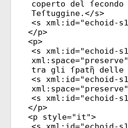
coperto del ſecondo
Teſtuggine.</
s
>
<
s
xml:id
="
echoid-s
</
p
>
<
p
>
<
s
xml:id
="
echoid-s
xml:space
="
preserve
tra gli ſpatἣ delle
<
s
xml:id
="
echoid-s
xml:space
="
preserve
<
s
xml:id
="
echoid-s
</
p
>
<
p
style
="
it
">
<
s
xml:id
="
echoid-s