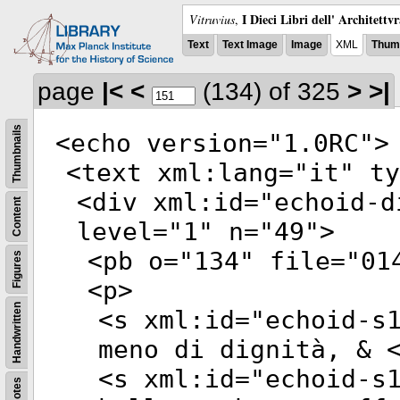
I Dieci Libri dell' Architettv
Vitruvius
,
Text
Text Image
Image
XML
Thumb
page
|<
<
(134)
of 325
>
>|
Thumbnails
<
echo
version
="
1.0RC
">
<
text
xml:lang
="
it
"
ty
<
div
xml:id
="
echoid-d
Content
level
="
1
"
n
="
49
">
<
pb
o
="
134
"
file
="
01
Figures
<
p
>
Handwritten
<
s
xml:id
="
echoid-s
meno di dignità, & 
<
s
xml:id
="
echoid-s
Notes