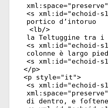
xml:space
="
preserve
<
s
xml:id
="
echoid-s
portico d’intoruo
<
lb
/>
la Teltuggine tra i
<
s
xml:id
="
echoid-s
colonne è largo pie
<
s
xml:id
="
echoid-s
</
p
>
<
p
style
="
it
">
<
s
xml:id
="
echoid-s
xml:space
="
preserve
di dentro, e ſoſten