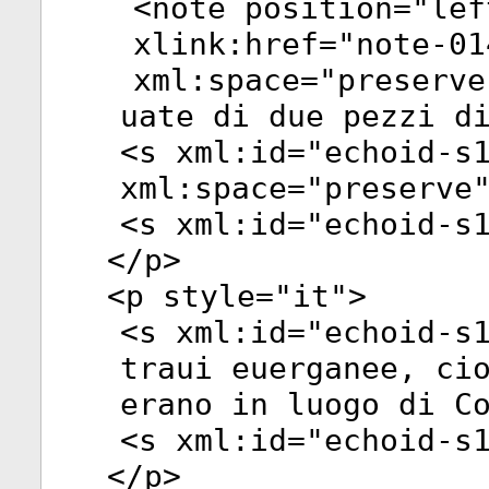
<
note
position
="
lef
xlink:href
="
note-01
xml:space
="
preserve
uate di due pezzi d
<
s
xml:id
="
echoid-s
xml:space
="
preserve
<
s
xml:id
="
echoid-s
</
p
>
<
p
style
="
it
">
<
s
xml:id
="
echoid-s
traui euerganee, ci
erano in luogo di C
<
s
xml:id
="
echoid-s
</
p
>