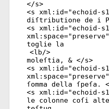
</
s
>
<
s
xml:id
="
echoid-s
diſtributione de i 
<
s
xml:id
="
echoid-s
xml:space
="
preserve
toglie la
<
lb
/>
moleſtia, & </
s
>
<
s
xml:id
="
echoid-s
xml:space
="
preserve
ſomma della ſpeſa. 
<
s
xml:id
="
echoid-s
le colonne coſi alt
teſtug