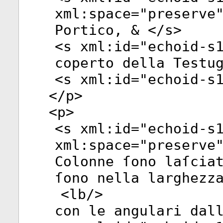
xml:space
="
preserve
Portico, & </
s
>
<
s
xml:id
="
echoid-s
coperto della Testu
<
s
xml:id
="
echoid-s
</
p
>
<
p
>
<
s
xml:id
="
echoid-s
xml:space
="
preserve
Colonne ſono laſcia
ſono nella larghezz
<
lb
/>
con le angulari dal