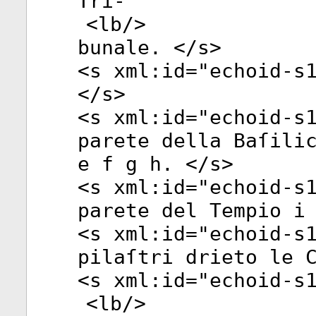
Tri-
<
lb
/>
bunale. </
s
>
<
s
xml:id
="
echoid-s
</
s
>
<
s
xml:id
="
echoid-s
parete della Baſili
e f g h. </
s
>
<
s
xml:id
="
echoid-s
parete del Tempio i
<
s
xml:id
="
echoid-s
pilaſtri drieto le 
<
s
xml:id
="
echoid-s
<
lb
/>