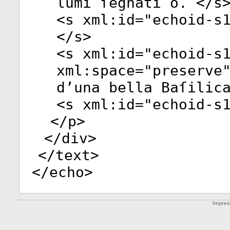
lumi ſegnati o. </
s
<
s
xml:id
="
echoid-s
</
s
>
<
s
xml:id
="
echoid-s
xml:space
="
preserve
d’una bella Baſilic
<
s
xml:id
="
echoid-s
</
p
>
</
div
>
</
text
>
</
echo
>
Impre