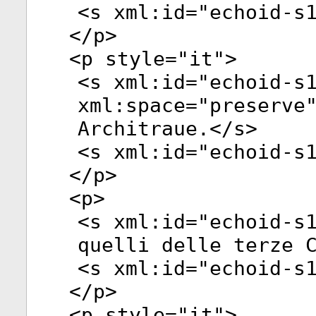
<
s
xml:id
="
echoid-s
</
p
>
<
p
style
="
it
">
<
s
xml:id
="
echoid-s
xml:space
="
preserve
Architraue.</
s
>
<
s
xml:id
="
echoid-s
</
p
>
<
p
>
<
s
xml:id
="
echoid-s
quelli delle terze 
<
s
xml:id
="
echoid-s
</
p
>
<
p
style
="
it
">