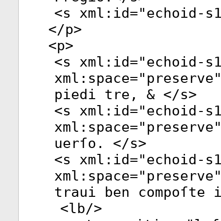
<
s
xml:id
="
echoid-s
</
p
>
<
p
>
<
s
xml:id
="
echoid-s
xml:space
="
preserve
piedi tre, & </
s
>
<
s
xml:id
="
echoid-s
xml:space
="
preserve
uerſo. </
s
>
<
s
xml:id
="
echoid-s
xml:space
="
preserve
traui ben compoſte 
<
lb
/>