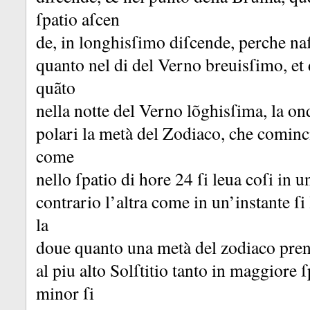
ſpatio aſcen
de, in longhisſimo diſcende, perche naſ
quanto nel di del Verno breuisſimo, et 
quãto
nella notte del Verno lõghisſima, la onde
polari la metà del Zodiaco, che cominci
come
nello ſpatio di hore 24 ſi leua coſi in 
contrario l’altra come in un’instante ſi 
la
doue quanto una metà del zodiaco prend
al piu alto Solſtitio tanto in maggiore
minor ſi