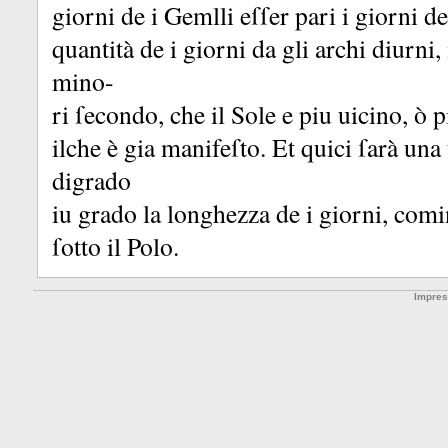
giorni de i Gemlli eſſer pari i giorni d
quantità de i giorni da gli archi diurni,
mino-
ri ſecondo, che il Sole e piu uicino, ò 
ilche è gia manifeſto.
Et quici ſarà una
digrado
iu grado la longhezza de i giorni, comi
ſotto il Polo.
Impre