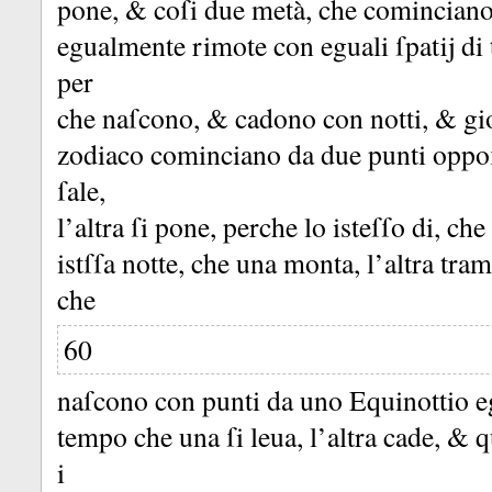
pone, &
coſi due metà, che cominciano
egualmente rimote con eguali ſpatĳ d
per
che naſcono, &
cadono con notti, &
gi
zodiaco cominciano da due punti oppoſ
ſale,
l’altra ſi pone, perche lo isteſſo di, ch
istſſa notte, che una monta, l’altra tr
che
60
naſcono con punti da uno Equinottio eg
tempo che una ſi leua, l’altra cade, &
q
i