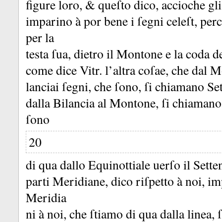
figure loro, &
queſto dico, accioche gli 
imparino à por bene i ſegni celeſt, per
per la
testa ſua, dietro il Montone e la coda 
come dice Vitr.
l’altra coſae, che dal 
lanciai ſegni, che ſono, ſi chiamano Se
dalla Bilancia al Montone, ſi chiamano
ſono
20
di qua dallo Equinottiale uerſo il Setten
parti Meridiane, dico riſpetto à noi, i
Meridia
ni à noi, che ſtiamo di qua dalla linea,