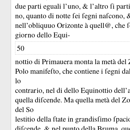
due parti eguali l’uno, &
l’altro ſi par
no, quanto di notte ſei ſegni naſcono,
nell’obliquuo Orizonte à quell@, che ſo
giorno dello Equi-
50
nottio di Primauera monta la metà del 
Polo manifeſto, che contiene i ſegni d
lo
contrario, nel di dello Equinottio dell
quella diſcende.
Ma quella metà del Zo
del So
lestitio della ſtate in grandisſimo ſpa
diſcende, &
nel punto della Bruma, que