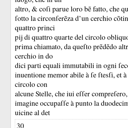
altro, &
coſi parue loro bẽ fatto, che q
ſotto la circonſerẽza d’un cerchio cõ
quattro princi
pĳ di quattro quarte del circolo obliq
prima chiamato, da queſto prẽdẽdo altr
cerchio in do
dici parti equali immutabili in ogni ſec
inuentione memor abile à ſe ſtesſi, et à
circolo con
alcune Stelle, che iui eſſer compreſero
imagine occupaſſe à punto la duodecim
uicine al det
30