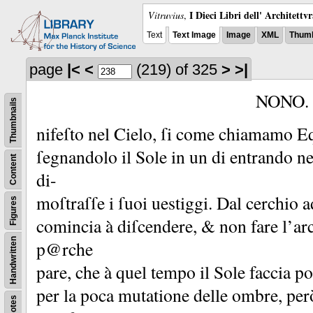
I Dieci Libri dell' Architettv
Vitruvius
,
Text
Text Image
Image
XML
Thumb
page
|<
<
(219)
of 325
>
>|
NONO.
Thumbnails
nifeſto nel Cielo, ſi come chiamamo Eq
ſegnandolo il Sole in un di entrando ne
Content
di-
moſtraſſe i ſuoi uestiggi.
Dal cerchio a
Figures
comincia à diſcendere, &
non fare l’a
Handwritten
p@rche
pare, che à quel tempo il Sole faccia 
per la poca mutatione delle ombre, per
Notes