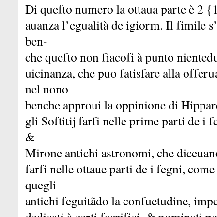
Di queſto numero la ottaua parte è 2 {
auanza l’egualità de igiorm.
Il ſimile s
ben-
che queſto non ſiacoſi à punto niented
uicinanza, che puo ſatisfare alla oſſeru
nel nono
benche approui la oppinione di Hippar
gli Soſtitĳ farſi nelle prime parti de i
&
Mirone antichi astronomi, che diceuan
ſarſi nelle ottaue parti de i ſegni, come
quegli
antichi ſeguitãdo la conſuetudine, imp
dedicati à certi ſacriſici, &
nominati pe