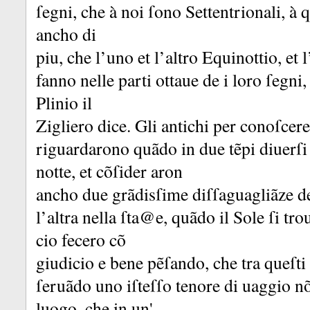
ſegni, che à noi ſono Settentrionali, à
ancho di
piu, che l’uno et l’altro Equinottio, et l’
fanno nelle parti ottaue de i loro ſegni
Plinio il
Zigliero dice.
Gli antichi per conoſcere
riguardarono quãdo in due tẽpi diuerſi i
notte, et cõſider aron
ancho due grãdisſime diſſaguagliãze de 
l’altra nella ſta@e, quãdo il Sole ſi tro
cio fecero cõ
giudicio e bene pẽſando, che tra queſti
ſeruãdo uno iſteſſo tenore di uaggio n
luogo, che in un'