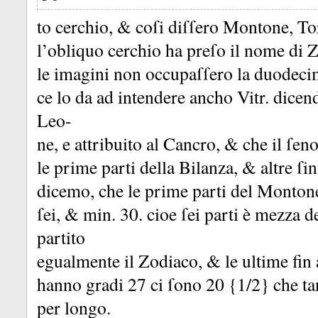
to cerchio, &
coſi diſſero Montone, T
l’obliquo cerchio ha preſo il nome di
le imagini non occupaſſero la duodeci
ce lo da ad intendere ancho Vitr.
dicend
Leo-
ne, e attribuito al Cancro, &
che il ſen
le prime parti della Bilanza, &
altre ſi
dicemo, che le prime parti del Montone
ſei, &
min.
30.
cioe ſei parti è mezza de
partito
egualmente il Zodiaco, &
le ultime fi
hanno gradi 27 ci ſono 20 {1/2} che ta
per longo.