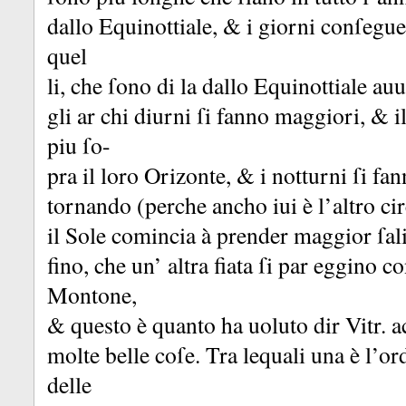
dallo Equinottiale, &
i giorni conſegu
quel
li, che ſono di la dallo Equinottiale au
gli ar chi diurni ſi fanno maggiori, &
i
piu ſo-
pra il loro Orizonte, &
i notturni ſi fa
tornando (perche ancho iui è l’altro ci
il Sole comincia à prender maggior ſali
fino, che un’ altra fiata ſi par eggino c
Montone,
&
questo è quanto ha uoluto dir Vitr.
a
molte belle coſe.
Tra lequali una è l’or
delle