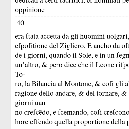
oppinione
40
era ſtata accetta da gli huomini uolgari,
eſpoſitione del Zigliero.
E ancho da oſſ
de i giorni, quando il Sole, e in un ſeg
un’altro, &
pero dice che il Leone riſp
To-
ro, la Bilancia al Montone, &
coſi gli a
ragione dello andare, &
del tornare, &
giorni uan
no creſcẽdo, e ſcemando, coſi creſcon
hore eſſendo quella proportione della pa