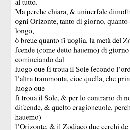
al tutto.
Ma perche chiara, &
uniuerſale dimoſtr
ogni Orizonte, tanto di giorno, quanto d
longo,
ò breue quanto ſi uoglia, la metà del Z
ſcende (come detto hauemo) di giorno 
cominciando dal
luogo oue ſi troua il Sole ſecondo l’ord
l’altra trammonta, cioe quella, che pri
luogo oue
ſi troua il Sole, &
per lo contrario di n
diſcende, &
queſto eragioneuole, perc
hauemo)
l’Orizonte, &
il Zodiaco due cerchi de 