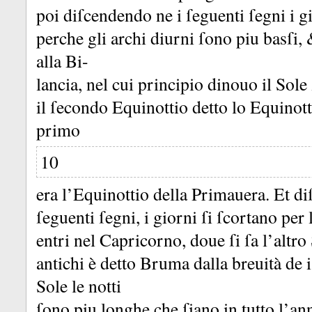
poi diſcendendo ne i ſeguenti ſegni i 
perche gli archi diurni ſono piu basſi,
alla Bi-
lancia, nel cui principio dinouo il Sole 
il ſecondo Equinottio detto lo Equinott
primo
10
era l’Equinottio della Primauera.
Et di
ſeguenti ſegni, i giorni ſi ſcortano per 
entri nel Capricorno, doue ſi ſa l’altro 
antichi è detto Bruma dalla breuità de 
Sole le notti
ſono piu longhe che ſiano in tutto l’ann