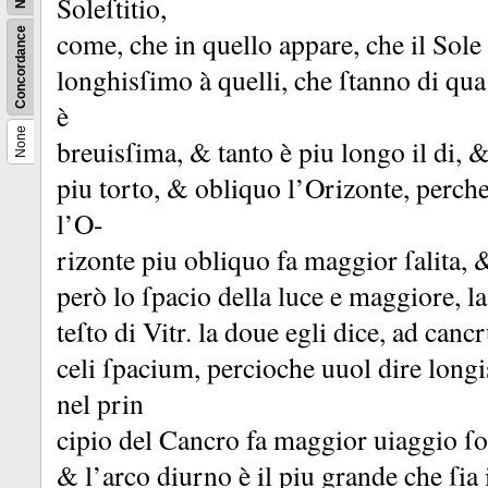
Soleſtitio,
Concordance
come, che in quello appare, che il Sole 
longhisſimo à quelli, che ſtanno di qu
è
None
breuisſima, &
tanto è piu longo il di, 
piu torto, &
obliquo l’Orizonte, perche
l’O-
rizonte piu obliquo fa maggior ſalita,
però lo ſpacio della luce e maggiore, la
teſto di Vitr.
la doue egli dice, ad can
celi ſpacium, percioche uuol dire lon
nel prin
cipio del Cancro fa maggior uiaggio ſop
&
l’arco diurno è il piu grande che ſia 