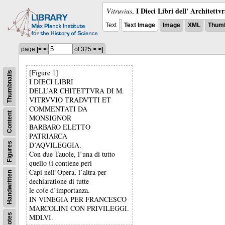
I Dieci Libri dell' Architettv
Vitruvius
,
Text
Text Image
Image
XML
Thumb
page
|<
<
of 325
>
>|
[Figure 1]
Thumbnails
I DIECI LIBRI
DELL’AR CHITETTVRA DI M.
VITRVVIO TRADVTTI ET
COMMENTATI DA
Content
MONSIGNOR
BARBARO ELETTO
PATRIARCA
D’AQVILEGGIA.
Figures
Con due Tauole, l’una di tutto
quello ſi contiene peri
Capi nell’Opera, l’altra per
Handwritten
dechiaratione di tutte
le coſe d’importanza.
IN VINEGIA PER FRANCESCO
MARCOLINI CON PRIVILEGGI.
Notes
MDLVI.