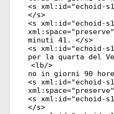
<
s
xml:id
="
echoid-s
</
s
>
<
s
xml:id
="
echoid-s
xml:space
="
preserve
minuti 41. </
s
>
<
s
xml:id
="
echoid-s
per la quarta del V
<
lb
/>
no in giorni 90 hor
<
s
xml:id
="
echoid-s
xml:space
="
preserve
<
s
xml:id
="
echoid-s
</
s
>