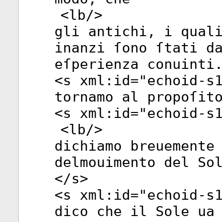
<
lb
/>
gli antichi, i qual
inanzi ſono ſtati d
eſperienza conuinti
<
s
xml:id
="
echoid-s
tornamo al propoſit
<
s
xml:id
="
echoid-s
<
lb
/>
dichiamo breuemente
delmouimento del So
</
s
>
<
s
xml:id
="
echoid-s
dico che il Sole ua