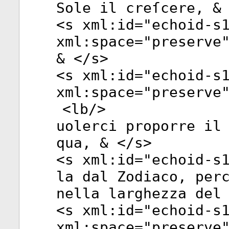
Sole il creſcere, &
<
s
xml:id
="
echoid-s
xml:space
="
preserve
& </
s
>
<
s
xml:id
="
echoid-s
xml:space
="
preserve
<
lb
/>
uolerci proporre il
qua, & </
s
>
<
s
xml:id
="
echoid-s
la dal Zodiaco, per
nella larghezza del
<
s
xml:id
="
echoid-s
xml:space
="
preserve