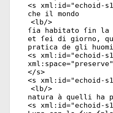
<
s
xml:id
="
echoid-s
che il mondo
<
lb
/>
ſia habitato ſin la
et ſei di giorno, q
pratica de gli huom
<
s
xml:id
="
echoid-s
xml:space
="
preserve
</
s
>
<
s
xml:id
="
echoid-s
<
lb
/>
natura à quelli ha 
<
s
xml:id
="
echoid-s