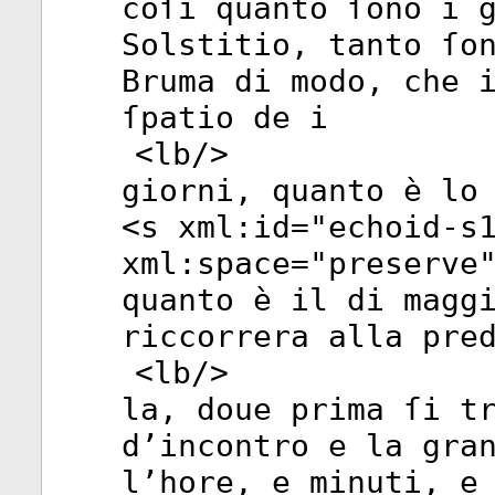
coſi quanto ſono i 
Solstitio, tanto ſo
Bruma di modo, che 
ſpatio de i
<
lb
/>
giorni, quanto è lo
<
s
xml:id
="
echoid-s
xml:space
="
preserve
quanto è il di magg
riccorrera alla pre
<
lb
/>
la, doue prima ſi t
d’incontro e la gra
l’hore, e minuti, e