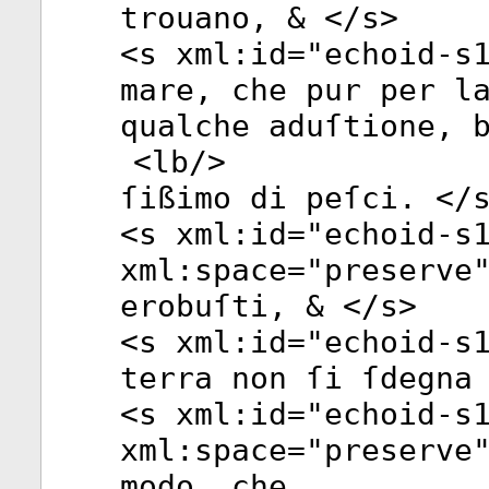
trouano, & </
s
>
<
s
xml:id
="
echoid-s
mare, che pur per l
qualche aduſtione, 
<
lb
/>
ſißimo di peſci. </
<
s
xml:id
="
echoid-s
xml:space
="
preserve
erobuſti, & </
s
>
<
s
xml:id
="
echoid-s
terra non ſi ſdegna
<
s
xml:id
="
echoid-s
xml:space
="
preserve
modo, che