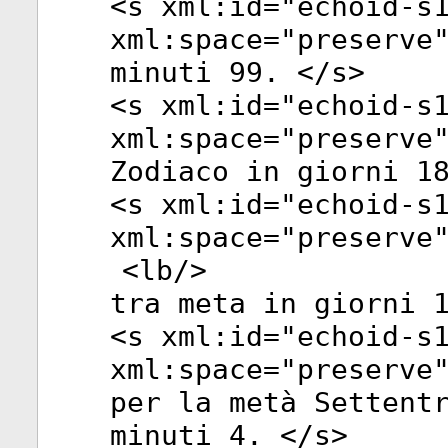
<
s
xml:id
="
echoid-s
xml:space
="
preserve
minuti 99. </
s
>
<
s
xml:id
="
echoid-s
xml:space
="
preserve
Zodiaco in giorni 1
<
s
xml:id
="
echoid-s
xml:space
="
preserve
<
lb
/>
tra meta in giorni 
<
s
xml:id
="
echoid-s
xml:space
="
preserve
per la metà Settent
minuti 4. </
s
>