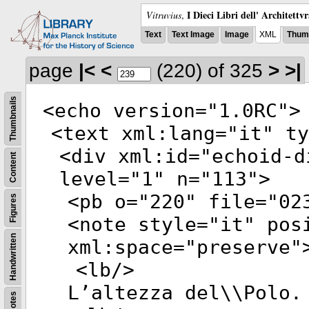
I Dieci Libri dell' Architettv
Vitruvius
,
Text
Text Image
Image
XML
Thumb
page
|<
<
(220)
of 325
>
>|
Thumbnails
<
echo
version
="
1.0RC
">
<
text
xml:lang
="
it
"
ty
<
div
xml:id
="
echoid-d
Content
level
="
1
"
n
="
113
">
<
pb
o
="
220
"
file
="
02
Figures
<
note
style
="
it
"
posi
Handwritten
xml:space
="
preserve
"
<
lb
/>
L’altezza del\\Polo.
Notes