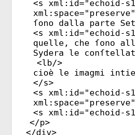
<
s
xml:id
="
echoid-s
xml:space
="
preserve
ſono dalla parte Se
<
s
xml:id
="
echoid-s
quelle, che ſono al
Sydera le conſtella
<
lb
/>
cioè le imagmi inti
</
s
>
<
s
xml:id
="
echoid-s
xml:space
="
preserve
<
s
xml:id
="
echoid-s
</
p
>
</
div
>