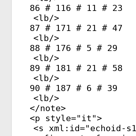
86 # 116 # 11 # 23
<
lb
/>
87 # 171 # 21 # 47
<
lb
/>
88 # 176 # 5 # 29
<
lb
/>
89 # 181 # 21 # 58
<
lb
/>
90 # 187 # 6 # 39
<
lb
/>
</
note
>
<
p
style
="
it
">
<
s
xml:id
="
echoid-s