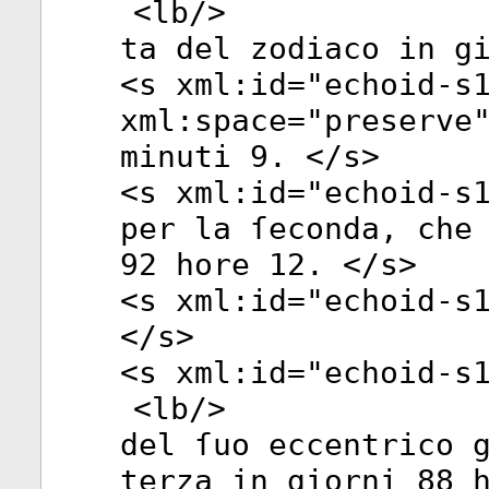
<
lb
/>
ta del zodiaco in g
<
s
xml:id
="
echoid-s
xml:space
="
preserve
minuti 9. </
s
>
<
s
xml:id
="
echoid-s
per la ſeconda, che
92 hore 12. </
s
>
<
s
xml:id
="
echoid-s
</
s
>
<
s
xml:id
="
echoid-s
<
lb
/>
del ſuo eccentrico 
terza in giorni 88 