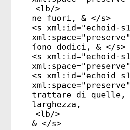
<
lb
/>
ne fuori, & </
s
>
<
s
xml:id
="
echoid-s
xml:space
="
preserve
ſono dodici, & </
s
>
<
s
xml:id
="
echoid-s
xml:space
="
preserve
<
s
xml:id
="
echoid-s
xml:space
="
preserve
trattare di quelle,
larghezza,
<
lb
/>
& </
s
>