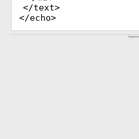
</
text
>
</
echo
>
Impre