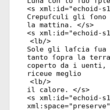
Luna con lo ſuo ſpl
<
s
xml:id
="
echoid-s
Crepuſculi gli ſono
la mattina. </
s
>
<
s
xml:id
="
echoid-s
<
lb
/>
Sole gli laſcia ſua
tanto ſopra la terr
coperto da i uenti,
riceue meglio
<
lb
/>
il calore. </
s
>
<
s
xml:id
="
echoid-s
xml:space
="
preserve