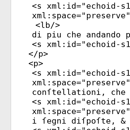
<
s
xml:id
="
echoid-s
xml:space
="
preserve
<
lb
/>
di piu che andando 
<
s
xml:id
="
echoid-s
</
p
>
<
p
>
<
s
xml:id
="
echoid-s
xml:space
="
preserve
conſtellationi, che
<
s
xml:id
="
echoid-s
xml:space
="
preserve
i ſegni diſpoſte, &