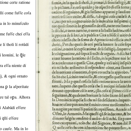
tíone certe ratíone
llí come fuſſe coſa
a ín lo mínuſculo
me fuſſe cheí eſſa
de lí tholí lí rotũdí
 leoníní, le ꝗ̃le
ra eſſa níente dí
gíj, &
ogní ornato
na ꝑ la aſperítate
are tal oꝑa.
Alhora
í Alabãdí eſſere
q̃llí eſſere
no cauſe.
Ma ín lo