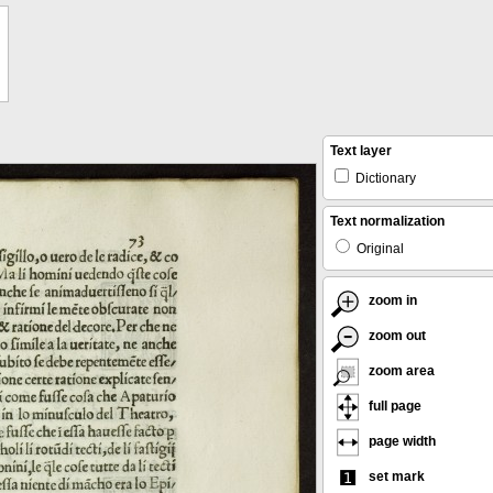
Text layer
Dictionary
Text normalization
Original
zoom in
zoom out
zoom area
full page
page width
set mark