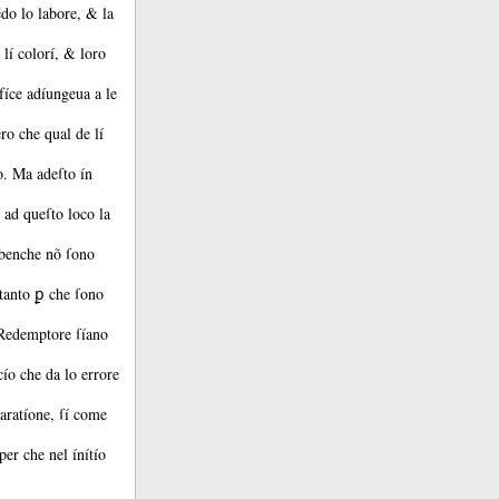
ẽdo lo labore, &
la
õ lí colorí, &
loro
ífíce adíungeua a le
ro che qual de lí
o.
Ma adeſto ín
ad queſto loco la
benche nõ ſono
tanto ꝑ che ſono
Redemptore ſíano
ío che da lo errore
aratíone, ſí come
er che nel ínítío