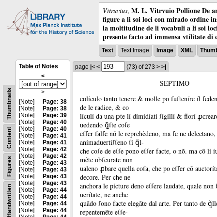
M. L. Vitrvuio Pollione De ar
Vitruvius
,
figure a li soi loci con mirado ordine i
la moltitudine de li vocabuli a li soi l
presente facto ad immensa vtilitate di 
Text
Text Image
Image
XML
Thumb
Table of Notes
page
|<
<
(73)
of 273
>
>|
<
SEPTIMO
Thumbnails
>
colículo tanto tenere &
molle po ſuſteníre íl ſeden
[Note]
Page: 38
de le radice, &
co
[Note]
Page: 38
lículí da una ꝑte lí dímídíatí ſígíllí &
florí ꝓcrea
[Note]
Page: 39
[Note]
Page: 40
uedendo ꝗ̃ſte coſe
[Note]
Page: 40
Content
eſſer falſe nõ le reprehẽdeno, ma ſe ne delectano,
[Note]
Page: 41
anímaduertíſſeno ſí ꝗ̃l-
[Note]
Page: 41
[Note]
Page: 42
che coſe de eſſe pono eſſer facte, o nõ.
ma cõ lí í
[Note]
Page: 42
mẽte obſcurate non
Figures
[Note]
Page: 43
ualeno ꝓbare quella coſa, che po eſſer cõ auctorí
[Note]
Page: 43
decore.
Per che ne
[Note]
Page: 43
[Note]
Page: 43
anchora le pícture deno eſſere laudate, quale non 
Handwritten
[Note]
Page: 44
uerítate, ne anche
[Note]
Page: 44
quãdo ſono facte elegãte dal arte.
Per tanto de ꝗ̃l
[Note]
Page: 44
[Note]
Page: 44
repentemẽte eſſe-