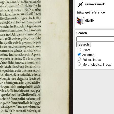
remove mark
get reference
digilib
Search
Exact
All forms
Fulltext index
Morphological index