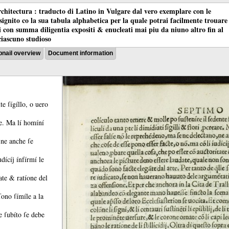
chitectura : traducto di Latino in Vulgare dal vero exemplare con le
nsignito co la sua tabula alphabetica per la quale potrai facilmente trouare
oci con summa diligentia expositi & enucleati mai piu da niuno altro fin al
ciascuno studioso
nail overview
Document information
te ſígíllo, o uero
re.
Ma lí homíní
 ne anche ſe
udícíj ínfírmí le
tate &
ratíone del
ſono ſímíle a la
le ſubíto ſe debe