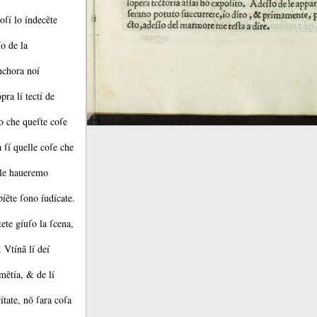
oſí lo índecẽte
ío de la
nchora noí
pra lí tectí de
 che queſte coſe
ſí quelle coſe che
í le haueremo
píẽte ſono íudícate.
ete gíuſo la ſcena,
o.
Vtínã lí deí
amẽtía, &
de lí
ítate, nõ ſara coſa