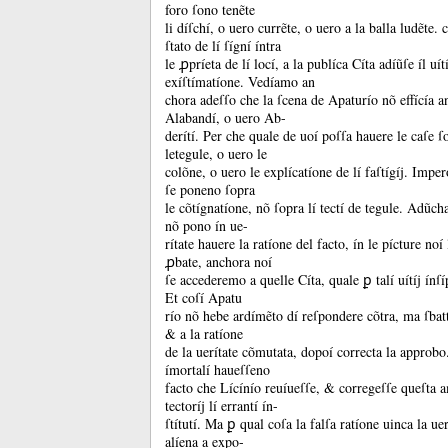
foro ſono tenẽte
li díſchí, o uero currẽte, o uero a la balla ludẽte.
c
ſtato de lí ſígní íntra
le ꝓpríeta de lí locí, a la publíca Cíta adíũſe íl uít
exíſtímatíone.
Vedíamo an
chora adeſſo che la ſcena de Apaturío nõ effícía a
Alabandí, o uero Ab-
derítí.
Per che quale de uoí poſſa hauere le caſe ſo
letegule, o uero le
colõne, o uero le explícatíone de lí faſtígíj.
Impero
ſe poneno ſopra
le cõtígnatíone, nõ ſopra lí tectí de tegule.
Adũcha 
nõ pono ín ue-
rítate hauere la ratíone del facto, ín le pícture no
ꝓbate, anchora noí
ſe accederemo a quelle Cíta, quale ꝑ talí uítíj ínſí
Et coſí Apatu
río nõ hebe ardímẽto dí reſpondere cõtra, ma ſbatt
&
a la ratíone
de la uerítate cõmutata, dopoí correcta la approb
ímortalí haueſſeno
facto che Lícínío reuíueſſe, &
corregeſſe queſta 
tectoríj lí errantí ín-
ſtítutí.
Ma ꝑ qual coſa la falſa ratíone uinca la uer
alíena a expo-