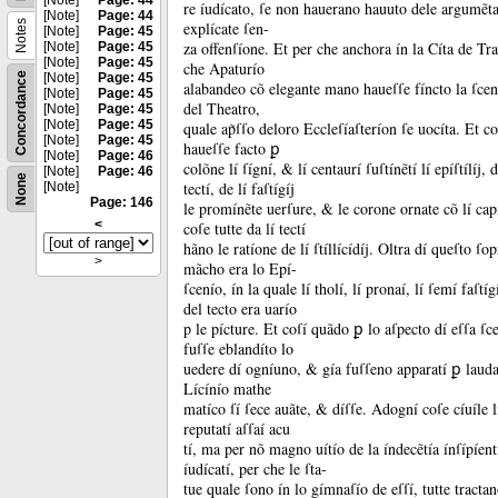
[Note]
Page: 44
re íudícato, ſe non hauerano hauuto dele argumẽta
[Note]
Page: 44
Notes
explícate ſen-
[Note]
Page: 45
za offenſíone.
Et per che anchora ín la Cíta de Tra
[Note]
Page: 45
[Note]
Page: 45
che Apaturío
Concordance
[Note]
Page: 45
alabandeo cõ elegante mano haueſſe fíncto la ſcen
[Note]
Page: 45
del Theatro,
[Note]
Page: 45
[Note]
Page: 45
quale ap̃ſſo deloro Eccleſíaſteríon ſe uocíta.
Et co
[Note]
Page: 45
haueſſe facto ꝑ
[Note]
Page: 46
colõne lí ſígní, &
lí centaurí ſuſtínẽtí lí epíſtílíj, 
[Note]
Page: 46
None
tectí, de lí faſtígíj
[Note]
Page: 146
le promínẽte uerſure, &
le corone ornate cõ lí capí
<
coſe tutte da lí tectí
hãno le ratíone de lí ſtíllícídíj.
Oltra dí queſto ſop
>
mãcho era lo Epí-
ſcenío, ín la quale lí tholí, lí pronaí, lí ſemí faſtí
del tecto era uarío
p le pícture.
Et coſí quãdo ꝑ lo aſpecto dí eſſa ſce
fuſſe eblandíto lo
uedere dí ogníuno, &
gía fuſſeno apparatí ꝑ laud
Lícínío mathe
matíco ſí ſece auãte, &
díſſe.
Adogní coſe cíuíle l
reputatí aſſaí acu
tí, ma per nõ magno uítío de la índecẽtía ínſípíentí 
íudícatí, per che le ſta-
tue quale ſono ín lo gímnaſío de eſſí, tutte tracta