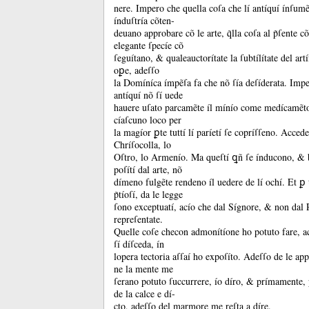
nere.
Impero che quella coſa che lí antíquí ínſum
índuſtría cõten-
deuano approbare cõ le arte, q̃lla coſa al p̃ſente c
elegante ſpecíe cõ
ſeguítano, &
qualeauctorítate la ſubtílítate del art
oꝑe, adeſſo
la Domíníca ímpẽſa fa che nõ ſía deſíderata.
Impe
antíquí nõ ſí uede
hauere uſato parcamẽte íl mínío come medícamẽt
cíaſcuno loco per
la magíor ꝑte tuttí lí paríetí ſe copríſſeno.
Accede 
Chríſocolla, lo
Oſtro, lo Armenío.
Ma queſtí ꝗñ ſe índucono, &
poſítí dal arte, nõ
dímeno fulgẽte rendeno íl uedere de lí ochí.
Et ꝑ 
p̃tíoſí, da le legge
ſono exceptuatí, acío che dal Sígnore, &
non dal 
repreſentate.
Quelle coſe checon admonítíone ho potuto fare, ac
ſí díſceda, ín
lopera tectoria aſſaí ho expoſíto.
Adeſſo de le app
ne la mente me
ſerano potuto ſuccurrere, ío díro, &
prímamente, p
de la calce e dí-
cto, adeſſo del marmore me reſta a díre.