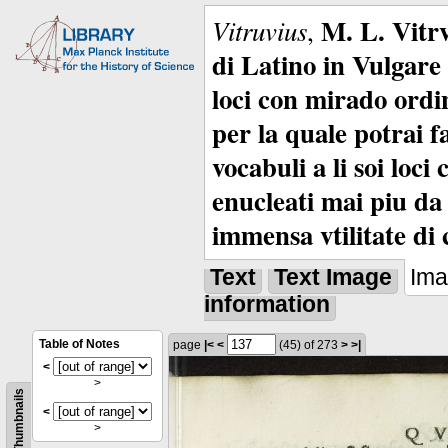
M. L. Vitrv
Vitruvius
,
di Latino in Vulgare 
loci con mirado ordin
per la quale potrai f
vocabuli a li soi loc
enucleati mai piu da 
immensa vtilitate di 
Text
Text Image
Im
information
Table of Notes
page
|<
<
(45)
of 273
>
>|
<
>
Thumbnails
<
>