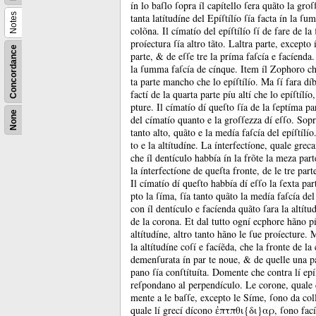
ín lo baſlo ſopra íl capítello ſera quãto la gr
Notes
tanta latítudíne del Epíſtílío ſía facta ín la ſ
colõna.
Il címatío del epíſtílío ſí de fare de la
proíectura ſía altro tãto.
Laltra parte, excepto 
Concordance
parte, &
de eſſe tre la príma faſcía e facíenda
la ſumma faſcía de cínque.
Item íl Zophoro che
ta parte mancho che lo epíſtílío.
Ma ſí fara díb
factí de la quarta parte píu altí che lo epíſtílío
pture.
Il címatío dí queſto ſía de la ſeptíma pa
None
del címatío quanto e la groſſezza dí eſſo.
Sopr
tanto alto, quãto e la medía faſcía del epíſtílío
to e la altítudíne.
La ínterfectíone, quale grec
che íl dentículo habbía ín la frõte la meza part
la ínterfectíone de queſta fronte, de le tre part
Il címatío dí queſto habbía dí eſſo la ſexta par
pto la ſíma, ſía tanto quãto la medía faſcía del
con íl dentículo e facíenda quãto ſara la altí
de la corona.
Et dal tutto ogní ecphore hãno pí
altítudíne, altro tanto hãno le ſue proíecture.
M
la altítudíne coſí e facíẽda, che la fronte de la
demenſurata ín par te noue, &
de quelle una p
pano ſía conſtítuíta.
Domente che contra lí epí
reſpondano al perpendículo.
Le corone, quale 
mente a le baſſe, excepto le Síme, ſono da col
quale lí grecí dícono ἐπτπθι{δι}αρ, ſono facíe