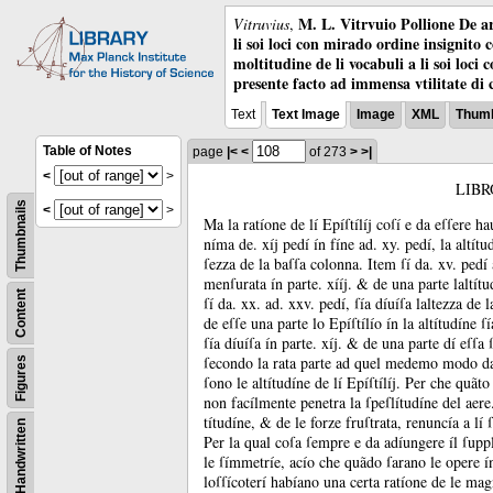
M. L. Vitrvuio Pollione De ar
Vitruvius
,
li soi loci con mirado ordine insignito 
moltitudine de li vocabuli a li soi loci
presente facto ad immensa vtilitate di 
Text
Text Image
Image
XML
Thumb
Table of Notes
page
|<
<
of 273
>
>|
<
>
LIBR
Thumbnails
<
>
Ma la ratíone de lí Epíſtílíj coſí e da eſſere h
níma de.
xíj pedí ín fíne ad.
xy.
pedí, la altít
ſezza de la baſſa colonna.
Item ſí da.
xv.
pedí
menſurata ín parte.
xííj.
&
de una parte laltítu
Content
ſí da.
xx.
ad.
xxv.
pedí, ſía díuíſa laltezza de
de eſſe una parte lo Epíſtílío ín la altítudíne ſ
ſía díuíſa ín parte.
xíj.
&
de una parte dí eſſa ſ
ſecondo la rata parte ad quel medemo modo dal
Figures
ſono le altítudíne de lí Epíſtílíj.
Per che quãto 
non facílmente penetra la ſpeſlítudíne del aer
títudíne, &
de le forze fruſtrata, renuncía a lí 
Handwritten
Per la qual coſa ſempre e da adíungere íl ſupp
le ſímmetríe, acío che quãdo ſarano le opere ín 
loſſícoterí habíano una certa ratíone de le magn