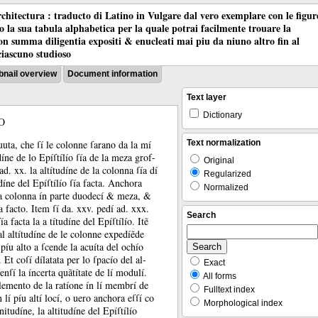
chitectura : traducto di Latino in Vulgare dal vero exemplare con le figur
co la sua tabula alphabetica per la quale potrai facilmente trouare la
 con summa diligentia expositi & enucleati mai piu da niuno altro fin al
ciascuno studioso
nail overview
Document information
Text layer
Dictionary
O
auuta, che ſí le colonne ſarano da la mí
Text normalization
udíne de lo Epíſtílío ſía de la meza grof-
Original
 ad.
xx.
la altítudíne de la colonna ſía dí
Regularized
díne del Epíſtílío ſía facta.
Anchora
Normalized
 la colonna ín parte duodecí &
meza, &
ía facto.
Item ſí da.
xxv.
pedí ad.
xxx.
Search
ía facta la a títudíne del Epíſtílío.
Itẽ
 altítudíne de le colonne expedíẽde
píu alto a ſcende la acuíta del ochío
e.
Et coſí dílatata per lo ſpacío del al-
Exact
ſenſí la íncerta quãtítate de lí modulí.
All forms
lemento de la ratíone ín lí membrí de
Fulltext index
lí píu altí locí, o uero anchora eſſí co
Morphological index
itudíne, la altitudíne del Epíſtílío