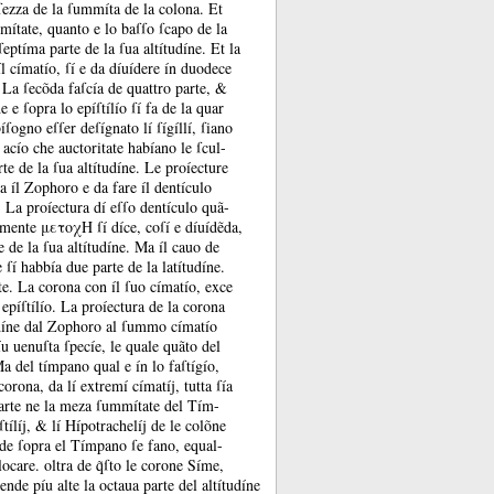
oſſezza de la ſummíta de la colona.
Et
ummítate, quanto e lo baſſo ſcapo de la
 ſeptíma parte de la ſua altítudíne.
Et la
íl címatío, ſí e da díuídere ín duodece
.
La ſecõda faſcía de quattro parte, &
 e ſopra lo epíſtílío ſí fa de la quar
íſogno eſſer deſígnato lí ſígíllí, ſiano
, acío che auctoritate habíano le ſcul-
rte de la ſua altítudíne.
Le proíecture
a íl Zophoro e da fare íl dentículo
.
La proíectura dí eſſo dentículo quã-
amente μετοχΗ ſí díce, coſí e díuídẽda,
e de la ſua altítudíne.
Ma íl cauo de
e ſí habbía due parte de la latítudíne.
te.
La corona con íl ſuo címatío, exce
 epíſtílío.
La proíectura de la corona
tudíne dal Zophoro al ſummo címatío
u uenuſta ſpecíe, le quale quãto del
a del tímpano qual e ín lo faſtígío,
 corona, da lí extremí címatíj, tutta ſía
arte ne la meza ſummítate del Tím-
ſtílíj, &
lí Hípotrachelíj de le colõne
de ſopra el Tímpano ſe fano, equal-
locare.
oltra de q̃ſto le corone Síme,
nde píu alte la octaua parte del altítudíne