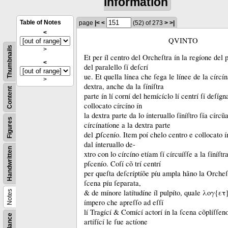
information
Table of Notes
page
|<
<
(52)
of 273
>
>|
<
QVINTO
Thumbnails
>
Et per íl centro del Orcheſtra ín la regíone del 
<
del paralello ſí deſcrí
ue.
Et quella línea che ſega le línee de la círcín
>
dextra, anche da la ſíníſtra
Content
parte ín lí corní del hemícíclo lí centrí ſí deſíg
collocato círcíno ín
la dextra parte da lo ínteruallo ſíníſtro ſía círcũ
Figures
círcínatíone a la dextra parte
del ꝓſcenío.
Item poí chelo centro e collocato ín
dal ínteruallo de-
Handwritten
xtro con lo círcíno etíam ſí círcuíſſe a la ſíníſtr
pſcenío.
Coſí cõ trí centrí
per queſta deſcríptíõe píu ampla hãno la Orcheſ
ſcena píu ſeparata,
&
de mínore latítudíne íl pulpíto, quale λογ{ετ
Notes
ímpero che apreſſo ad eſſí
lí Tragící &
Comící actorí ín la ſcena cõplíſſen
artífící le ſue actíone