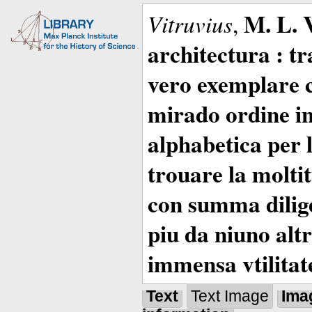
M. L. 
Vitruvius
,
architectura : t
vero exemplare co
mirado ordine in
alphabetica per 
trouare la moltitu
con summa dilige
piu da niuno altr
immensa vtilitat
Text
Text Image
Ima