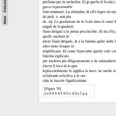
Concordance
preſtano per la orcheſtra.
Et ꝑ queſto lí ſceníc
greco ſeparatamẽte
ſono nomínatí.
La altítudíne dí eſſo logeo nõ m
de pedí.
x.
non píu
None
de.
xíj.
Le gradatíone de le ſcale íntra lí cuneí
angulí de lí quadratí
ſíano dírígatí a la príma precínctíõe.
Et da eſſa 
quelle anchora le
meze ſíano dirígate, &
a la ſumma quãte uolte 
altro tanto ſempre ſe
amplífícano.
Et come ſíano tutte queſte coſe 
ſolertía explícate,
pur anchora píu dílígentemente e da anímaduertí
electo íl loco ín lo qua-
lepíaceuolmente ſe applíca la uoce, ne anche r
reſalíendo reſeríſca a le ore-
chíe le íncerte ſígnífícatíone.
[Figure 76]
a a b b b b b b b c d d e f g g