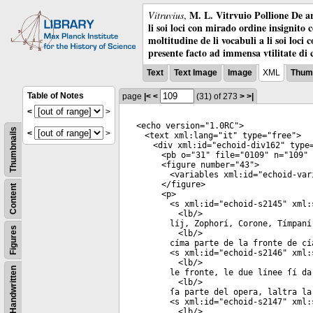
M. L. Vitrvuio Pollione De ar
Vitruvius
,
li soi loci con mirado ordine insignito 
moltitudine de li vocabuli a li soi loci
presente facto ad immensa vtilitate di 
Text
Text Image
Image
XML
Thumb
Table of Notes
page
|<
<
(31)
of 273
>
>|
<
>
<
echo
version
="
1.0RC
">
Thumbnails
<
>
<
text
xml:lang
="
it
"
type
="
free
">
<
div
xml:id
="
echoid-div162
"
type
<
pb
o
="
31
"
file
="
0109
"
n
="
109
"
<
figure
number
="
43
">
<
variables
xml:id
="
echoid-var
</
figure
>
Content
<
p
>
<
s
xml:id
="
echoid-s2145
"
xml:
<
lb
/>
líj, Zophorí, Corone, Tímpaní
Figures
<
lb
/>
címa parte de la fronte de cí
<
s
xml:id
="
echoid-s2146
"
xml:
<
lb
/>
Handwritten
le fronte, le due línee ſí da
<
lb
/>
ſa parte del opera, laltra la
<
s
xml:id
="
echoid-s2147
"
xml:
<
lb
/>