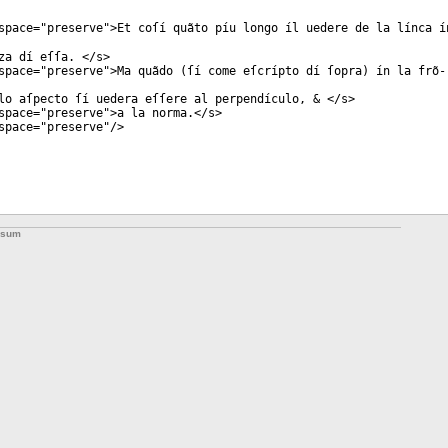
space
="
preserve
">Et coſí quãto píu longo íl uedere de la línca í
za dí eſſa. </
s
>
space
="
preserve
">Ma quãdo (ſí come eſcrípto dí ſopra) ín la frõ-
lo aſpecto ſí uedera eſſere al perpendículo, & </
s
>
space
="
preserve
">a la norma.</
s
>
space
="
preserve
"/>
ssum