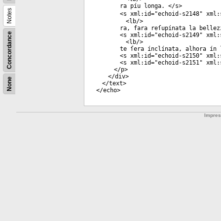
ra píu longa. </
s
>
Notes
<
s
xml:id
="
echoid-s2148
"
xml:
<
lb
/>
ra, fara reſupínata la bellez
Concordance
<
s
xml:id
="
echoid-s2149
"
xml:
<
lb
/>
te ſera ínclínata, alhora ín 
<
s
xml:id
="
echoid-s2150
"
xml:
<
s
xml:id
="
echoid-s2151
"
xml:
</
p
>
</
div
>
None
</
text
>
</
echo
>
Impre