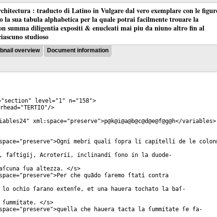
chitectura : traducto di Latino in Vulgare dal vero exemplare con le figur
co la sua tabula alphabetica per la quale potrai facilmente trouare la
 con summa diligentia expositi & enucleati mai piu da niuno altro fin al
ciascuno studioso
nail overview
Document information
="
section
"
level
="
1
"
n
="
158
">
rhead
="
TERTIO
"/>
iables24
"
xml:space
="
preserve
">p@k@i@a@b@c@d@e@f@g@h</
variables
>
space
="
preserve
">Ogní mebrí qualí ſopra lí capítellí de le colon
, faſtígíj, Acroteríí, ínclínandí ſono ín la duode-
aſcuna ſua altezza. </
s
>
space
="
preserve
">Per che quãdo ſaremo ſtatí contra
 lo ochío ſarano extenſe, et una hauera tochato la baſ-
 ſummítate. </
s
>
space
="
preserve
">quella che hauera tacta la ſummítate ſe fa-