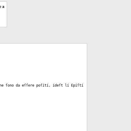
e a
ne ſono da eſſere poſítí, ídeſt lí Epíſtí