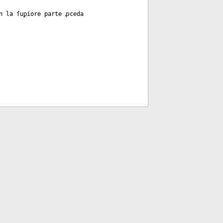
n la ſuꝑíore parte ꝓceda