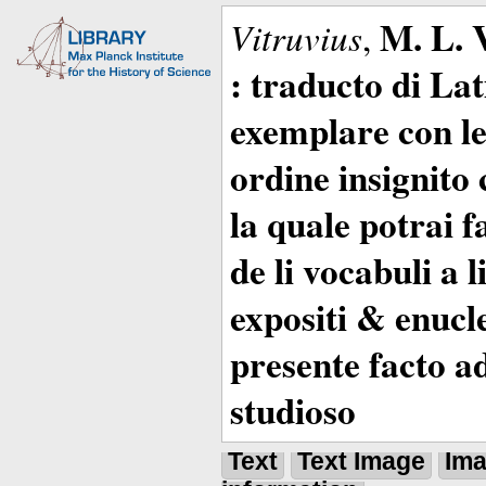
M. L. 
Vitruvius
,
: traducto di La
exemplare con le 
ordine insignito 
la quale potrai 
de li vocabuli a 
expositi & enucle
presente facto a
studioso
Text
Text Image
Im