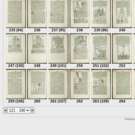
235
(94)
236
237
(95)
238
239
(96)
240
247
(100)
248
249
(101)
250
251
(102)
252
259
(106)
260
261
(107)
262
263
(108)
264
<
>
Impre