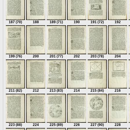
187
(70)
188
189
(71)
190
191
(72)
192
199
(76)
200
201
(77)
202
203
(78)
204
211
(82)
212
213
(83)
214
215
(84)
216
223
(88)
224
225
(89)
226
227
(90)
228