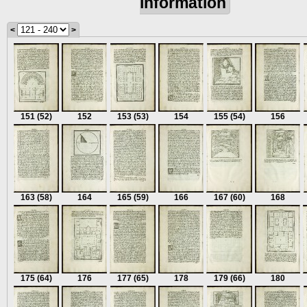
information
<
>
151
(52)
152
153
(53)
154
155
(54)
156
163
(58)
164
165
(59)
166
167
(60)
168
175
(64)
176
177
(65)
178
179
(66)
180