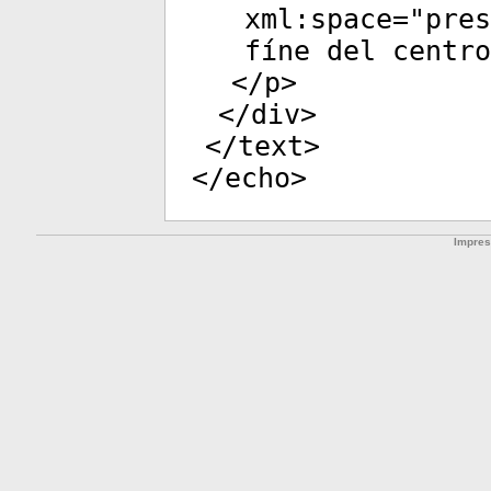
xml:space
="
pres
fíne del centro
</
p
>
</
div
>
</
text
>
</
echo
>
Impre