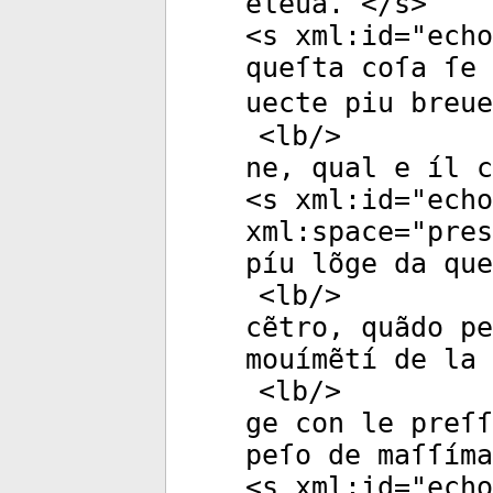
eleua. </
s
>
<
s
xml:id
="
echo
queſta coſa ſe
uecte piu breue
<
lb
/>
ne, qual e íl c
<
s
xml:id
="
echo
xml:space
="
pres
píu lõge da que
<
lb
/>
cẽtro, quãdo pe
mouímẽtí de la 
<
lb
/>
ge con le preſſ
peſo de maſſíma
<
s
xml:id
="
echo