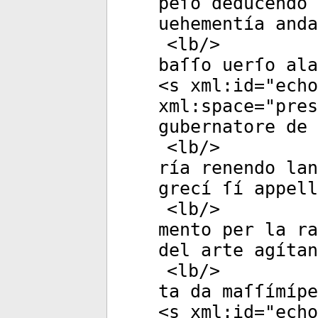
peſo deducendo 
uehementía anda
<
lb
/>
baſſo uerſo al
<
s
xml:id
="
echo
xml:space
="
pres
gubernatore de 
<
lb
/>
ría renendo lan
grecí ſí appell
<
lb
/>
mento per la ra
del arte agítan
<
lb
/>
ta da maſſímípe
<
s
xml:id
="
echo