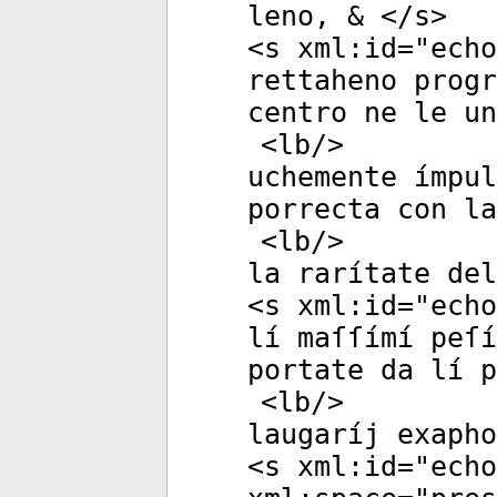
leno, & </
s
>
<
s
xml:id
="
echo
rettaheno progr
centro ne le un
<
lb
/>
uchemente ímpul
porrecta con la
<
lb
/>
la rarítate del
<
s
xml:id
="
echo
lí maſſímí peſ
portate da lí p
<
lb
/>
laugaríj exapho
<
s
xml:id
="
echo