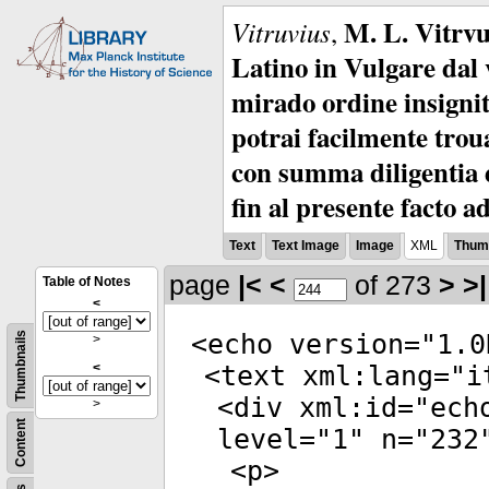
M. L. Vitrvu
Vitruvius
,
Latino in Vulgare dal v
mirado ordine insignit
potrai facilmente troua
con summa diligentia e
fin al presente facto a
Text
Text Image
Image
XML
Thumb
page
|<
<
of 273
>
>|
Table of Notes
<
<
echo
version
="
1.0
Thumbnails
>
<
<
text
xml:lang
="
i
<
div
xml:id
="
ech
>
Content
level
="
1
"
n
="
232
<
p
>