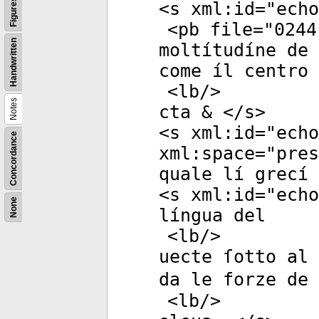
Figures
<
s
xml:id
="
echo
<
pb
file
="
0244
Handwritten
moltítudíne de 
come íl centro 
<
lb
/>
Notes
cta & </
s
>
<
s
xml:id
="
echo
Concordance
xml:space
="
pres
quale lí grecí 
<
s
xml:id
="
echo
None
língua del
<
lb
/>
uecte ſotto al 
da le forze de 
<
lb
/>