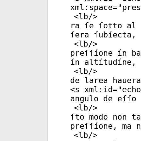
xml:space
="
pres
<
lb
/>
ra ſe ſotto al 
ſera ſubíecta, 
<
lb
/>
preſſíone ín ba
ín altítudíne, 
<
lb
/>
de larea hauera
<
s
xml:id
="
echo
angulo de eſſo 
<
lb
/>
ſto modo non ta
preſſíone, ma n
<
lb
/>