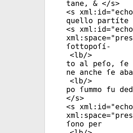
tane, & </
s
>
<
s
xml:id
="
echo
quello partíte 
<
s
xml:id
="
echo
xml:space
="
pres
ſottopoſí-
<
lb
/>
to al peſo, ſe 
ne anche ſe aba
<
lb
/>
po ſummo fu ded
</
s
>
<
s
xml:id
="
echo
xml:space
="
pres
ſono per
<
lb
/>