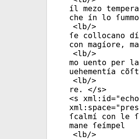
íl mezo tempera
che ín lo ſummo
<
lb
/>
ſe collocano dí
con magíore, ma
<
lb
/>
mo uento per l
uehementía cõſt
<
lb
/>
re. </
s
>
<
s
xml:id
="
echo
xml:space
="
pres
ſcalmí con le 
mane ſeímpel
<
lb
/>