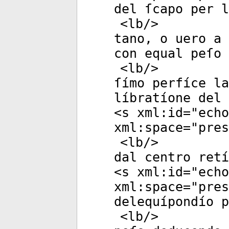
del ſcapo per l
<
lb
/>
tano, o uero a 
con equal peſo 
<
lb
/>
ſímo perfíce la
líbratíone del
<
s
xml:id
="
echo
xml:space
="
pres
<
lb
/>
dal centro ret
<
s
xml:id
="
echo
xml:space
="
pres
delequípondío p
<
lb
/>