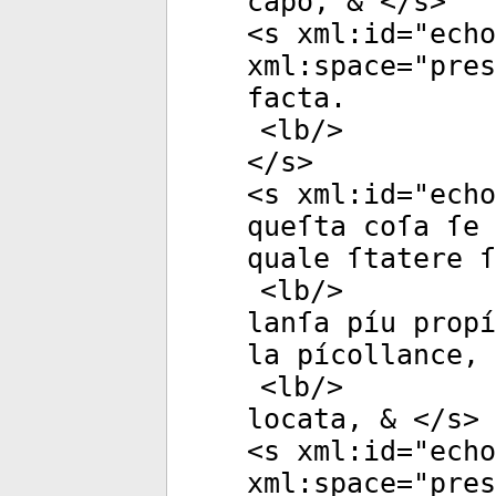
capo, & </
s
>
<
s
xml:id
="
echo
xml:space
="
pres
facta.
<
lb
/>
</
s
>
<
s
xml:id
="
echo
queſta coſa ſe
quale ſtatere ſ
<
lb
/>
lanſa píu propí
la pícollance, 
<
lb
/>
locata, & </
s
>
<
s
xml:id
="
echo
xml:space
="
pres