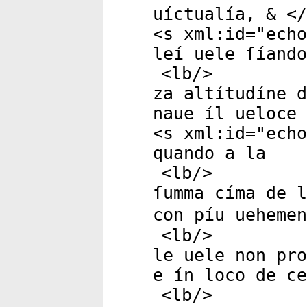
uíctualía, & </
<
s
xml:id
="
echo
leí uele ſíando
<
lb
/>
za altítudíne d
naue íl ueloce 
<
s
xml:id
="
echo
quando a la
<
lb
/>
ſumma címa de l
con píu uehemen
<
lb
/>
le uele non pro
e ín loco de ce
<
lb
/>