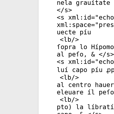
nela grauítate 
</
s
>
<
s
xml:id
="
echo
xml:space
="
pres
uecte píu
<
lb
/>
ſopra lo Hípomo
al peſo, & </
s
>
<
s
xml:id
="
echo
luí capo píu ꝓ
<
lb
/>
al centro hauer
eleuare íl peſo
<
lb
/>
pto) la líbratí