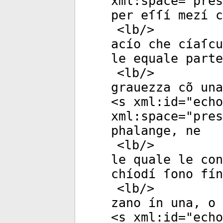
xml:space
="
pres
per eſſí mezí c
<
lb
/>
acío che cíaſcu
le equale parte
<
lb
/>
grauezza cõ una
<
s
xml:id
="
echo
xml:space
="
pres
phalange, ne
<
lb
/>
le quale le con
chíodí ſono fín
<
lb
/>
zano ín una, o 
<
s
xml:id
="
echo