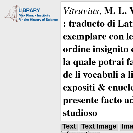
M. L. 
Vitruvius
,
: traducto di La
exemplare con le 
ordine insignito 
la quale potrai 
de li vocabuli a 
expositi & enucle
presente facto a
studioso
Text
Text Image
Im