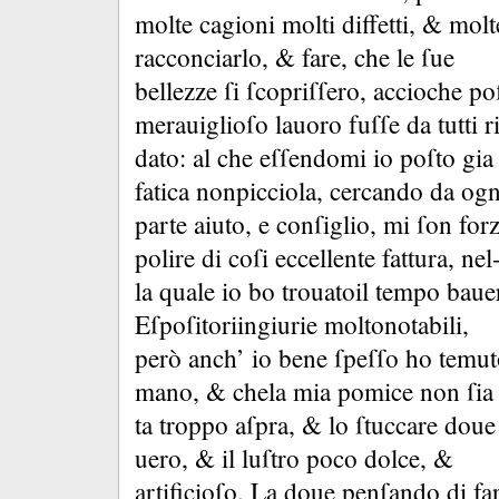
molte cagioni molti diffetti, &
molt
racconciarlo, &
fare, che le ſue
bellezze ſi ſcopriſſero, accioche p
merauiglioſo lauoro fuſſe da tutti r
dato:
al che eſſendomi io poſto gia
fatica nonpicciola, cercando da ogn
parte aiuto, e conſiglio, mi ſon for
polire di coſi eccellente fattura, nel
la quale io bo trouatoil tempo bauer
Eſpoſitoriingiurie moltonotabili,
però anch’ io bene ſpeſſo ho temut
mano, &
chela mia pomice non ſia 
ta troppo aſpra, &
lo ſtuccare doue
uero, &
il luſtro poco dolce, &
artificioſo.
La doue penſando di fa