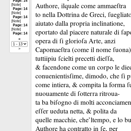
Page: 14
Authore, ilquale come ammaeſtra
[Note]
Page: 14
to nella Dottrina de Greci, ſuegliat
[Note]
Page: 14
aiutato dalla propria inclinatione,
[Note]
Page: 14
[Note]
eportato dal piacere naturale di ſap
Page: 14
opera di ſi glorioſa Arte, anzi
<
Capomaeſtra (come il nome ſuona) 
>
tuttiipiu ſcielti precetti dieſſa,
&
facendone come un corpo le di
conuenientisſime, dimodo, che ſi 
come intiera, &
compita la forma ſ
nuouamente di ſotterra ritroua-
ta ba biſogno di molti acconciame
eſſer ueduta netta, &
polita da
quelle macchie, che’ltempo, e lo bu
Authore ha contratto in ſe, per