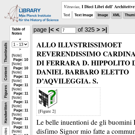
I Dieci Libri dell' Architettv
Vitruvius
,
Text
Text Image
Image
XML
Thumb
page
|<
<
of 325
>
>|
Table of
Notes
<
ALLO ILLVSTRISSIMOET
Thumbnails
>
REVERENDISSIMO CARDIN
[Note]
Page: 10
DI FERRARA D. HIPPOLITO 
[Note]
Page: 10
DANIEL BARBARO ELETTO
Content
[Note]
Page: 11
D’AQVILEGGIA. S.
[Note]
Page: 11
Figures
[Note]
Page: 11
[Note]
Page: 11
Handwritten
[Note]
Page: 11
[Figure 2]
[Note]
Page: 11
Le belle
inuentioni de gli buomini I
[Note]
Page: 11
disſimo Signor mio fatte a commune 
Notes
[Note]