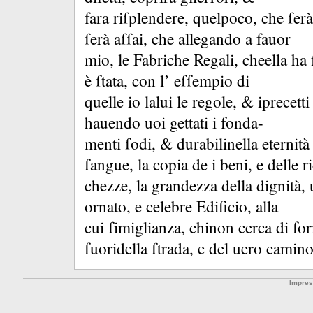
fara riſplendere, quelpoco, che ſ
ſerà aſſai, che allegando a fauor
mio, le Fabriche Regali, cheella ha f
è ſtata, con l’ eſſempio di
quelle io lalui le regole, &
iprecett
hauendo uoi gettati i fonda-
menti ſodi, &
durabilinella eternità
ſangue, la copia de i beni, e delle ri
chezze, la grandezza della dignità,
ornato, e celebre Edificio, alla
cui ſimiglianza, chinon cerca di form
fuoridella ſtrada, e del uero camino
Impre