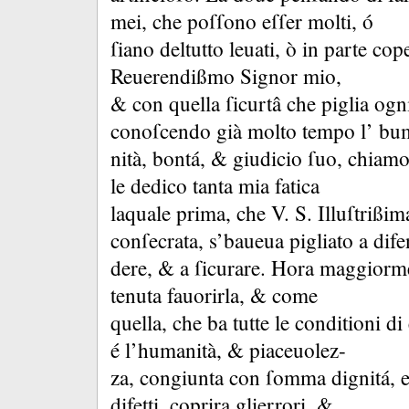
mei, che poſſono eſſer molti, ó
ſiano deltutto leuati, ò in parte cop
Reuerendißmo Signor mio,
&
con quella ſicurtâ che piglia ogn
conoſcendo già molto tempo l’ bu
nità, bontá, &
giudicio ſuo, chiamo
le dedico tanta mia fatica
laquale prima, che V.
S.
Illuſtrißim
conſecrata, s’baueua pigliato a dife
dere, &
a ſicurare.
Hora maggiormen
tenuta fauorirla, &
come
quella, che ba tutte le conditioni di 
é l’humanità, &
piaceuolez-
za, congiunta con ſomma dignitá, e
difetti, coprira glierrori, &