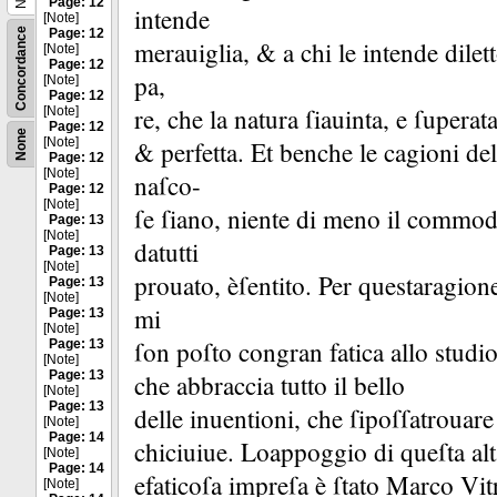
Page: 12
intende
[Note]
Concordance
Page: 12
merauiglia, &
a chi le intende dile
[Note]
Page: 12
pa,
[Note]
Page: 12
re, che la natura ſiauinta, e ſuperata
[Note]
Page: 12
None
[Note]
&
perfetta.
Et benche le cagioni del
Page: 12
[Note]
naſco-
Page: 12
[Note]
ſe ſiano, niente di meno il commo
Page: 13
[Note]
datutti
Page: 13
[Note]
prouato, èſentito.
Per questaragione
Page: 13
[Note]
mi
Page: 13
[Note]
ſon poſto congran fatica allo studi
Page: 13
[Note]
Page: 13
che abbraccia tutto il bello
[Note]
Page: 13
delle inuentioni, che ſipoſſatrouare
[Note]
Page: 14
chiciuiue.
Loappoggio di queſta alt
[Note]
Page: 14
efaticoſa impreſa è ſtato Marco Vit
[Note]