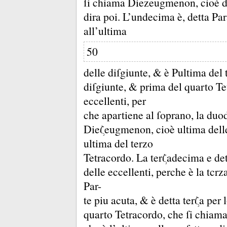
ſi chiama Diezeugmenon, cioè del
dira poi.
L’undecima è, detta Pa
all’ultima
50
delle diſgiunte, &
è Pultima del 
diſgiunte, &
prima del quarto Tet
eccellenti, per
che apartiene al ſoprano, la duo
Dieζeugmenon, cioè ultima delle 
ultima del terzo
Tetracordo.
La terζadecima e det
delle eccellenti, perche è la tcrz
Par-
te piu acuta, &
è detta terζa per 
quarto Tetracordo, che ſi chiama