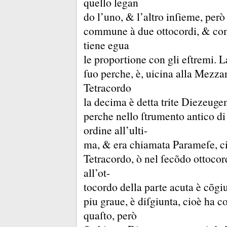
quello legan
do l’uno, &
l’altro inſieme, per
commune à due ottocordi, &
co
tiene egua
le proportione con gli eſtremi.
L
ſuo perche, è, uicina alla Mezza
Tetracordo
la decima è detta trite Diezeuge
perche nello ſtrumento antico di ſ
ordine all’ulti-
ma, &
era chiamata Parameſe, ci
Tetracordo, ò nel ſecõdo ottoco
all’ot-
tocordo della parte acuta è cõgiu
piu graue, è diſgiunta, cioè ha c
quaſto, però