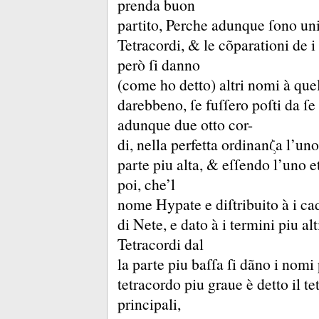
prenda buon
partito, Perche adunque ſono unit
Tetracordi, &
le cõparationi de 
però ſi danno
(come ho detto) altri nomi à quell
darebbeno, ſe fuſſero poſti da ſe
adunque due otto cor-
di, nella perfetta ordinanζa l’uno 
parte piu alta, &
eſſendo l’uno e
poi, che’l
nome Hypate e diſtribuito à i ca
di Nete, e dato à i termini piu a
Tetracordi dal
la parte piu baſſa ſi dãno i nomi
tetracordo piu graue è detto il t
principali,