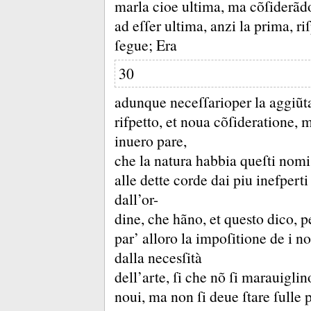
marla cioe ultima, ma cõſiderãdoſ
ad eſſer ultima, anzi la prima, r
ſegue;
Era
30
adunque neceſſarioper la aggiũta
rifpetto, et noua cõſideratione, 
inuero pare,
che la natura habbia queſti nomi
alle dette corde dai piu inefperti
dall’or-
dine, che hãno, et questo dico, 
par’ alloro la impoſitione de i no
dalla necesſità
dell’arte, ſi che nõ ſi marauigli
noui, ma non ſi deue ſtare ſulle p