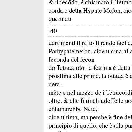
&
il ſecõdo, é chiamato il Tetra
corda c detta Hypate Meſon, ci
queſti au
40
uertimenti il reſto ſi rende facile
Parhypatemeſon, cioe uicina all
ſeconda del ſecon
do Tetracordo, la ſettima é detta
prosſima alle prime, la ottaua è
uera-
mẽte e nel mezzo de i Tetracord
oltre, &
che ſi rinchiudeſſe le uo
chiamarebbe Nete,
cioe ultima, ma perche è fine de
principio di quello, che è alla p