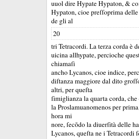
uuol dire Hypate Hypaton, &
co
Hypaton, cioe preſſoprima delle 
de gli al
20
tri Tetracordi.
La terza corda è d
uicina allhypate, percioche quest
chiamaſi
ancho Lycanos, cioe indice, perc
diſtanza maggiore dal dito groſſo
altri, per queſta
ſimiglianza la quarta corda, che 
la Proslamuanomenos per prima,
hora mi
nore, ſecõdo la diuerſità delle 
Lycanos, queſta ne i Tetracordi 