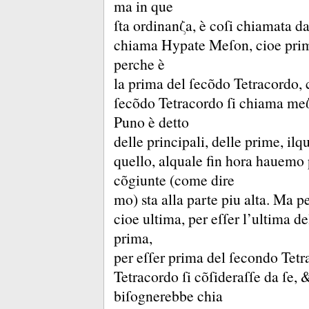
ma in que
ſta ordinanζa, è coſi chiamata da
chiama Hypate Meſon, cioe prim
perche è
la prima del ſecõdo Tetracordo, 
ſecõdo Tetracordo ſi chiama meζ
Puno è detto
delle principali, delle prime, ilqu
quello, alquale fin hora hauemo 
cõgiunte (come dire
mo) sta alla parte piu alta.
Ma pe
cioe ultima, per eſſer l’ultima 
prima,
per eſſer prima del ſecondo Tet
Tetracordo ſi cõſideraſſe da ſe,
biſognerebbe chia