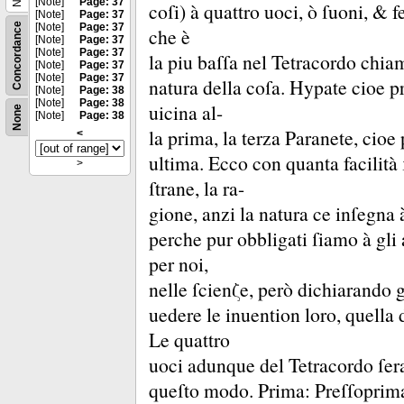
[Note]
Page: 37
coſi) à quattro uoci, ò ſuoni, &
f
[Note]
Page: 37
Concordance
[Note]
Page: 37
che è
[Note]
Page: 37
[Note]
Page: 37
la piu baſſa nel Tetracordo chi
[Note]
Page: 37
[Note]
Page: 37
natura della coſa.
Hypate cioe pr
[Note]
Page: 38
[Note]
Page: 38
uicina al-
None
[Note]
Page: 38
la prima, la terza Paranete, cio
<
ultima.
Ecco con quanta facilità 
>
ſtrane, la ra-
gione, anzi la natura ce inſegna 
perche pur obbligati ſiamo à gli a
per noi,
nelle ſcienζe, però dichiarando 
uedere le inuention loro, quella d
Le quattro
uoci adunque del Tetracordo ſe
queſto modo.
Prima:
Preſſoprim