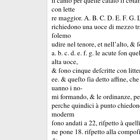
il canto per quelle cãtato ſi cbi
con lette
re maggior.
A.
B.
C.
D.
E.
F.
G.
richiedono una uoce di mezzo tr
ſolemo
udire nel tenore, et nell’alto, &
ſ
a.
b.
c.
d.
e.
f.
g.
le acute ſon quel
alta uoce,
&
ſono cinque deſcritte con lit
ee.
&
queſto ſia detto affine, ch
uanno i no-
mi formando, &
le ordinanze, pe
perche quindici à punto chiedon
moderm
ſono andati a 22, riſpetto à quell
ne pone 18.
riſpetto alla compoſi