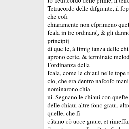
ſo Tetracordo delle prime, il ten
Tetracordo delle diſgiunte, il ſop
che coſi
chiaramente non eſprimeno queſt
ſcala in tre ordinanζ, &
gli dann
principĳ
di quelle, à ſimiglianza delle ch
aprono certe, &
terminate melo
l’ordinanza della
ſcala, come le chiaui nelle tope 
cio, che era dentro naſcoſo mani
nominarono chia
ui.
Segnano le chiaui con queſte l
delle chiaui altre ſono graui, alt
quelle, che ſi
cãtano cõ uoce graue, et rimeſſa,