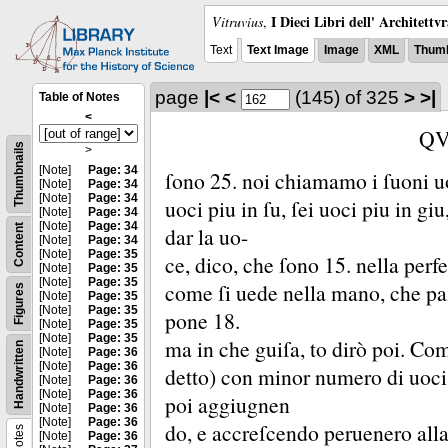
I Dieci Libri dell' Architettv
Vitruvius
,
Text
Text Image
Image
XML
Thumb
page
|<
<
(145)
of 325
>
>|
Table of Notes
<
QV
Thumbnails
>
[Note]
Page: 34
ſono 25.
noi chiamamo i ſuoni u
[Note]
Page: 34
[Note]
Page: 34
uoci piu in ſu, ſei uoci piu in gi
[Note]
Page: 34
[Note]
Page: 34
Content
dar la uo-
[Note]
Page: 34
[Note]
Page: 35
ce, dico, che ſono 15.
nella perf
[Note]
Page: 35
[Note]
Page: 35
come ſi uede nella mano, che paſ
Figures
[Note]
Page: 35
[Note]
Page: 35
pone 18.
[Note]
Page: 35
[Note]
Page: 35
ma in che guiſa, to dirò poi.
Comi
Handwritten
[Note]
Page: 36
[Note]
Page: 36
detto) con minor numero di uoci, 
[Note]
Page: 36
[Note]
Page: 36
poi aggiugnen
[Note]
Page: 36
[Note]
Page: 36
do, e accreſcendo peruenero all
Notes
[Note]
Page: 36