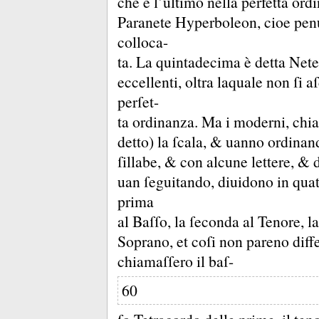
che è l’ultimo nella perfetta ord
Paranete Hyperboleon, cioe penul
colloca-
ta.
La quintadecima è detta Nete
eccellenti, oltra laquale non ſi a
perſet-
ta ordinanza.
Ma i moderni, chi
detto) la ſcala, &
uanno ordinand
ſillabe, &
con alcune lettere, &
uan ſeguitando, diuidono in quatt
prima
al Baſſo, la ſeconda al Tenore, la 
Soprano, et coſi non pareno diffe
chiamaſſero il baſ-
60