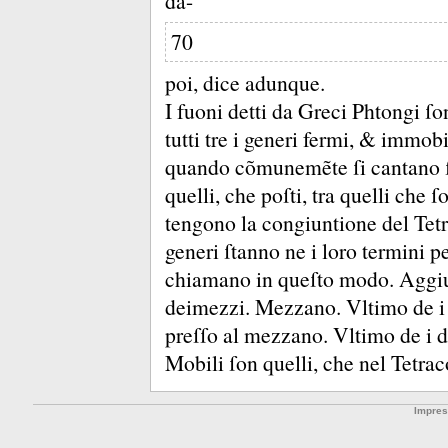
da-
70
poi, dice adunque.
I fuoni detti da Greci Phtongi ſ
tutti tre i generi fermi, &
immobil
quando cõmunemẽte ſi cantano ſo
quelli, che poſti, tra quelli che 
tengono la congiuntione del Te
generi ſtanno ne i loro termini 
chiamano in queſto modo.
Aggiu
deimezzi.
Mezzano.
Vltimo de i
preſſo al mezzano.
Vltimo de i d
Mobili ſon quelli, che nel Tetraco
Impre