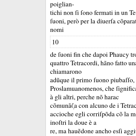
poiglian-
tichi non ſi ſono fermati in un 
ſuoni, però per la diuerſa cõpara
nomi
10
de ſuoni fin che dapoi Phaucy tro
quattro Tetracordi, hãno fatto una
chiamarono
adũque il primo ſuono piubaſſo,
Proslamuanomenos, che ſignifica
à gli altri, perche nõ harac
cõmunãζa con alcuno de i Tetraco
accioche egli corriſpõda cõ la 
inoſtri la doue è a
re, ma hauẽdone ancho esſi aggiu