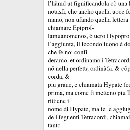
l’hãmd ut ſignificandola cõ una l
notasſi, che ancho quclla uoce fu
mano, non uſando quella lettera 
chiamare Epiproſ-
lamuanomenos, ò uero Hypopros
l’aggiunta, il ſecondo ſuono è 
che ſe noi conſi
deramo, et ordinamo i Tetracord
nõ nella perfetta ordinãζa, &
cõp
corda, &
piu graue, e chiamata Hypate (co
prima, ma come ſi metteno piu T
rittiene il
nome di Hypate, ma ſe le aggiug
de i ſeguenti Tetracordi, chiama
tanto