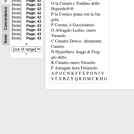
[Note]
Page: 42
O la Cimaſa e Tondino dello
[Note]
Page: 42
Hyperthi@@.
Concordance
[Note]
Page: 42
[Note]
Page: 42
P la Cornice piana con la ſua
[Note]
Page: 42
gola.
[Note]
Page: 43
P Corona, ò Gocciolatoio.
[Note]
Page: 43
O Aſtragalo Lesbio, ouero
[Note]
Page: 43
[Note]
Page: 43
Vuouolo.
None
[Note]
Page: 43
C Cimatio Dorico, altramente
<
Cauetto.
N Hyperthiro, hoggi di Freg-
>
gio detto.
K Cimatio ouero Vuouolo.
F Astragalo hora Fuſaiuolo.
A P O C N K F F E P O N I V
S T X B Z Y Q R D M C K H G