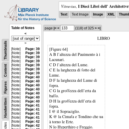
I Dieci Libri dell' Architettv
Vitruvius
,
Text
Text Image
Image
XML
Thumb
Table of Notes
page
|<
<
(118)
of 325
>
>|
<
LIBRO
Thumbnails
>
[Figure 64]
[Note]
Page: 39
[Note]
Page: 39
A B l’altezza del Pauimento à i
[Note]
Page: 39
Lacunari.
[Note]
Page: 39
C D l’altezza del Lume.
[Note]
Page: 39
Content
[Note]
Page: 39
C E la larghezza di ſotto del
[Note]
Page: 39
Lume.
[Note]
Page: 40
D F la larghezza del Lume di
[Note]
Page: 40
Figures
ſopra.
[Note]
Page: 40
[Note]
Page: 40
C G la groſſezza dell’erta da
[Note]
Page: 40
baſſo.
[Note]
Page: 40
Handwritten
D H la groſſezza dell’erta di
[Note]
Page: 40
[Note]
Page: 41
ſopra.
[Note]
Page: 41
I @ il Sopraciglio.
[Note]
Page: 41
K @ la Cimaſa e Tondino che ua
[Note]
Page: 41
à torno le Erte.
[Note]
Page: 42
Notes
[Note]
Page: 42
N lo Hyperthiro e Freggio.