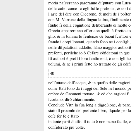
moria naſceranno pareranno diſputare con Lucre
delle coſe, come ſe egli fuſſe preſente, &
coſi 
l’arte del dire con Cicerone, &
molti de i poſte
con M.
Varrone della lingua latina, ſimilmente 
ſtudio ſi della cognitione deliberando di molte co
Grecia appareranno eſſer con quelli à ſtretto co
glio, &
in ſomma le ſentenze de buonì ſcrittori e
ſtando i corpi lontani, quando ſono ne i conſigli,
nelle diſputationi addotte, hãno maggior authorit
preſenti, perilche io ò Ceſare cõfidatomi in que
ſti authori è preſi i loro ſentimenti, è conſigli ho
uolumi, &
ne i primi ſette ho trattato de gli edif
40
nell’ottauo dell’acque, &
in queſto delle ragion
come ſtati ſono da i raggi del Sole nel mondo pe
ombre de Gnomoni trouate, &
cõ che ragioni ſ
ſcortano, dirò chiaramente.
Conclude Vitr.
la ſua long a digreßione, &
pare,
stato il proemio del preſente libro, ilquale per la
coſe for ſe è ſtato
in tante parti diuiſo.
il tutto è non meno facile,
conſiderato piu uolte.