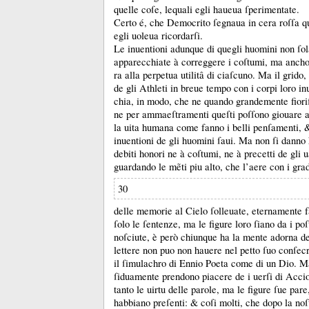
quelle coſe, lequali egli haueua ſperimentate.
Certo é, che Democrito ſegnaua in cera roſſa q
egli uoleua ricordarſi.
Le inuentioni adunque di quegli huomini non ſo
apparecchiate à correggere i coſtumi, ma anch
ra alla perpetua utilitâ di ciaſcuno.
Ma il grido
de gli Athleti in breue tempo con i corpi loro in
chia, in modo, che ne quando grandemente fiori
ne per ammaeſtramenti queſti poſſono giouare a
la uita humana come fanno i belli penſamenti,
inuentioni de gli huomini ſaui.
Ma non ſi danno 
debiti honori ne à coſtumi, ne à precetti de gli u
guardando le mẽti piu alto, che l’aere con i gra
30
delle memorie al Cielo ſolleuate, eternamente 
ſolo le ſentenze, ma le figure loro ſiano da i poſ
noſciute, è però chiunque ha la mente adorna del
lettere non puo non hauere nel petto ſuo conſec
il ſimulachro di Ennio Poeta come di un Dio.
Ma
ſiduamente prendono piacere de i uerſi di Accio
tanto le uirtu delle parole, ma le figure ſue par
habbiano preſenti:
&
coſi molti, che dopo la no