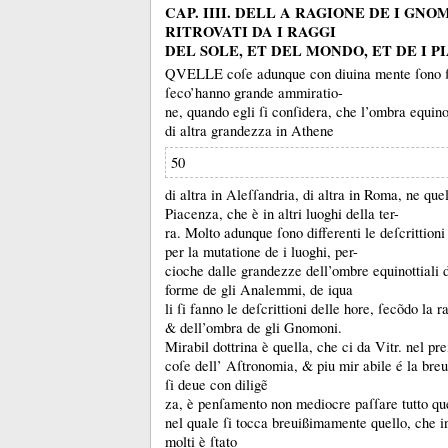
CAP. IIII. DELL A RAGIONE DE I GNO
RITROVATI DA I RAGGI
DEL SOLE, ET DEL MONDO, ET DE I P
QVELLE coſe adunque con diuina mente ſono ſt
ſeco’hanno grande ammiratio-
ne, quando egli ſi conſidera, che l’ombra equinott
di altra grandezza in Athene
50
di altra in Aleſſandria, di altra in Roma, ne quel
Piacenza, che è in altri luoghi della ter-
ra.
Molto adunque ſono differenti le deſcrittioni
per la mutatione de i luoghi, per-
cioche dalle grandezze dell’ombre equinottiali d
forme de gli Analemmi, de iqua
li ſi fanno le deſcrittioni delle hore, ſecõdo la r
&
dell’ombra de gli Gnomoni.
Mirabil dottrina è quella, che ci da Vitr.
nel pre
coſe dell’ Aſtronomia, &
piu mir abile é la breu
ſi deue con diligẽ
za, è penſamento non mediocre paſſare tutto que
nel quale ſi tocca breuißimamente quello, che i
molti è ſtato