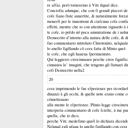
re aſſai, però torneremo à Vitr ilqual dice.
Concioſia adunque, che con ſi grandi piaceri del
coſe ſiano ſtate auuertite, &
naturalmente forza
mouerſi per le inuentioni di ciaſcuna coſa conſ
effetti, mentre che io con attentione riguardo à 
te coſe, io prẽdo nõ poca ammiratione de i uolu
Democrito d’intorno alla natura delle coſe, &
d
ſuo commentario intitolato Chirotonito, nelqual
lo anello ſigillando cõ cera fatta di Minio quel-
le coſe, che egli haueua ſperimentato.
Qui leggierei cirocinnauos perche ciros ſigniſic
cinnauos le’ imagini, che tengono gli ſtatuari di
coſi Democrito nella
2
20
cera imprimendo le ſue eſperienze per ricordarſ
dinanzi à gli occhi, &
quelle note erano come c
cõmetteuano
alla mente le eſperienze.
Plinio legge cirocinet
interpreta commentario di coſe ſcielte, à me par
quella, che io dico,
perche Vitr.
medeſimo quaſi lo dichiara dicendo
Nelqual egli uſaua lo anello ſigillando con cera