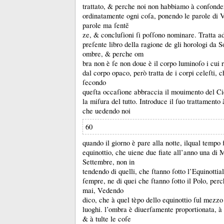
trattato, &
perche noi non habbiamo à conſonder
ordinatamente ogni coſa, ponendo le parole di V
parole ma ſentẽ
ze, &
concluſioni ſi poſſono nominare.
Tratta a
preſente libro della ragione de gli horologi da 
ombre, &
perche om
bra non è ſe non doue è il corpo luminoſo i cui 
dal corpo opaco, però tratta de i corpi celeſti,
ſecondo
queſta occaſione abbraccia il mouimento del Ciel
la miſura del tutto.
Introduce il ſuo trattamento
che uedendo noi
60
quando il giorno è pare alla notte, ilqual tempo
equinottio, che uiene due fiate all’anno una di
Settembre, non in
tendendo di quelli, che ſtanno ſotto l’Equinottia
ſempre, ne di quei che ſtanno ſotto il Polo, per
mai, Vedendo
dico, che à quel tèpo dello equinottio ſul mezzo 
luoghi.
l’ombra è diuerſamente proportionata, à gl
&
à tulte le coſe