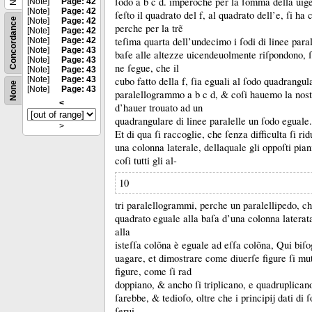
ſodo a b c d.
imperoche per la ſomma della uig
[Note]
Page: 42
[Note]
Page: 42
ſeſto il quadrato del f, al quadrato dell’e, ſi ha
Concordance
[Note]
Page: 42
perche per la trẽ
[Note]
Page: 42
teſima quarta dell’undecimo i ſodi di linee parale
[Note]
Page: 42
[Note]
Page: 43
baſe alle altezze uicendeuolmente riſpondono, 
[Note]
Page: 43
ne ſegue, che il
[Note]
Page: 43
[Note]
Page: 43
cubo fatto della f, ſia eguali al ſodo quadrangul
None
[Note]
Page: 43
paralellogrammo a b c d, &
coſi hauemo la nost
<
d’hauer trouato ad un
quadrangulare di linee paralelle un ſodo eguale.
>
Et di qua ſi raccoglie, che ſenza difficulta ſi r
una colonna laterale, dellaquale gli oppoſti pian
coſi tutti gli al-
10
tri paralellogrammi, perche un paralellipedo, c
quadrato eguale alla baſa d’una colonna latera
alla
isteſſa colõna è eguale ad eſſa colõna, Qui bi
uagare, et dimostrare come diuerſe figure ſi mut
figure, come ſi rad
doppiano, &
ancho ſi triplicano, e quadruplican
ſarebbe, &
tedioſo, oltre che i principĳ dati di 
ſerui