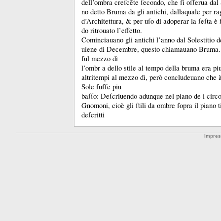
dell’ombra creſcẽte ſecondo, che ſi oſſerua dal S
no detto Bruma da gli antichi, dallaquale per ra
d’Architettura, &
per uſo di adoperar la ſeſta è
do ritrouato l’effetto.
Cominciauano gli antichi l’anno dal Solestitio 
uiene di Decembre, questo chiamauano Bruma
ſul mezzo dì
l’ombr a dello stile al tempo della bruma era pi
altritempi al mezzo dì, però concludeuano che à
Sole fuſſe piu
baſſo:
Deſcriuendo adunque nel piano de i circol
Gnomoni, cioè gli ſtili da ombre ſopra il piano t
deſcritti
Impre