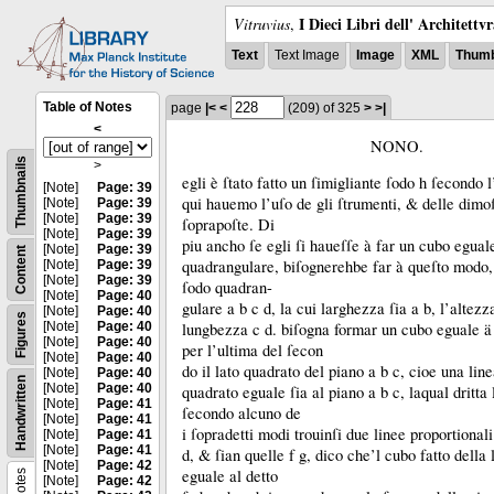
I Dieci Libri dell' Architettv
Vitruvius
,
Text
Text Image
Image
XML
Thumb
Table of Notes
page
|<
<
(209)
of 325
>
>|
<
NONO.
Thumbnails
>
egli è ſtato fatto un ſimigliante ſodo h ſecondo l
[Note]
Page: 39
qui hauemo l’uſo de gli ſtrumenti, &
delle dimoſ
[Note]
Page: 39
[Note]
Page: 39
ſoprapoſte.
Di
[Note]
Page: 39
piu ancho ſe egli ſi haueſſe à far un cubo egual
[Note]
Page: 39
Content
quadrangulare, biſognerehbe far à queſto modo, 
[Note]
Page: 39
[Note]
Page: 39
ſodo quadran-
[Note]
Page: 40
gulare a b c d, la cui larghezza ſia a b, l’altezza
[Note]
Page: 40
Figures
[Note]
Page: 40
lungbezza c d.
biſogna formar un cubo eguale ä
[Note]
Page: 40
per l’ultima del ſecon
[Note]
Page: 40
do il lato quadrato del piano a b c, cioe una linea
[Note]
Page: 40
Handwritten
[Note]
Page: 40
quadrato eguale ſia al piano a b c, laqual dritta 
[Note]
Page: 41
ſecondo alcuno de
[Note]
Page: 41
i ſopradetti modi trouinſi due linee proportionali
[Note]
Page: 41
[Note]
Page: 41
d, &
ſian quelle f g, dico che’l cubo fatto della l
[Note]
Page: 42
eguale al detto
Notes
[Note]
Page: 42