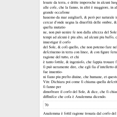
leuate da terra, e dritte imperoche in alcuni lu
alle coſe, che la fanno, in altri è maggiore, in a
grande occaſione
hauemo da mar auigliarſi, &
però per naturale i
cercar d’onde uegna la diuerſità delle ombre, 
queſta mutatio
ne, non può uenire ſe non dalla altezza del Sole
tempi ad alcuni è piu alto, ad alcuni piu baſſo
inuestigar il corſo
del Sole, &
coſi quello, che non potemo fare ne
deſcriuemo in terra con linee, &
con figure ſeru
ragione del tutto, et chi
è tanto ſottile, &
ingenioſo, che ſappia trouare ſi
ſi può ueramente dire, che egli ſia d’intelletto 
ſue inuentio-
ni ſiano piu preſto diuine, che humane, et questo
Vitr.
Dichiara poi come ſi chiama quella deſcrit
ſi fanno per
dimoſtrare il corſo del Sole, &
dice, che ſi ch
diffiniſce che coſa è Analemma dicendo.
70
Analemma è ſottil ragione trouata dal corſo del