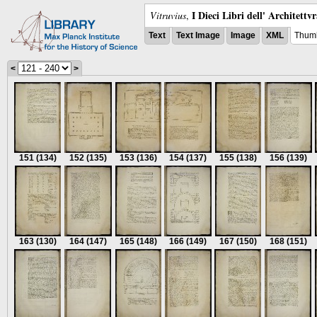
I Dieci Libri dell' Architettv
Vitruvius
,
Text
Text Image
Image
XML
Thumb
<
>
151
(134)
152
(135)
153
(136)
154
(137)
155
(138)
156
(139)
163
(130)
164
(147)
165
(148)
166
(149)
167
(150)
168
(151)