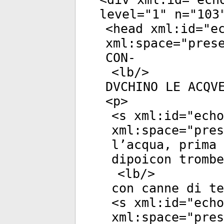
level
="
1
"
n
="
103
<
head
xml:id
="
e
xml:space
="
pres
CON-
<
lb
/>
DVCHINO LE ACQV
<
p
>
<
s
xml:id
="
echo
xml:space
="
pres
l’acqua, prima 
dipoicon trombe
<
lb
/>
con canne di te
<
s
xml:id
="
echo
xml:space
="
pres