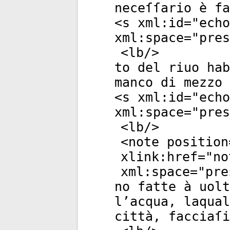
neceſſario è fa
<
s
xml:id
="
echo
xml:space
="
pres
<
lb
/>
to del riuo hab
manco di mezzo 
<
s
xml:id
="
echo
xml:space
="
pres
<
lb
/>
<
note
position
xlink:href
="
no
xml:space
="
pre
no fatte à uolt
l’acqua, laqual
città, facciaſi