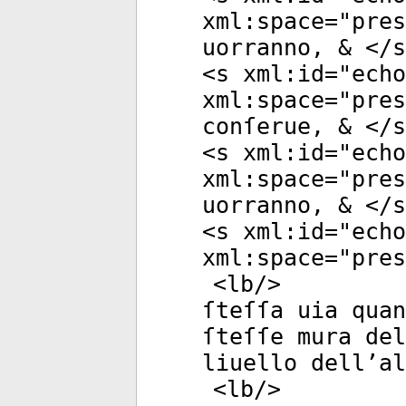
xml:space
="
pres
uorranno, & </
s
<
s
xml:id
="
echo
xml:space
="
pres
conſerue, & </
s
<
s
xml:id
="
echo
xml:space
="
pres
uorranno, & </
s
<
s
xml:id
="
echo
xml:space
="
pres
<
lb
/>
ſteſſa uia quan
ſteſſe mura del
liuello dell’al
<
lb
/>