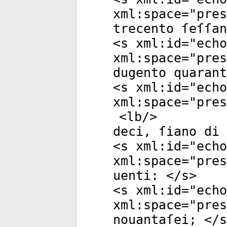
xml:space
="
pres
trecento ſeſſan
<
s
xml:id
="
echo
xml:space
="
pres
dugento quarant
<
s
xml:id
="
echo
xml:space
="
pres
<
lb
/>
deci, ſiano di 
<
s
xml:id
="
echo
xml:space
="
pres
uenti: </
s
>
<
s
xml:id
="
echo
xml:space
="
pres
nouantaſei; </
s