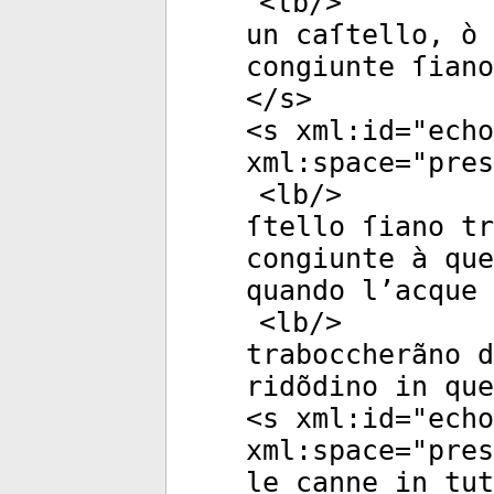
<
lb
/>
un caſtello, ò 
congiunte ſiano
</
s
>
<
s
xml:id
="
echo
xml:space
="
pres
<
lb
/>
ſtello ſiano tr
congiunte à que
quando l’acque
<
lb
/>
traboccherãno d
ridõdino in que
<
s
xml:id
="
echo
xml:space
="
pres
le canne in tut