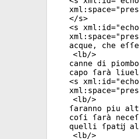
<
s
xml:id
="
echo
xml:space
="
pres
</
s
>
<
s
xml:id
="
echo
xml:space
="
pres
acque, che eſſe
<
lb
/>
canne di piombo
capo ſarà liuel
<
s
xml:id
="
echo
xml:space
="
pres
<
lb
/>
ſaranno piu alt
coſi ſarà neceſ
quelli ſpatĳ al
<
lb
/>