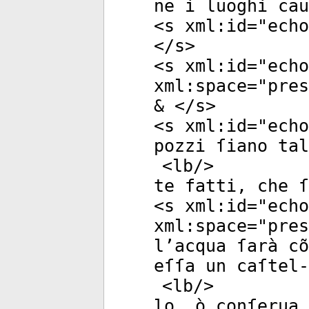
ne i luoghi ca
<
s
xml:id
="
echo
</
s
>
<
s
xml:id
="
echo
xml:space
="
pres
& </
s
>
<
s
xml:id
="
echo
pozzi ſiano tal
<
lb
/>
te fatti, che ſ
<
s
xml:id
="
echo
xml:space
="
pres
l’acqua ſarà c
eſſa un caſtel-
<
lb
/>
lo, ò conſerua 