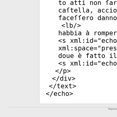
to atti non ſar
caſtella, accio
faceſſero dann
<
lb
/>
habbia à romper
<
s
xml:id
="
echo
xml:space
="
pres
doue è fatto il
<
s
xml:id
="
echo
</
p
>
</
div
>
</
text
>
</
echo
>
Impre