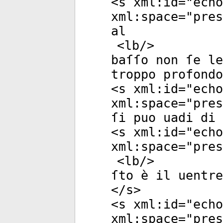
<
s
xml:id
="
echo
xml:space
="
pres
al
<
lb
/>
baſſo non ſe le
troppo profondo
<
s
xml:id
="
echo
xml:space
="
pres
ſi puo uadi di
<
s
xml:id
="
echo
xml:space
="
pres
<
lb
/>
ſto è il uentre
</
s
>
<
s
xml:id
="
echo
xml:space
="
pres