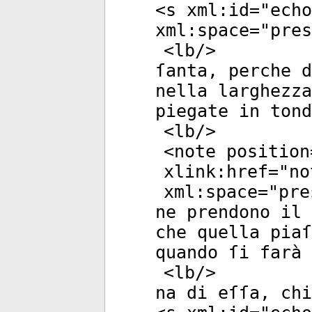
<
s
xml:id
="
echo
xml:space
="
pres
<
lb
/>
ſanta, perche d
nella larghezza
piegate in tond
<
lb
/>
<
note
position
xlink:href
="
no
xml:space
="
pre
ne prendono il 
che quella piaſ
quando ſi farà 
<
lb
/>
na di eſſa, ch