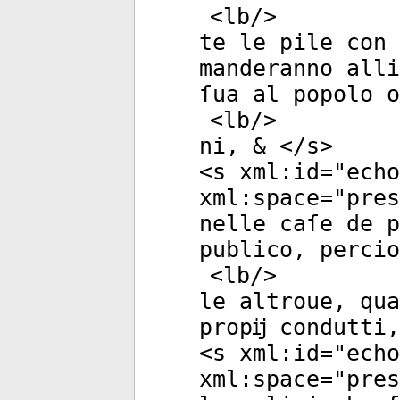
<
lb
/>
te le pile con
manderanno alli
ſua al popolo o
<
lb
/>
ni, & </
s
>
<
s
xml:id
="
echo
xml:space
="
pres
nelle caſe de p
publico, percio
<
lb
/>
le altroue, qua
propĳ condutti,
<
s
xml:id
="
echo
xml:space
="
pres