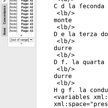
[Note]
Page: 42
[Note]
Page: 42
C d la ſeconda 
Concordance
[Note]
Page: 42
[Note]
Page: 42
<
lb
/>
[Note]
Page: 42
[Note]
Page: 43
monte
[Note]
Page: 43
[Note]
Page: 43
<
lb
/>
[Note]
Page: 43
None
[Note]
Page: 43
D e la terza do
<
<
lb
/>
>
durre
<
lb
/>
D f. la quarta 
<
lb
/>
durre
<
lb
/>
H g f. la condu
<
variables
xml:
xml:space
="
pres