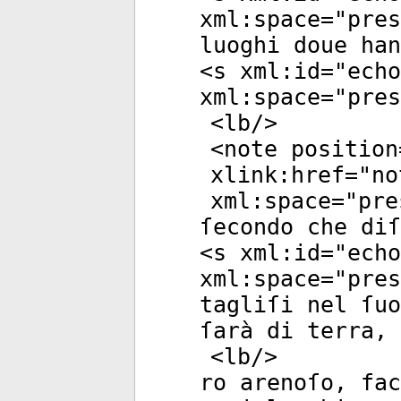
xml:space
="
pres
luoghi doue han
<
s
xml:id
="
echo
xml:space
="
pres
<
lb
/>
<
note
position
xlink:href
="
no
xml:space
="
pre
ſecondo che diſ
<
s
xml:id
="
echo
xml:space
="
pres
tagliſi nel ſuo
ſarà di terra, 
<
lb
/>
ro arenoſo, fac