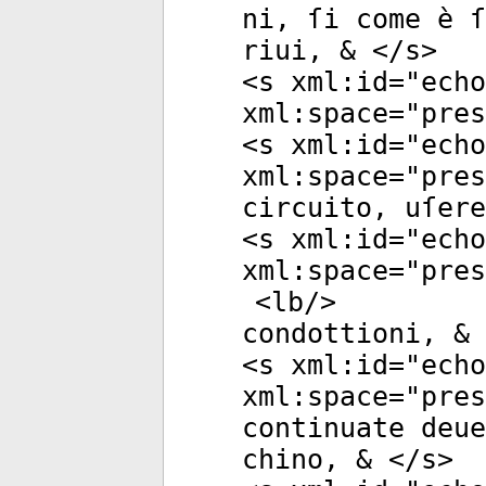
ni, ſi come è 
riui, & </
s
>
<
s
xml:id
="
echo
xml:space
="
pres
<
s
xml:id
="
echo
xml:space
="
pres
circuito, uſere
<
s
xml:id
="
echo
xml:space
="
pres
<
lb
/>
condottioni, & 
<
s
xml:id
="
echo
xml:space
="
pres
continuate deue
chino, & </
s
>