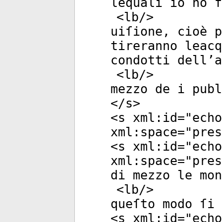
lequali io ho f
<
lb
/>
uiſione, cioè p
tireranno leacq
condotti dell’a
<
lb
/>
mezzo de i pub
</
s
>
<
s
xml:id
="
echo
xml:space
="
pres
<
s
xml:id
="
echo
xml:space
="
pres
di mezzo le mo
<
lb
/>
queſto modo ſi 
<
s
xml:id
="
echo