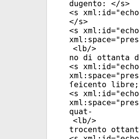
dugento: </
s
>
<
s
xml:id
="
echo
</
s
>
<
s
xml:id
="
echo
xml:space
="
pres
<
lb
/>
no di ottanta d
<
s
xml:id
="
echo
xml:space
="
pres
ſeicento libre;
<
s
xml:id
="
echo
xml:space
="
pres
quat-
<
lb
/>
trocento ottant
<
s
xml:id
="
echo