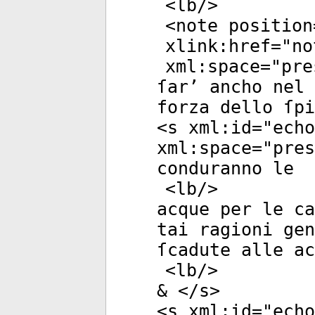
<
lb
/>
<
note
position
xlink:href
="
no
xml:space
="
pre
ſar’ ancho nel 
forza dello ſpi
<
s
xml:id
="
echo
xml:space
="
pres
conduranno le
<
lb
/>
acque per le ca
tai ragioni gen
ſcadute alle ac
<
lb
/>
& </
s
>
<
s
xml:id
="
echo