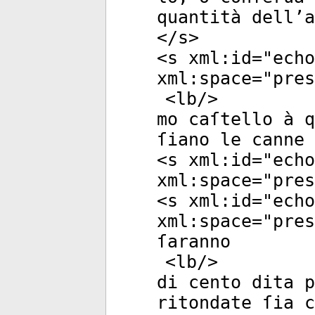
quantità dell’a
</
s
>
<
s
xml:id
="
echo
xml:space
="
pres
<
lb
/>
mo caſtello à q
ſiano le canne 
<
s
xml:id
="
echo
xml:space
="
pres
<
s
xml:id
="
echo
xml:space
="
pres
ſaranno
<
lb
/>
di cento dita 
ritondate ſia c