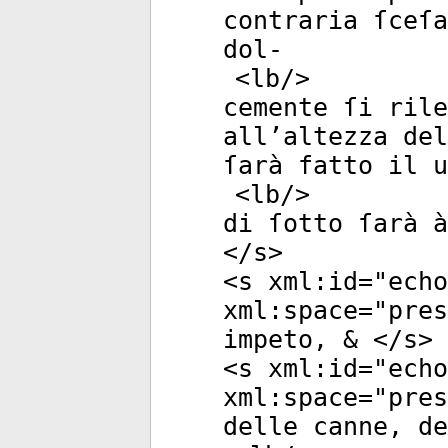
contraria ſceſa
dol-
<
lb
/>
cemente ſi rile
all’altezza del
ſarà fatto il u
<
lb
/>
di ſotto ſarà 
</
s
>
<
s
xml:id
="
echo
xml:space
="
pres
impeto, & </
s
>
<
s
xml:id
="
echo
xml:space
="
pres
delle canne, de