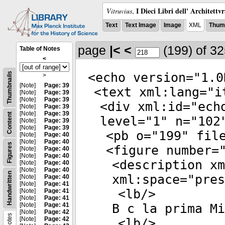
I Dieci Libri dell' Architettv
Vitruvius
,
Text
Text Image
Image
XML
Thumb
page
|<
<
(199)
of 3
Table of Notes
<
<
echo
version
="
1.0
Thumbnails
>
[Note]
Page: 39
<
text
xml:lang
="
i
[Note]
Page: 39
[Note]
Page: 39
<
div
xml:id
="
ech
[Note]
Page: 39
[Note]
Page: 39
Content
level
="
1
"
n
="
102
[Note]
Page: 39
[Note]
Page: 39
<
pb
o
="
199
"
fil
[Note]
Page: 40
[Note]
Page: 40
Figures
<
figure
number
=
[Note]
Page: 40
[Note]
Page: 40
<
description
xm
[Note]
Page: 40
[Note]
Page: 40
Handwritten
xml:space
="
pres
[Note]
Page: 40
[Note]
Page: 41
<
lb
/>
[Note]
Page: 41
[Note]
Page: 41
[Note]
Page: 41
B c la prima Mi
[Note]
Page: 42
Notes
[Note]
Page: 42
<
lb
/>