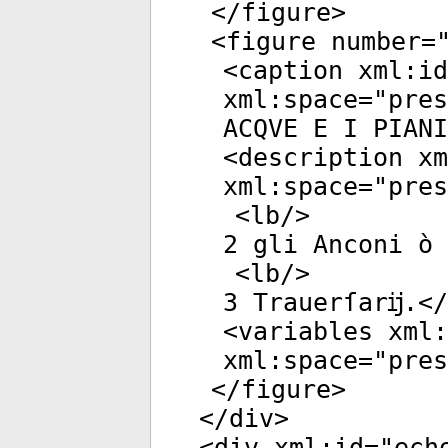
</
figure
>
<
figure
number
=
<
caption
xml:id
xml:space
="
pres
ACQVE E I PIANI
<
description
xm
xml:space
="
pres
<
lb
/>
2 gli Anconi ò 
<
lb
/>
3 Trauerſarĳ.</
<
variables
xml:
xml:space
="
pres
</
figure
>
</
div
>
<
div
xml:id
="
ech