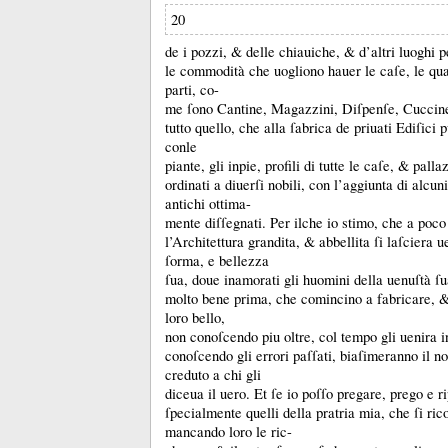
20
de i pozzi, &
delle chiauiche, &
d’altri luoghi 
le commodità che uogliono hauer le caſe, le qual
parti, co-
me ſono Cantine, Magazzini, Diſpenſe, Cucci
tutto quello, che alla ſabrica de priuati Ediſici
conle
piante, gli inpie, profili di tutte le caſe, &
pallaz
ordinati a diuerſi nobili, con l’aggiunta di alcuni
antichi ottima-
mente diſſegnati.
Per ilche io stimo, che a poco
l’Architettura grandita, &
abbellita ſi laſciera 
ſorma, e bellezza
ſua, doue inamorati gli huomini della uenuſtà ſ
molto bene prima, che comincino a fabricare, 
loro bello,
non conoſcendo piu oltre, col tempo gli uenira i
conoſcendo gli errori paſſati, biaſimeranno il n
creduto a chi gli
diceua il uero.
Et ſe io poſſo pregare, prego e r
ſpecialmente quelli della pratria mia, che ſi ric
mancando loro le ric-