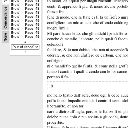
ſo monti, da i quali per luoghi rinchiuſi uenendo g
[Note]
Page: 48
[Note]
Page: 48
uenti, &
apprendo ſi piu, &
meno alcune portelle,
Concordance
[Note]
Page: 48
ſtanze ſre-
[Note]
Page: 48
ſche di modo, che la ſtate ci ſi fa un ſreſco mir
[Note]
Page: 48
[Note]
Page: 49
conſiglierei un mio amico, che eſſendo caldo egl
[Note]
Page: 49
luoghi ſimili.
[Note]
Page: 49
[Note]
Page: 49
Mi pare hauer letto, che gli antichi ſpendeſſero 
None
[Note]
Page: 49
conche di metallo, lauorate, nelle quali ſi faceu
<
uolendoſi
ſcaldare, &
io non dubito, che non ui accendeſſ
>
odorate, &
che non uſaſſero de carboni, che no
noſtrigior-
ni è manifeſto quello ſi uſa, &
come nella groſſe
fanno i camim, i quali uſcendo con le lor canne 
portano il fu-
10
mo nello ſpatio dall’aere, doue egli ſi deue auu
poſſa ſenza impedimento de i contrari uenti uſci
liberamẽte, et non tor
nare a dietro all’ingiu, perche le ſtanze ſi emp
delche niuna coſa ė piu nociua a gli occhi, doue
prouerbio.
Il fumo, &
la mala donna caccia l’huomo di ca