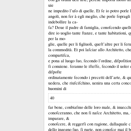
uie
ne impedito l’uſo di quelle.
Et ſe io potro porle 
angoli, non ſer à egli meglio, che porle ſopragli
indebollire la ca-
ſa?
Deue il padre di famiglia, conoſcendo quello
dire io uoglio tante ſtanze, e tante habitationi, 
per la mo-
glie, quelle per li figliuoli, queſt’altre per li ſer
la commodità.
Et poi laſciar allo Architetto, che
compartiſca,
e pona al luogo ſuo, ſecondo l’ordine, diſpoſitio
ſi conuiene.
ſeranno le iſteſſe, ſecondo il uoler
diſpoſte
ordinatamente ſecondo i precetti dell’arte, &
qu
uedera, che riuſciſchino, uenira una certa conco
huomini di
40
far bene, conbiaſmo delle loro male, &
inuecch
conoſceranno, che non ſi naſce Architetto, ma,
imparare, &
conoſcere, &
reggerſi con ragione, dallaquale 
dello ingegno ſuo, ſi parte, non conoſce mai il b