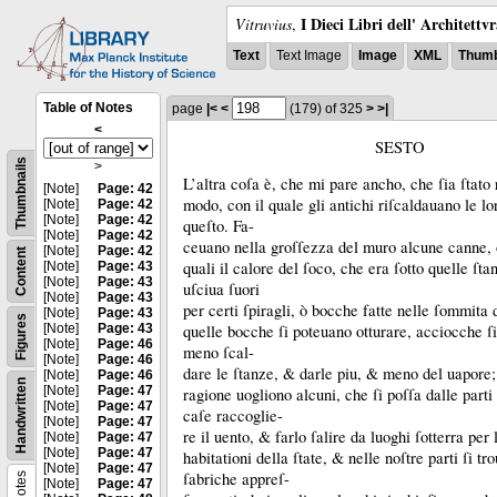
I Dieci Libri dell' Architettv
Vitruvius
,
Text
Text Image
Image
XML
Thumb
Table of Notes
page
|<
<
(179)
of 325
>
>|
<
SESTO
Thumbnails
>
L’altra coſa è, che mi pare ancho, che ſia ſtato 
[Note]
Page: 42
modo, con il quale gli antichi riſcaldauano le l
[Note]
Page: 42
[Note]
Page: 42
queſto.
Fa-
[Note]
Page: 42
ceuano nella groſſezza del muro alcune canne, 
[Note]
Page: 42
Content
quali il calore del ſoco, che era ſotto quelle ſta
[Note]
Page: 43
[Note]
Page: 43
uſciua ſuori
[Note]
Page: 43
per certi ſpiragli, ò bocche fatte nelle ſommita
[Note]
Page: 43
Figures
[Note]
Page: 43
quelle bocche ſi poteuano otturare, acciocche ſi
[Note]
Page: 46
meno ſcal-
[Note]
Page: 46
dare le ſtanze, &
darle piu, &
meno del uapore
[Note]
Page: 46
Handwritten
[Note]
Page: 47
ragione uogliono alcuni, che ſi poſſa dalle parti 
[Note]
Page: 47
caſe raccoglie-
[Note]
Page: 47
re il uento, &
farlo ſalire da luoghi ſotterra per
[Note]
Page: 47
[Note]
Page: 47
habitationi della ſtate, &
nelle noſtre parti ſi t
[Note]
Page: 47
ſabriche appreſ-
Notes
[Note]
Page: 47