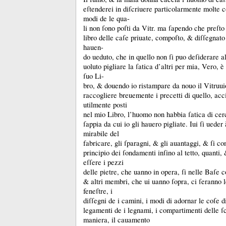
eſtenderei in diſcriuere particolarmente molte 
modi de le qua-
li non ſono poſti da Vitr.
ma ſapendo che preſto 
libro delle caſe priuate, compoſto, &
diſſegnato
hauen-
do ueduto, che in quello non ſi puo deſiderare a
uoluto pigliare la ſatica d’altri per mia, Vero, è
ſuo Li-
bro, &
douendo io ristampare da nouo il Vitruui
raccogliere breuemente i precetti di quello, acc
utilmente posti
nel mio Libro, l’huomo non habbia ſatica di cerc
ſappia da cui io gli hauero pigliate.
Iui ſi ueder
mirabile del
fabricare, gli ſparagni, &
gli auantaggi, &
ſi co
principio dei ſondamenti inſino al tetto, quanti,
eſſere i pezzi
delle pietre, che uanno in opera, ſi nelle Baſe 
&
altri membri, che ui uanno ſopra, ci ſeranno 
feneſtre, i
diſſegni de i camini, i modi di adornar le coſe di
legamenti de i legnami, i compartimenti delle ſ
maniera, il cauamento