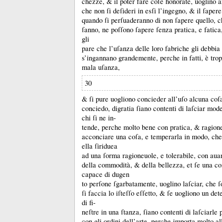
chezze, &
il poter fare coſe honorate, uoglino 
che non ſi deſideri in esſi l’ingegno, &
il ſapere
quando ſi perſuaderanno di non ſapere quello, 
ſanno, ne poſſono ſapere ſenza pratica, e fatica
gli
pare che l’uſanza delle loro fabriche gli debbia
s’ingannano grandemente, perche in fatti, è trop
mala uſanza,
30
&
ſi pure uogliono concieder all’uſo alcuna coſa
conciedo, digratia ſiano contenti di laſciar mod
chi ſi ne in-
tende, perche molto bene con pratica, &
ragione
acconciare una coſa, e temperarla in modo, che 
ella ſiriduea
ad una ſorma ragioneuole, e tolerabile, con auan
della commodità, &
della bellezza, et ſe una co
capace di dugen
to perſone ſgarbatamente, uoglino laſciar, che ſo
ſi faccia lo iſteſſo eſſetto, &
ſe uogliono un de
di fi-
neſtre in una ſtanza, ſiano contenti di laſciarle 
con gli ordini dell’arte, perche importa molto a