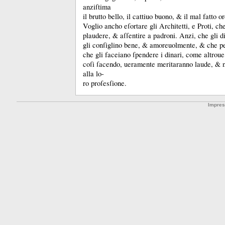
anziſtima
il brutto bello, il cattiuo buono, &
il mal fatto o
Voglio ancho eſortare gli Architetti, e Proti, c
plaudere, &
aſſentire a padroni.
Anzi, che gli d
gli conſiglino bene, &
amoreuolmente, &
che p
che gli faceiano ſpendere i dinari, come altroue
coſi ſacendo, ueramente meritaranno laude, &
alla lo-
ro proſesſione.
Impre