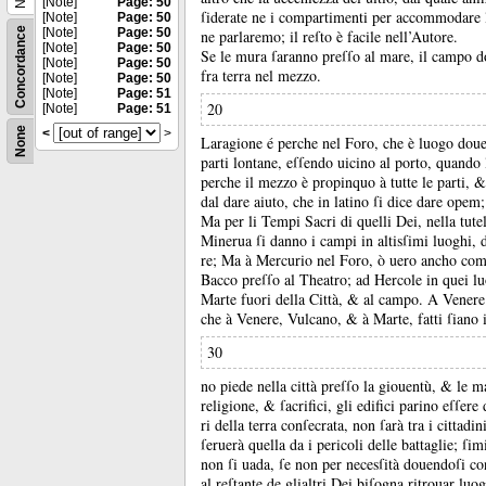
[Note]
Page: 50
ſiderate ne i compartimenti per accommodare l
[Note]
Page: 50
Concordance
[Note]
Page: 50
ne parlaremo;
il reſto è facile nell’Autore.
[Note]
Page: 50
Se le mura ſaranno preſſo al mare, il campo do
[Note]
Page: 50
fra terra nel mezzo.
[Note]
Page: 50
[Note]
Page: 51
20
[Note]
Page: 51
None
<
>
Laragione é perche nel Foro, che è luogo dou
parti lontane, eſſendo uicino al porto, quando 
perche il mezzo è propinquo à tutte le parti, 
dal dare aiuto, che in latino ſi dice dare opem
Ma per li Tempi Sacri di quelli Dei, nella tute
Minerua ſi danno i campi in altisſimi luoghi, d
re;
Ma à Mercurio nel Foro, ò uero ancho com
Bacco preſſo al Theatro;
ad Hercole in quei l
Marte fuori della Città, &
al campo.
A Venere 
che à Venere, Vulcano, &
à Marte, fatti ſiano
30
no piede nella città preſſo la giouentù, &
le m
religione, &
ſacrifici, gli edifici parino eſſer
ri della terra conſecrata, non ſarà tra i cittad
ſeruerà quella da i pericoli delle battaglie;
ſim
non ſi uada, ſe non per necesſità douendoſi c
al reſtante de glialtri Dei biſogna ritrouar lu