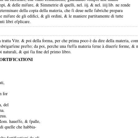
empi, &
delle miſure, &
Simmetrie di quelli, nel.
iĳ.
&
nel.
iiĳ lib.
ne rende
eterminare della copia della materia, che ſi deue nelle fabriche prepara
le miſure de gli edifici, &
gli ordini, &
le maniere partitamente di tutte
ti libri eſplicare.
 tratta Vitr.
&
poi della forma, per che prima poco è da dire della materia, com
 sbrigarſene preſto;
da poi, perche una ſteſſa materia ſerue à diuerſe forme, &
ipi naturali, &
qui ſia fine del primo libro.
FORTIFICATIONI
ti,
n for
a, del
na.
eua.
 Rom.
haueſſe, &
ſpalle,
di quelle che habbia-
te fortificationi de gli