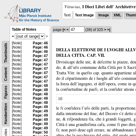
I Dieci Libri dell' Architettv
Vitruvius
,
Text
Text Image
Image
XML
Thumb
Table of Notes
page
|<
<
(39)
of 325
>
>|
<
>
[Note]
Page: 46
Thumbnails
[Note]
Page: 46
DELLA ELETTIONE DE I LVOGHI AL
[Note]
Page: 46
DELLA CITTA. CAP. VII.
[Note]
Page: 47
[Note]
Page: 47
Divisi
icapi delle uie, &
deſcritte le piazze, de
[Note]
Page: 47
do, &
all’uſo commune della Città per li Sac
[Note]
Page: 47
Content
Tratta Vitr.
in queſto cap.
quanto appartiene al
[Note]
Page: 47
[Note]
Page: 47
do il cõpartimento de i luoghi all’uſo commu
[Note]
Page: 47
la forza dell’ingegno, et dell’opera, come in qu
[Note]
Page: 48
Figures
la conſuetudine de paeſi, et la conſider atione
[Note]
Page: 48
[Note]
Page: 48
10
[Note]
Page: 48
[Note]
Page: 48
Handwritten
[Note]
Page: 49
le ſi conſidera l’uſo delle parti, la proportion
[Note]
Page: 49
dalla intentione del fine;
del Decoro s’ė detto d
[Note]
Page: 49
ne, &
riſpondenza ſia, che à grandi ſoggetti, g
[Note]
Page: 49
Città è una grandisſima caſa, come ſi puo dire,
[Note]
Page: 49
[Note]
Page: 49
ſi;
non però deue egli errare, ne abbandonare 
Notes
[Note]
Page: 50
altro che la uecchiezza del uitio, dal quale a