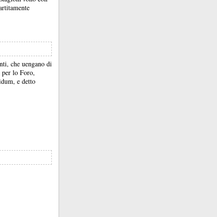
artitamente
nti, che uengano di
 per lo Foro,
idum, e detto