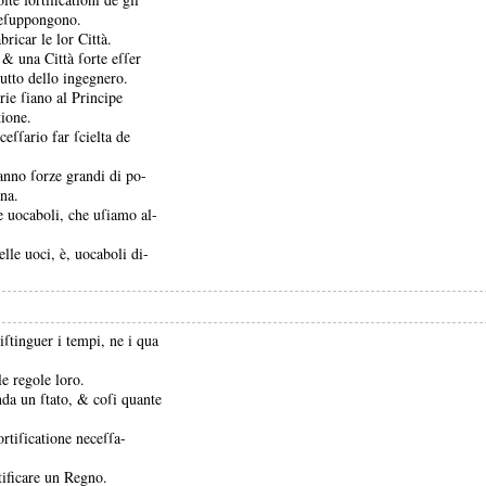
preſuppongono.
ricar le lor Città.
o, &
una Città ſorte eſſer
tutto dello ingegnero.
rie ſiano al Principe
tione.
ceſſario far ſcielta de
hanno ſorze grandi di po-
gna.
e uocaboli, che uſiamo al-
lle uoci, è, uocaboli di-
diſtinguer i tempi, ne i qua
le regole loro.
nda un ſtato, &
coſi quante
ortiſicatione neceſſa-
rtificare un Regno.