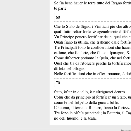
Se ſia bene hauer le terre tutte del Regno fort
te parte.
60
Che lo Stato de Signori Vinitiani piu che altro
quaſi tutto reſtar ſorte, &
ageuolmente diſſeſo
Vn Principe pouero ſortiſicar deue, quel che e
Quali ſiano la utilità, che trahemo dalle fortiſi
Tre Principali ſono le conſiderationi che hauer 
catione, che ſia forte, che ſia con ſparagno, &
Come diſcorrer potiamo la ſpeſa, che nel ſortiſ
Quel che ſia da riſoluere perche la ſortiſication
diſſeſa nel biſogno.
Nelle ſortiſicationi che in eſſer trouamo, ò do
70
fatto, òſtar in quello, ò r eſtrignerci dentro.
Colui che da principio al fortiſicar un Stato, 
come ſe nel ſoſpetto della guerra ſuſſe.
L’huomo, il terreno, il muro, fanno la ſortezza
Tre ſono le oſſeſe principali;
la Batteria, il T
no dell’huomo, è la ſcala.
Impre