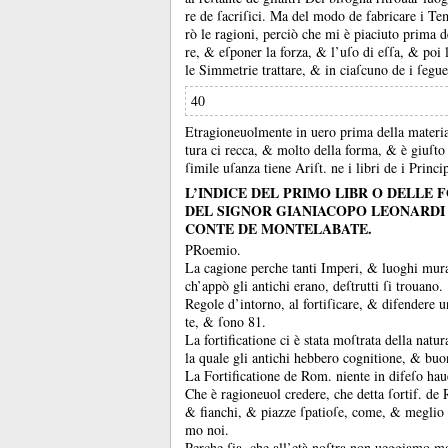
re de ſacriſici.
Ma del modo de fabricare i T
rò le ragioni, perciò che mi è piaciuto prima d
re, &
eſponer la forza, &
l’uſo di eſſa, &
poi 
le Simmetrie trattare, &
in ciaſcuno de i ſeguen
40
Etragioneuolmente in uero prima della materia
tura ci recca, &
molto della forma, &
è giuſto
ſimile uſanza tiene Ariſt.
ne i libri de i Princ
L’INDICE DEL PRIMO LIBR O DELLE 
DEL SIGNOR GIANIACOPO LEONARDI
CONTE DE MONTELABATE.
PRoemio.
La cagione perche tanti Imperi, &
luoghi mura
ch’appò gli antichi erano, deſtrutti ſi trouano.
Regole d’intorno, al fortiſicare, &
difendere u
te, &
ſono 81.
La fortificatione ci è stata moſtrata della natur
la quale gli antichi hebbero cognitione, &
buo
La Fortificatione de Rom.
niente in difeſo hau
Che è ragioneuol credere, che detta ſortif.
de
&
fianchi, &
piazze ſpatioſe, come, &
meglio 
mo noi.
Perche ſia, che all’età noſtra non ueggiamo mol