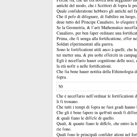
antichi del modo, che i Scrittori di ſopra le 
Quale conſideratione hebbero gli antichi nel fab
Che il peſo di diſegnare, di ſtabilire un luog
deue tutto del Principe Caualiero, lo eſequire 
Se la Geometria, &
l’arti Mathematice neceſſa
Caualiero, per ben ſaper ordinare una fortifica
Prima, che ſi uenga alla fortificatione, eſſer ne
Soldati eſperimentati alla guerra.
Sono le ſortiſicationi utili anco à quelli, che 
ter metter una, &
piu uolte eſſerciti in campa
Egli è neceſſario hauer cognitione delle uoci, 
la età noſtr a nelle fortificationi.
Che ſia bene hauer notitia della Ethimologia de
ſopra.
50
Che ė neceſſario nell’ordinar le fortiſicationi 
li ſi trouano.
Che tutti i tempi di ſopra ne ſuoi gradi hanno 
Che gli è bene ſapere in qu@nti modi ſi diſſe
&
quali ſiano le diſſcſe di quello.
Quali, &
quante ſiano le diffcſe, che entro la f
rie ſono.
Quali ſono le principali conſider ationi nel fo