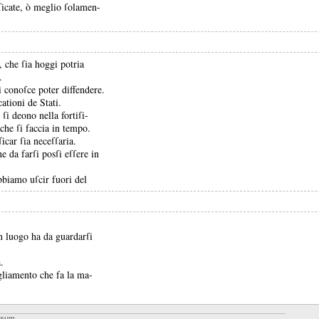
iſicate, ò meglio ſolamen-
, che ſia hoggi potria
.
i conoſce poter diffendere.
cationi de Stati.
ſi deono nella fortiſi-
che ſi faccia in tempo.
icar ſia neceſſaria.
e da farſi posſi eſſere in
bbiamo uſcir fuori del
un luogo ha da guardarſi
.
agliamento che fa la ma-
ssum