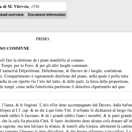
ra di M. Vitrvvio
,
1556
nail overview
Document information
PRIMO.
LVSO COMMVNE
ueſi fare la elettione de i piani manifeſta al commo-
ri Tempi, per lo Foro, &
per gli altri luoghi communi-
l’uniuerſal Diſpoſitione, Diſtributione, &
Decoro de i luoghi, conſideran
ne.
Compartimento è ragioneuole diuiſione del piano, nella quale é poſta tutta
ella in cui ripoſto ſia l’uſo del tutto, &
delle parti, la forza della proportione,
 de tempi, come nella ſottoſcritta partitione ſi dimoſtra cõpartimẽto nel qua-
e, l’ſanza, &
le ſtagioni.
L’uſo eſſer deue accompagnato dal Decoro, dalla baſtan
iſopra al I I.
cap.
&
ne dir à qui ſotto Vitr.
il reſtante ſe dichiarerà al luogo ſ
randi edifici ſi facciano, &
de i grandi edifici ſiano i membri, &
le parti grandi
 che la caſa ſia picciola Città.
Il ſauio Architetto deue alcuna coſa donare all’u
la ragione, ma non laſciare la uſanza, &
tenerſi alla ſcienza, altrimenti la catti
nimo ſamente l’huomo ſi deue diſcoſtare, &
dar buono eſſempio à ſucceſſori.
Le 