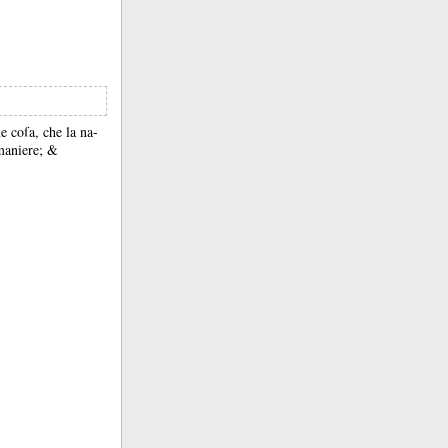
e coſa, che la na-
maniere;
&