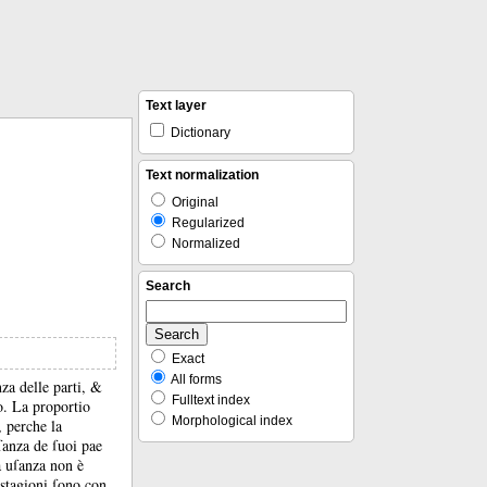
Text layer
Dictionary
Text normalization
Original
Regularized
Normalized
Search
Exact
All forms
za delle parti, &
Fulltext index
uo.
La proportio
Morphological index
, perche la
ſanza de ſuoi pae
ua uſanza non è
stagioni ſono con