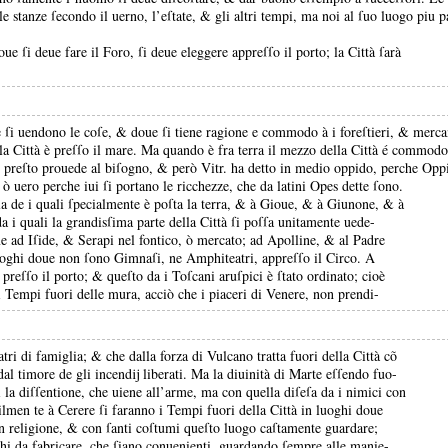
e stanze ſecondo il uerno, l’eſtate, &
gli altri tempi, ma noi al ſuo luogo piu p
ue ſi deue fare il Foro, ſi deue eleggere appreſſo il porto;
la Città ſarà
e ſi uendono le coſe, &
doue ſi tiene ragione e commodo à i foreſtieri, &
merca
la Città è preſſo il mare.
Ma quando è fra terra il mezzo della Città é commodo
&
preſto prouede al biſogno, &
però Vitr.
ha detto in medio oppido, perche Opp
;
ò uero perche iui ſi portano le ricchezze, che da latini Opes dette ſono.
la de i quali ſpecialmente è poſta la terra, &
à Gioue, &
à Giunone, &
à
a i quali la grandisſima parte della Città ſi poſſa unitamente uede-
e ad Iſide, &
Serapi nel fontico, ò mercato;
ad Apolline, &
al Padre
uoghi doue non ſono Gimnaſi, ne Amphiteatri, appreſſo il Circo.
A
preſſo il porto;
&
queſto da i Toſcani aruſpici è ſtato ordinato;
cioè
 i Tempi fuori delle mura, acciò che i piaceri di Venere, non prendi-
atri di famiglia;
&
che dalla forza di Vulcano tratta fuori della Città cõ
e dal timore de gli incendĳ liberati.
Ma la diuinità di Marte eſſendo fuo-
ini la diſſentione, che uiene all’arme, ma con quella diſeſa da i nimici con
ilmen te à Cerere ſi faranno i Tempi fuori della Città in luoghi doue
on religione, &
con ſanti coſtumi queſto luogo caſtamente guardare;
oghi da fabricare, che ſiano conuenienti, guardando ſempre alle manie-