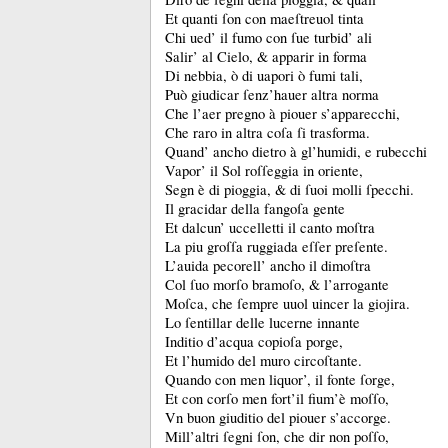
Et quanti ſon con maeſtreuol tinta
Chi ued’ il fumo con ſue turbid’ ali
Salir’ al Cielo, &
apparir in forma
Di nebbia, ò di uapori ò fumi tali,
Può giudicar ſenz’hauer altra norma
Che l’aer pregno à piouer s’apparecchi,
Che raro in altra coſa ſi trasforma.
Quand’ ancho dietro à gl’humidi, e rubecchi
Vapor’ il Sol roſſeggia in oriente,
Segn è di pioggia, &
di ſuoi molli ſpecchi.
Il gracidar della fangoſa gente
Et dalcun’ uccelletti il canto moſtra
La piu groſſa ruggiada eſſer preſente.
L’auida pecorell’ ancho il dimoſtra
Col ſuo morſo bramoſo, &
l’arrogante
Moſca, che ſempre uuol uincer la giojira.
Lo ſentillar delle lucerne innante
Inditio d’acqua copioſa porge,
Et l’humido del muro circoſtante.
Quando con men liquor’, il fonte ſorge,
Et con corſo men fort’il fium’è moſſo,
Vn buon giuditio del piouer s’accorge.
Mill’altri ſegni ſon, che dir non poſſo,