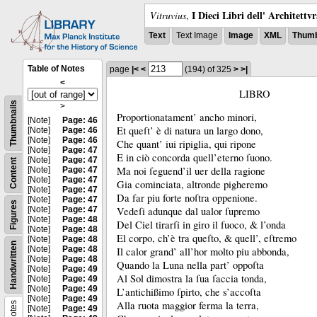
I Dieci Libri dell' Architettv
Vitruvius
,
Text
Text Image
Image
XML
Thumb
Table of Notes
page
|<
<
(194)
of 325
>
>|
<
LIBRO
Thumbnails
>
Proportionatament’ ancho minori,
[Note]
Page: 46
Et queſt’ è di natura un largo dono,
[Note]
Page: 46
[Note]
Page: 46
Che quant’ iui ripiglia, qui ripone
[Note]
Page: 47
E in ciò concorda quell’eterno ſuono.
[Note]
Page: 47
Content
Ma noi ſeguend’il uer della ragione
[Note]
Page: 47
[Note]
Page: 47
Gia cominciata, altronde pigheremo
[Note]
Page: 47
Da far piu forte noſtra oppenione.
[Note]
Page: 47
Figures
[Note]
Page: 47
Vedeſi adunque dal ualor ſupremo
[Note]
Page: 48
Del Ciel tirarſi in giro il fuoco, &
l’onda
[Note]
Page: 48
El corpo, ch’è tra queſto, &
quell’, eſtremo
[Note]
Page: 48
Handwritten
[Note]
Page: 48
Il calor grand’ all’hor molto piu abbonda,
[Note]
Page: 48
Quando la Luna nella part’ oppoſta
[Note]
Page: 49
Al Sol dimostra la ſua ſaccia tonda,
[Note]
Page: 49
[Note]
Page: 49
L’antichißimo ſpirto, che s’accoſta
[Note]
Page: 49
Alla ruota maggior ferma la terra,
Notes
[Note]
Page: 49