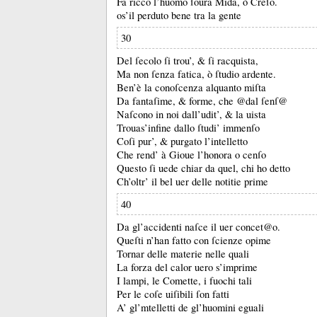
Fa ricco l’huomo ſoura Mida, ò Creſo.
os’il perduto bene tra la gente
30
Del ſecolo ſi trou’, &
ſi racquista,
Ma non ſenza fatica, ò ſtudio ardente.
Ben’è la conoſcenza alquanto miſta
Da fantaſime, &
forme, che @dal ſenſ@
Naſcono in noi dall’udit’, &
la uista
Trouas’infine dallo ſtudi’ immenſo
Coſi pur’, &
purgato l’intelletto
Che rend’ à Gioue l’honora o cenſo
Questo ſi uede chiar da quel, chi ho detto
Ch’oltr’ il bel uer delle notitie prime
40
Da gl’accidenti naſce il uer concet@o.
Queſti n’han fatto con ſcienze opime
Tornar delle materie nelle quali
La forza del calor uero s’imprime
I lampi, le Comette, i fuochi tali
Per le coſe uiſibili ſon fatti
A’ gl’mtelletti de gl’huomini eguali