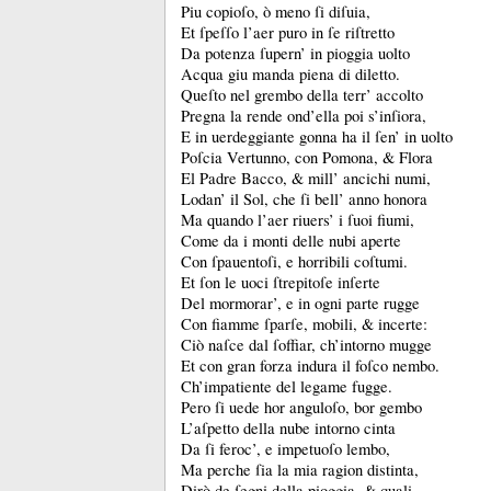
Piu copioſo, ò meno ſi diſuia,
Et ſpeſſo l’aer puro in ſe riſtretto
Da potenza ſupern’ in pioggia uolto
Acqua giu manda piena di diletto.
Queſto nel grembo della terr’ accolto
Pregna la rende ond’ella poi s’inſiora,
E in uerdeggiante gonna ha il ſen’ in uolto
Poſcia Vertunno, con Pomona, &
Flora
El Padre Bacco, &
mill’ ancichi numi,
Lodan’ il Sol, che ſi bell’ anno honora
Ma quando l’aer riuers’ i ſuoi fiumi,
Come da i monti delle nubi aperte
Con ſpauentoſi, e horribili coſtumi.
Et ſon le uoci ſtrepitoſe inſerte
Del mormorar’, e in ogni parte rugge
Con fiamme ſparſe, mobili, &
incerte:
Ciò naſce dal ſoffiar, ch’intorno mugge
Et con gran forza indura il foſco nembo.
Ch’impatiente del legame fugge.
Pero ſi uede hor anguloſo, bor gembo
L’aſpetto della nube intorno cinta
Da ſi feroc’, e impetuoſo lembo,
Ma perche ſia la mia ragion distinta,
Dirò de ſegni della pioggia, &
quali