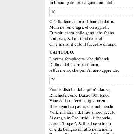
In breue ſpatio, &
da quei ſaui inteſi,
10
Ch’affatican del mar l’humido doſſo.
Molti ne ſon d’agricoltoti appreſi,
Et molti ancor dalle genti, che ſanno
L’uſanza, &
i costumi de paeſi.
Ch’è inanzi il caſo il ſucceſſo diranno.
CAPITOLO.
L’anima ſemplicetta, che diſcende
Dalla celeſt’ terrena ſtanza,
Aſſai meno, che prim’il uero apprende,
20
Perche distolta dalla prim’ uſanza,
Rinchiuſa come Danae n@l fondo
Viue della miſerrima ignoranza.
Il benigno ſuo padre, che nel mondo
Volle mandarla del ſuo amore acceſo
Si cangia in Oro lucid’, &
fecondo.
L’oro e’l ſaper’, &
il bel uero inteſo
Che dà benigno influſſo nella mente