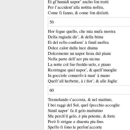
Et gl’humidi uapor’ ancho ſon tratti
Per l’accident’alla notitia noſtra,
Come ſi fanno, &
come ſon disſatti.
50
Hor ſegue quello, che mia muſa mostra
Della rugiada dir’, &
della brina
Et del reſto conform’ à ſimil moſtra
Dolce calor dalla luce diuina
Dolcemente un uapor lieua dal piane
Nella parte dell’aer piu uicina
La notte col ſuo freddo uelo, e piano
Restringue quel uapor’, &
quell’inuoglie
In gocciole conuerſo à man’ à mano
Queſt’all herbette, à i fior’, &
alle foglie
60
Tremolando s’accosta, &
nel mattino,
I bei raggi del Sol, quel ſpecchio accoglie
Simil uapor’ fa il gelo mattutino
Ma perch’il gelo, è piu potente, &
forte
Però ſi strigne e diuenta piu fino.
Speſſo ſi ſono le perſon’accorte