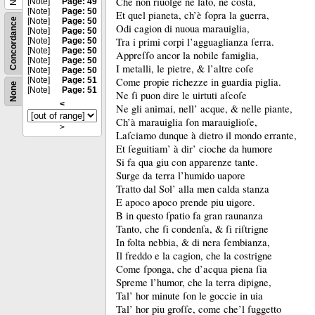
Che non riuolge ne lato, ne costa,
[Note]
Page: 49
[Note]
Page: 50
Et quel pianeta, ch’è ſopra la guerra,
Concordance
[Note]
Page: 50
Odi cagion di nuoua marauiglia,
[Note]
Page: 50
Tra i primi corpi l’agguaglianza ſerra.
[Note]
Page: 50
[Note]
Page: 50
Appreſſo ancor la nobile famiglia,
[Note]
Page: 50
I metalli, le pietre, &
l’altre coſe
[Note]
Page: 50
[Note]
Page: 51
Come propie richezze in guardia piglia.
None
[Note]
Page: 51
Ne ſi puon dire le uirtuti aſcoſe
<
Ne gli animai, nell’ acque, &
nelle piante,
Ch’à marauiglia ſon marauiglioſe,
>
Laſciamo dunque à dietro il mondo errante,
Et ſeguitiam’ à dir’ cioche da humore
Si fa qua giu con apparenze tante.
Surge da terra l’humido uapore
Tratto dal Sol’ alla men calda stanza
E apoco apoco prende piu uigore.
B in questo ſpatio fa gran raunanza
Tanto, che ſi condenſa, &
ſi riſtrigne
In folta nebbia, &
di nera ſembianza,
Il freddo e la cagion, che la costrigne
Come ſponga, che d’acqua piena ſia
Spreme l’humor, che la terra dipigne,
Tal’ hor minute ſon le goccie in uia
Tal’ hor piu groſſe, come che’l ſuggetto