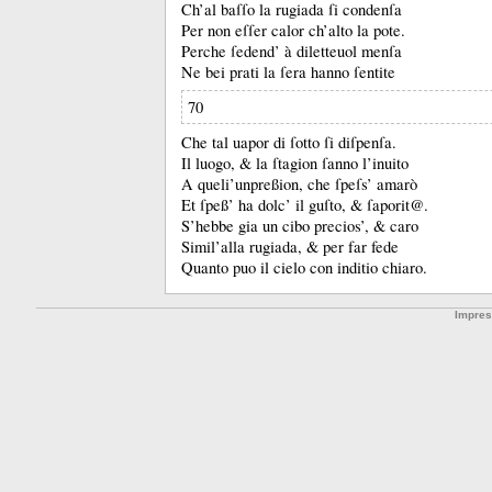
Ch’al baſſo la rugiada ſi condenſa
Per non eſſer calor ch’alto la po
te.
Perche ſedend’ à diletteuol menſa
Ne bei prati la ſera hanno ſentite
70
Che tal uapor di ſotto ſi diſpenſa.
Il luogo, &
la ſtagion ſanno l’inuito
A queli’unpreßion, che ſpeſs’ amarò
Et ſpeß’ ha dolc’ il guſto, &
ſaporit@.
S’hebbe gia un cibo precios’, &
caro
Simil’alla rugiada, &
per far fede
Quanto puo il cielo con inditio chiaro.
Impre