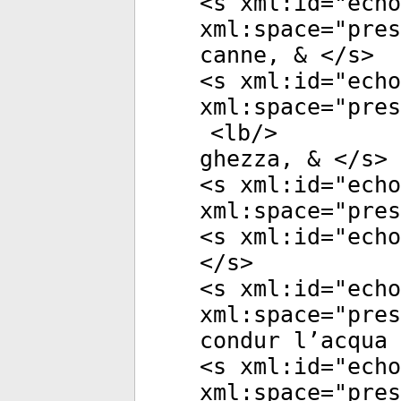
<
s
xml:id
="
echo
xml:space
="
pres
canne, & </
s
>
<
s
xml:id
="
echo
xml:space
="
pres
<
lb
/>
ghezza, & </
s
>
<
s
xml:id
="
echo
xml:space
="
pres
<
s
xml:id
="
echo
</
s
>
<
s
xml:id
="
echo
xml:space
="
pres
condur l’acqua 
<
s
xml:id
="
echo
xml:space
="
pres