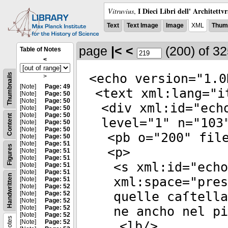
I Dieci Libri dell' Architettv
Vitruvius
,
Text
Text Image
Image
XML
Thumb
page
|<
<
(200)
of 3
Table of Notes
<
<
echo
version
="
1.0
Thumbnails
>
[Note]
Page: 49
<
text
xml:lang
="
i
[Note]
Page: 50
[Note]
Page: 50
<
div
xml:id
="
ech
[Note]
Page: 50
[Note]
Page: 50
Content
level
="
1
"
n
="
103
[Note]
Page: 50
[Note]
Page: 50
<
pb
o
="
200
"
fil
[Note]
Page: 50
[Note]
Page: 51
Figures
<
p
>
[Note]
Page: 51
[Note]
Page: 51
<
s
xml:id
="
echo
[Note]
Page: 51
[Note]
Page: 51
Handwritten
xml:space
="
pres
[Note]
Page: 51
[Note]
Page: 52
quelle caſtella
[Note]
Page: 52
[Note]
Page: 52
[Note]
Page: 52
ne ancho nel pi
[Note]
Page: 52
Notes
[Note]
Page: 52
<
lb
/>