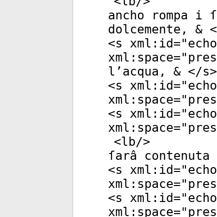
<
lb
/>
ancho rompa i ſ
dolcemente, & <
<
s
xml:id
="
echo
xml:space
="
pres
l’acqua, & </
s
>
<
s
xml:id
="
echo
xml:space
="
pres
<
s
xml:id
="
echo
xml:space
="
pres
<
lb
/>
ſarâ contenuta 
<
s
xml:id
="
echo
xml:space
="
pres
<
s
xml:id
="
echo
xml:space
="
pres