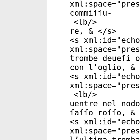
xml:space
="
pres
commiſſu-
<
lb
/>
re, & </
s
>
<
s
xml:id
="
echo
xml:space
="
pres
trombe deueſi o
con l’oglio, & 
<
s
xml:id
="
echo
xml:space
="
pres
<
lb
/>
uentre nel nodo
ſaſſo roſſo, & 
<
s
xml:id
="
echo
xml:space
="
pres
l’ultima tromba