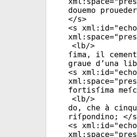
xml:space
="
pres
douemo prouede
</
s
>
<
s
xml:id
="
echo
xml:space
="
pres
<
lb
/>
ſima, il cemen
graue d’una lib
<
s
xml:id
="
echo
xml:space
="
pres
fortisſima meſc
<
lb
/>
do, che à cinq
riſpondino; </
s
<
s
xml:id
="
echo
xml:space
="
pres