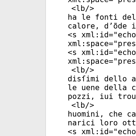
<
lb
/>
ha le fonti del
calore, d’õde i
<
s
xml:id
="
echo
xml:space
="
pres
<
s
xml:id
="
echo
xml:space
="
pres
<
lb
/>
disſimi dello a
le uene della c
pozzi, iui tro
<
lb
/>
huomini, che ca
narici loro ott
<
s
xml:id
="
echo