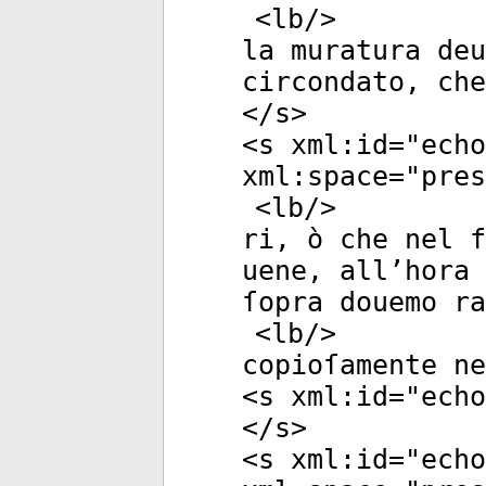
<
lb
/>
la muratura de
circondato, che
</
s
>
<
s
xml:id
="
echo
xml:space
="
pres
<
lb
/>
ri, ò che nel f
uene, all’hora 
ſopra douemo ra
<
lb
/>
copioſamente ne
<
s
xml:id
="
echo
</
s
>
<
s
xml:id
="
echo