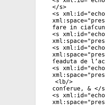
<
s
xml:id
="
echo
</
s
>
<
s
xml:id
="
echo
xml:space
="
pres
fare in ciaſcu
<
s
xml:id
="
echo
xml:space
="
pres
<
s
xml:id
="
echo
xml:space
="
pres
ſeaduta de l’ac
<
s
xml:id
="
echo
xml:space
="
pres
<
lb
/>
conſerue, & </
s
<
s
xml:id
="
echo
xml:space
="
pres