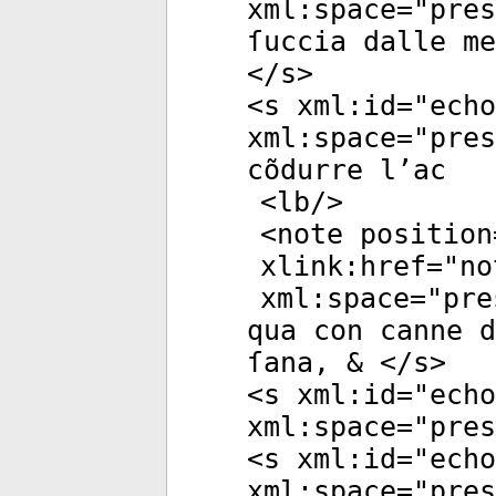
xml:space
="
pres
ſuccia dalle me
</
s
>
<
s
xml:id
="
echo
xml:space
="
pres
cõdurre l’ac
<
lb
/>
<
note
position
xlink:href
="
no
xml:space
="
pre
qua con canne d
ſana, & </
s
>
<
s
xml:id
="
echo
xml:space
="
pres
<
s
xml:id
="
echo
xml:space
="
pres