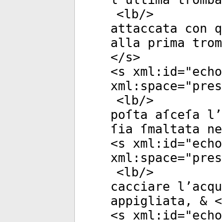
<
lb
/>
attaccata con q
alla prima trom
</
s
>
<
s
xml:id
="
echo
xml:space
="
pres
<
lb
/>
poſta aſceſa l’
ſia ſmaltata ne
<
s
xml:id
="
echo
xml:space
="
pres
<
lb
/>
cacciare l’acqu
appigliata, & <
<
s
xml:id
="
echo