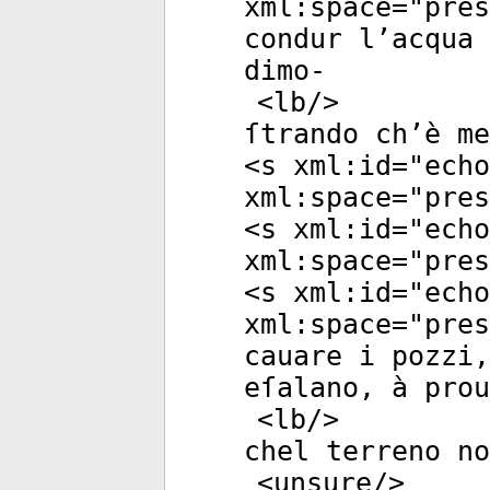
xml:space
="
pres
condur l’acqua 
dimo-
<
lb
/>
ſtrando ch’è m
<
s
xml:id
="
echo
xml:space
="
pres
<
s
xml:id
="
echo
xml:space
="
pres
<
s
xml:id
="
echo
xml:space
="
pres
cauare i pozzi,
eſalano, à prou
<
lb
/>
chel terreno no
<
unsure
/>