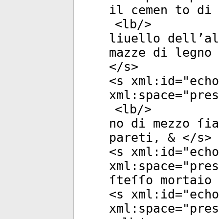
il cemen to di 
<
lb
/>
liuello dell’al
mazze di legno 
</
s
>
<
s
xml:id
="
echo
xml:space
="
pres
<
lb
/>
no di mezzo ſi
pareti, & </
s
>
<
s
xml:id
="
echo
xml:space
="
pres
ſteſſo mortaio 
<
s
xml:id
="
echo
xml:space
="
pres