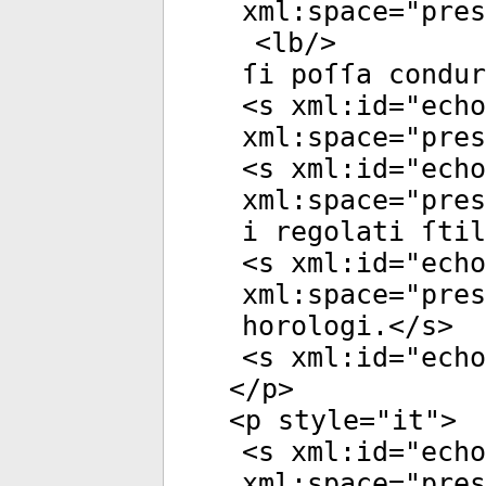
xml:space
="
pres
<
lb
/>
ſi poſſa condur
<
s
xml:id
="
echo
xml:space
="
pres
<
s
xml:id
="
echo
xml:space
="
pres
i regolati ſtil
<
s
xml:id
="
echo
xml:space
="
pres
horologi.</
s
>
<
s
xml:id
="
echo
</
p
>
<
p
style
="
it
">
<
s
xml:id
="
echo
xml:space
="
pres