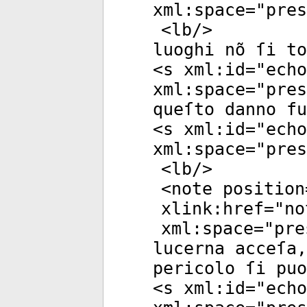
xml:space
="
pres
<
lb
/>
luoghi nõ ſi to
<
s
xml:id
="
echo
xml:space
="
pres
queſto danno fu
<
s
xml:id
="
echo
xml:space
="
pres
<
lb
/>
<
note
position
xlink:href
="
no
xml:space
="
pre
lucerna acceſa
pericolo ſi puo
<
s
xml:id
="
echo