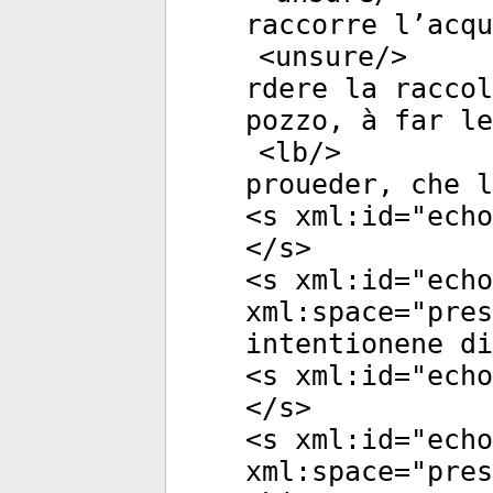
raccorre l’acqu
<
unsure
/>
rdere la raccol
pozzo, à far le
<
lb
/>
proueder, che l
<
s
xml:id
="
echo
</
s
>
<
s
xml:id
="
echo
xml:space
="
pres
intentionene di
<
s
xml:id
="
echo
</
s
>
<
s
xml:id
="
echo
xml:space
="
pres