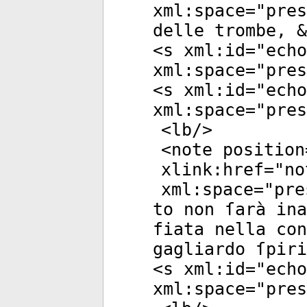
xml:space
="
pres
delle trombe, &
<
s
xml:id
="
echo
xml:space
="
pres
<
s
xml:id
="
echo
xml:space
="
pres
<
lb
/>
<
note
position
xlink:href
="
no
xml:space
="
pre
to non ſarà in
fiata nella con
gagliardo ſpiri
<
s
xml:id
="
echo
xml:space
="
pres