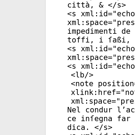
città, & </
s
>
<
s
xml:id
="
echo
xml:space
="
pres
impedimenti de
toffi, i ſaßi, 
<
s
xml:id
="
echo
xml:space
="
pres
<
s
xml:id
="
echo
<
lb
/>
<
note
position
xlink:href
="
no
xml:space
="
pre
Nel condur l’ac
ce inſegna far 
dica. </
s
>