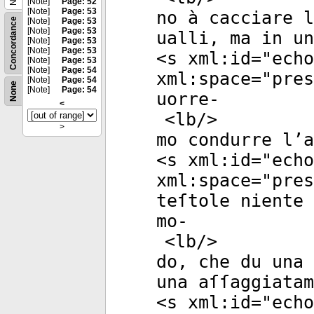
[Note]
Page: 52
[Note]
Page: 53
no à cacciare l
Concordance
[Note]
Page: 53
[Note]
Page: 53
ualli, ma in un
[Note]
Page: 53
[Note]
Page: 53
<
s
xml:id
="
echo
[Note]
Page: 53
[Note]
Page: 54
xml:space
="
pres
[Note]
Page: 54
None
[Note]
Page: 54
uorre-
<
<
lb
/>
>
mo condurre l’
<
s
xml:id
="
echo
xml:space
="
pres
teſtole niente 
mo-
<
lb
/>
do, che du una 
una aſſaggiatam
<
s
xml:id
="
echo