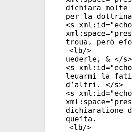
dichiara molte 
per la dottrina
<
s
xml:id
="
echo
xml:space
="
pres
troua, però eſo
<
lb
/>
uederle, & </
s
>
<
s
xml:id
="
echo
leuarmi la fati
d’altri. </
s
>
<
s
xml:id
="
echo
xml:space
="
pres
dichiaratione d
queſta.
<
lb
/>