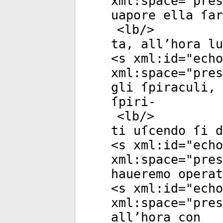
xml:space
="
pres
uapore ella ſar
<
lb
/>
ta, all’hora lu
<
s
xml:id
="
echo
xml:space
="
pres
gli ſpiraculi, 
ſpiri-
<
lb
/>
ti uſcendo ſi d
<
s
xml:id
="
echo
xml:space
="
pres
haueremo opera
<
s
xml:id
="
echo
xml:space
="
pres
all’hora con