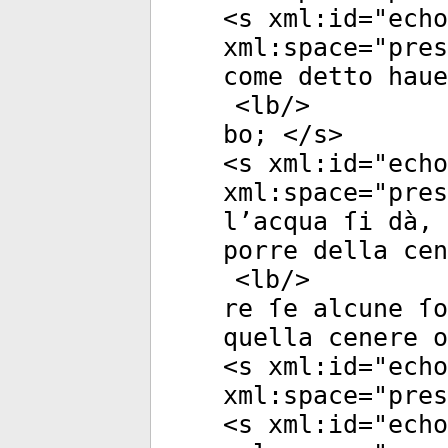
<
s
xml:id
="
echo
xml:space
="
pres
come detto haue
<
lb
/>
bo; </
s
>
<
s
xml:id
="
echo
xml:space
="
pres
l’acqua ſi dà, 
porre della cen
<
lb
/>
re ſe alcune ſo
quella cenere o
<
s
xml:id
="
echo
xml:space
="
pres
<
s
xml:id
="
echo