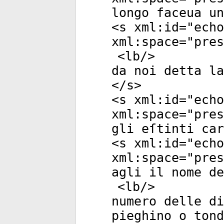
longo faceua u
<
s
xml:id
="
echo
xml:space
="
pres
<
lb
/>
da noi detta l
</
s
>
<
s
xml:id
="
echo
xml:space
="
pres
gli eſtinti car
<
s
xml:id
="
echo
xml:space
="
pres
agli il nome de
<
lb
/>
numero delle di
pieghino o tond