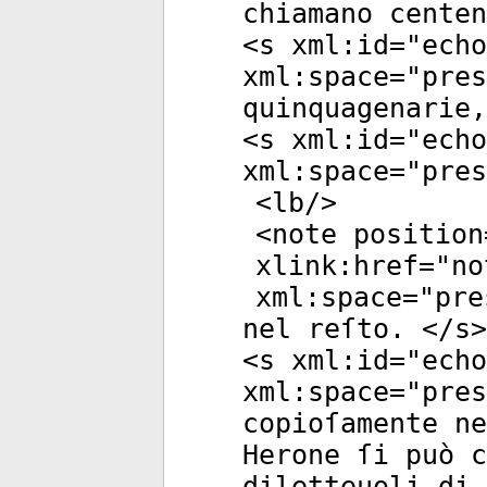
chiamano centen
<
s
xml:id
="
echo
xml:space
="
pres
quinquagenarie,
<
s
xml:id
="
echo
xml:space
="
pres
<
lb
/>
<
note
position
xlink:href
="
no
xml:space
="
pre
nel reſto. </
s
>
<
s
xml:id
="
echo
xml:space
="
pres
copioſamente ne
Herone ſi può c
diletteuoli di 