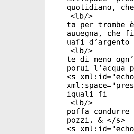
quotidiano, che
<
lb
/>
ta per trombe è
auuegna, che ſi
uaſi d’argento 
<
lb
/>
te di meno ogn’
porui l’acqua p
<
s
xml:id
="
echo
xml:space
="
pres
iquali ſi
<
lb
/>
poſſa condurre 
pozzi, & </
s
>
<
s
xml:id
="
echo