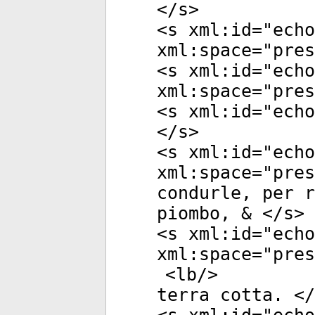
</
s
>
<
s
xml:id
="
echo
xml:space
="
pres
<
s
xml:id
="
echo
xml:space
="
pres
<
s
xml:id
="
echo
</
s
>
<
s
xml:id
="
echo
xml:space
="
pres
condurle, per r
piombo, & </
s
>
<
s
xml:id
="
echo
xml:space
="
pres
<
lb
/>
terra cotta. </