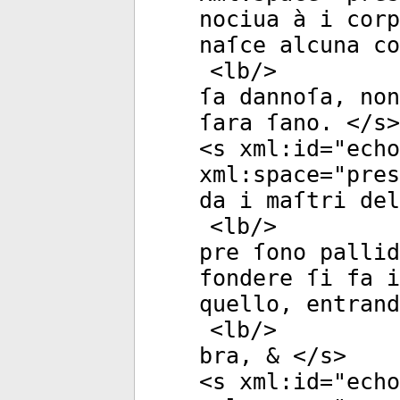
nociua à i corp
naſce alcuna co
<
lb
/>
ſa dannoſa, no
ſara ſano. </
s
>
<
s
xml:id
="
echo
xml:space
="
pres
da i maſtri del
<
lb
/>
pre ſono pallid
fondere ſi fa 
quello, entran
<
lb
/>
bra, & </
s
>
<
s
xml:id
="
echo