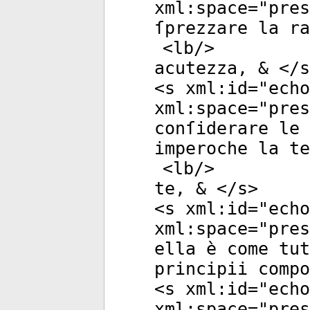
xml:space
="
pres
ſprezzare la ra
<
lb
/>
acutezza, & </
s
<
s
xml:id
="
echo
xml:space
="
pres
conſiderare le 
imperoche la te
<
lb
/>
te, & </
s
>
<
s
xml:id
="
echo
xml:space
="
pres
ella è come tut
principii compo
<
s
xml:id
="
echo
xml:space
="
pres