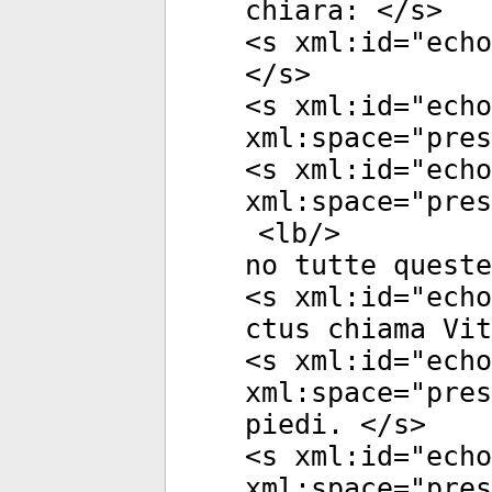
chiara: </
s
>
<
s
xml:id
="
echo
</
s
>
<
s
xml:id
="
echo
xml:space
="
pres
<
s
xml:id
="
echo
xml:space
="
pres
<
lb
/>
no tutte queste
<
s
xml:id
="
echo
ctus chiama Vit
<
s
xml:id
="
echo
xml:space
="
pres
piedi. </
s
>
<
s
xml:id
="
echo
xml:space
="
pres