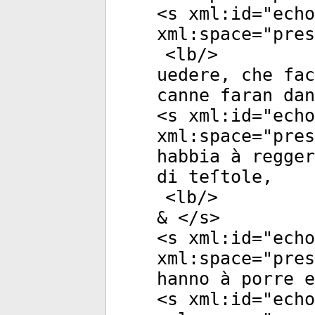
<
s
xml:id
="
echo
xml:space
="
pres
<
lb
/>
uedere, che fac
canne faran dan
<
s
xml:id
="
echo
xml:space
="
pres
habbia à regger
di teſtole,
<
lb
/>
& </
s
>
<
s
xml:id
="
echo
xml:space
="
pres
hanno à porre e
<
s
xml:id
="
echo