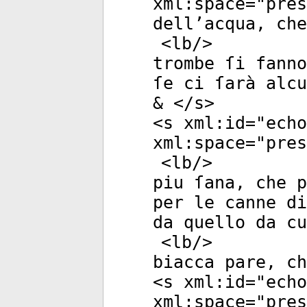
xml:space
="
pres
dell’acqua, che
<
lb
/>
trombe ſi fanno
ſe ci ſarà alcu
& </
s
>
<
s
xml:id
="
echo
xml:space
="
pres
<
lb
/>
piu ſana, che p
per le canne di
da quello da cu
<
lb
/>
biacca pare, ch
<
s
xml:id
="
echo
xml:space
="
pres