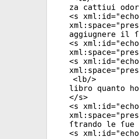
za cattiui odor
<
s
xml:id
="
echo
xml:space
="
pres
aggiugnere il ſ
<
s
xml:id
="
echo
xml:space
="
pres
<
s
xml:id
="
echo
xml:space
="
pres
<
lb
/>
libro quanto ho
</
s
>
<
s
xml:id
="
echo
xml:space
="
pres
ſtrando le ſue 
<
s
xml:id
="
echo