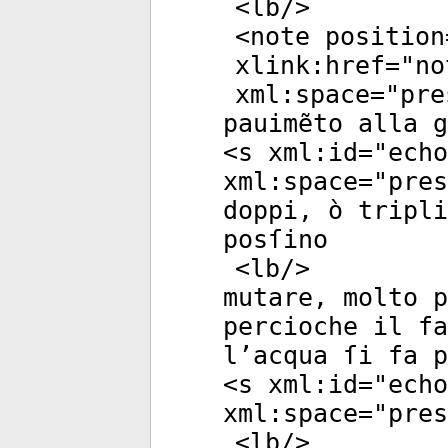
<
lb
/>
<
note
position
xlink:href
="
no
xml:space
="
pre
pauimẽto alla g
<
s
xml:id
="
echo
xml:space
="
pres
doppi, ò tripl
posſino
<
lb
/>
mutare, molto p
percioche il fa
l’acqua ſi fa p
<
s
xml:id
="
echo
xml:space
="
pres
<
lb
/>