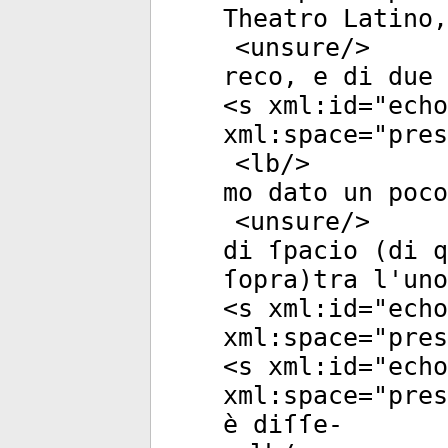
Theatro Latino,
<
unsure
/>
reco, e di due 
<
s
xml:id
="
echo
xml:space
="
pres
<
lb
/>
mo dato un poco
<
unsure
/>
di ſpacio (di q
ſopra)tra l'uno
<
s
xml:id
="
echo
xml:space
="
pres
<
s
xml:id
="
echo
xml:space
="
pres
è diſſe-