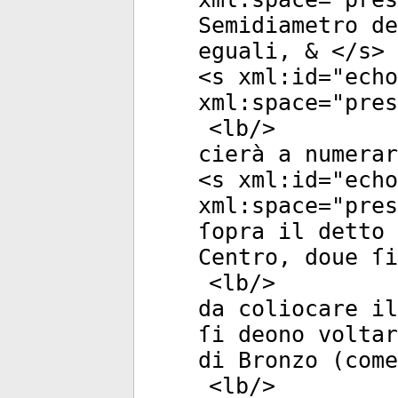
Semidiametro de
eguali, & </
s
>
<
s
xml:id
="
echo
xml:space
="
pres
<
lb
/>
cierà a numerar
<
s
xml:id
="
echo
xml:space
="
pres
ſopra il detto 
Centro, doue ſi
<
lb
/>
da coliocare il
ſi deono voltar
di Bronzo (come
<
lb
/>