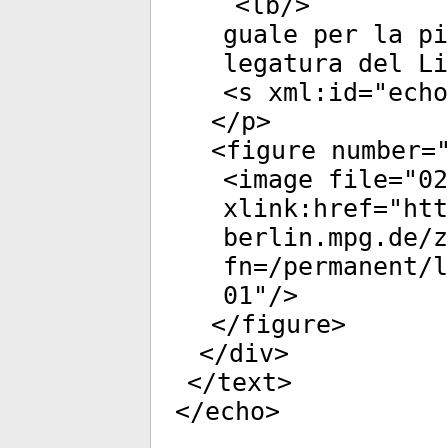
<
lb
/>
guale per la pi
legatura del Li
<
s
xml:id
="
echo
</
p
>
<
figure
number
=
<
image
file
="
02
xlink:href
="
htt
berlin.mpg.de/
fn=/permanent/
01
"/>
</
figure
>
</
div
>
</
text
>
</
echo
>