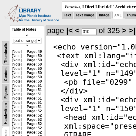
I Dieci Libri dell' Architettv
Vitruvius
,
Text
Text Image
Image
XML
Thumb
page
|<
<
of 325
>
>|
Table of Notes
<
<
echo
version
="
1.0
Thumbnails
>
[Note]
Page: 49
<
text
xml:lang
="
i
[Note]
Page: 50
[Note]
Page: 50
<
div
xml:id
="
ech
[Note]
Page: 50
[Note]
Page: 50
Content
level
="
1
"
n
="
149
[Note]
Page: 50
[Note]
Page: 50
<
pb
file
="
0299
"
[Note]
Page: 50
[Note]
Page: 51
Figures
</
div
>
[Note]
Page: 51
[Note]
Page: 51
<
div
xml:id
="
ech
[Note]
Page: 51
[Note]
Page: 51
Handwritten
level
="
1
"
n
="
150
[Note]
Page: 51
[Note]
Page: 52
<
head
xml:id
="
e
[Note]
Page: 52
[Note]
Page: 52
[Note]
Page: 52
xml:space
="
pres
[Note]
Page: 52
Notes
[Note]
Page: 52
GIRARE