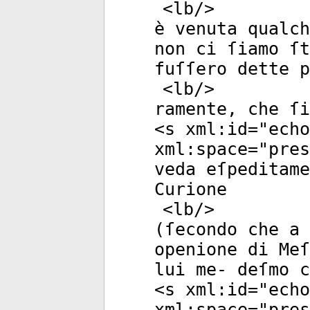
<
lb
/>
è venuta qualch
non ci ſiamo ſt
fuſſero dette p
<
lb
/>
ramente, che ſi
<
s
xml:id
="
echo
xml:space
="
pres
veda eſpeditame
Curione
<
lb
/>
(ſecondo che a 
openione di Meſ
lui me- deſmo c
<
s
xml:id
="
echo
xml:space
="
pres