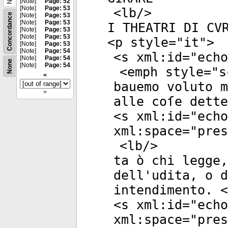
[Note]
Page: 52
[Note]
Page: 53
<
lb
/>
Concordance
[Note]
Page: 53
[Note]
Page: 53
I THEATRI DI CV
[Note]
Page: 53
[Note]
Page: 53
<
p
style
="
it
">
[Note]
Page: 53
[Note]
Page: 54
<
s
xml:id
="
echo
[Note]
Page: 54
None
[Note]
Page: 54
<
emph
style
="
s
<
bauemo voluto m
>
alle coſe dett
<
s
xml:id
="
echo
xml:space
="
pres
<
lb
/>
ta ò chi legge,
dell'udita, o d
intendimento. <
<
s
xml:id
="
echo
xml:space
="
pres