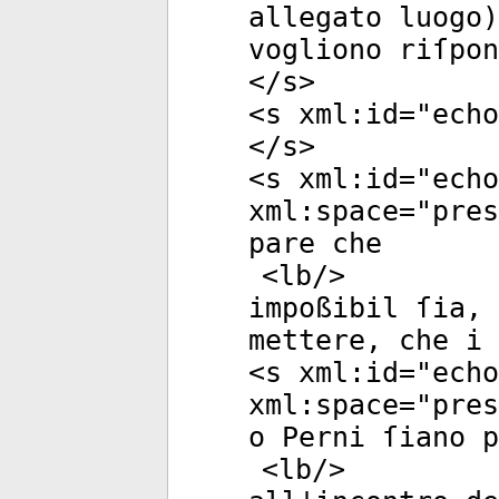
allegato luogo)
vogliono riſpon
</
s
>
<
s
xml:id
="
echo
</
s
>
<
s
xml:id
="
echo
xml:space
="
pres
pare che
<
lb
/>
impoßibil ſia, 
mettere, che i 
<
s
xml:id
="
echo
xml:space
="
pres
o Perni ſiano p
<
lb
/>