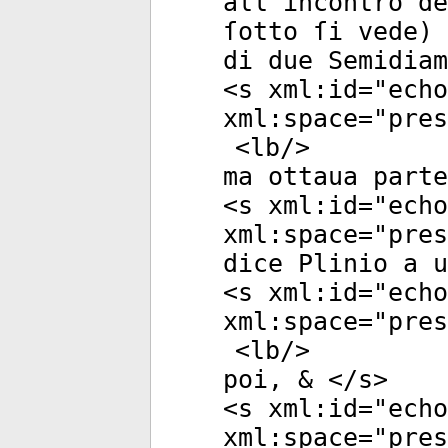
all'incontro de
ſotto ſi vede) 
di due Semidiam
<
s
xml:id
="
echo
xml:space
="
pres
<
lb
/>
ma ottaua parte
<
s
xml:id
="
echo
xml:space
="
pres
dice Plinio a u
<
s
xml:id
="
echo
xml:space
="
pres
<
lb
/>
poi, & </
s
>
<
s
xml:id
="
echo
xml:space
="
pres