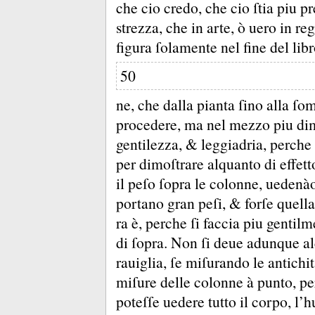
che cio credo, che cio ſtia piu p
strezza, che in arte, ò uero in re
figura ſolamente nel fine del lib
50
ne, che dalla pianta ſino alla ſ
procedere, ma nel mezzo piu dim
gentilezza, &
leggiadria, perche
per dimoſtrare alquanto di effett
il peſo ſopra le colonne, uedenào
portano gran peſi, &
forſe quell
ra è, perche ſi faccia piu gentil
di ſopra.
Non ſi deue adunque a
rauiglia, ſe miſurando le antichi
miſure delle colonne à punto, per
poteſſe uedere tutto il corpo, l