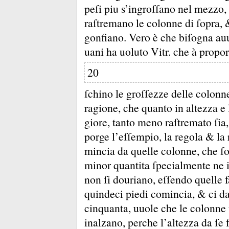
peſi piu s’ingroſſano nel mezzo, 
raſtremano le colonne di ſopra,
gonfiano.
Vero è che biſogna auu
uani ha uoluto Vitr.
che à propor
20
ſchino le groſſezze delle colonne
ragione, che quanto in altezza e
giore, tanto meno raſtremato ſia,
porge l’eſſempio, la regola &
la
mincia da quelle colonne, che ſo
minor quantita ſpecialmente ne 
non ſi douriano, eſſendo quelle 
quindeci piedi comincia, &
ci da
cinquanta, uuole che le colonn
inalzano, perche l’altezza da ſe f