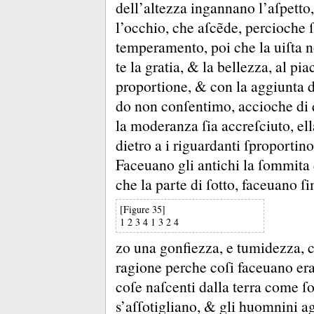
dell’altezza ingannano l’aſpett
l’occhio, che aſcẽde, percioche ſ
temperamento, poi che la uiſta n
te la gratia, &
la bellezza, al pia
proportione, &
con la aggiunta 
do non conſentimo, accioche di q
la moderanza ſia accreſciuto, el
dietro a i riguardanti ſproportin
Faceuano gli antichi la ſommita d
che la parte di ſotto, faceuano 
[Figure 35]
1 2 3 4 1 3 2 4
zo una gonfiezza, e tumidezza, 
ragione perche coſi faceuano era
coſe naſcenti dalla terra come ſo
s’aſſotigliano, &
gli huomnini ag