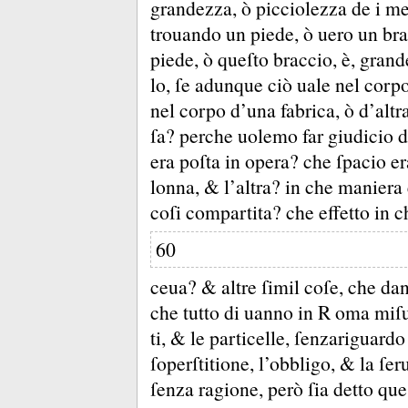
grandezza, ò picciolezza de i me
trouando un piede, ò uero un bra
piede, ò queſto braccio, è, grand
lo, ſe adunque ciò uale nel cor
nel corpo d’una fabrica, ò d’altra
ſa?
perche uolemo far giudicio 
era poſta in opera?
che ſpacio er
lonna, &
l’altra?
in che maniera 
coſi compartita?
che effetto in c
60
ceua?
&
altre ſimil coſe, che da
che tutto di uanno in R oma miſ
ti, &
le particelle, ſenzariguardo
ſoperſtitione, l’obbligo, &
la ſer
ſenza ragione, però ſia detto ques