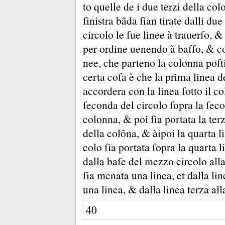
to quelle de i due terzi della co
ſinistra bãda ſian tirate dalli du
circolo le ſue linee à trauerſo, 
per ordine uenendo à baſſo, &
co
nee, che parteno la colonna poſt
certa coſa è che la prima linea de
accordera con la linea ſotto il col
ſeconda del circolo ſopra la ſeco
colonna, &
poi ſia portata la ter
della colõna, &
àipoi la quarta li
colo ſia portata ſopra la quarta 
dalla baſe del mezzo circolo alla
ſia menata una linea, et dalla li
una linea, &
dalla linea terza al
40