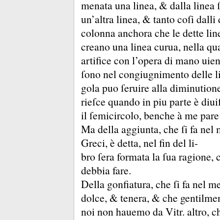
menata una linea, &
dalla linea
un’altra linea, &
tanto coſi dalli 
colonna anchora che le dette lin
creano una linea curua, nella qua
artifice con l’opera di mano uien
ſono nel congiugnimento delle 
gola puo ſeruire alla diminution
rieſce quando in piu parte è diui
il ſemicircolo, benche à me pare
Ma della aggiunta, che ſi fa nel
Greci, è detta, nel fin del li-
bro ſera formata la ſua ragione
debbia fare.
Della gonfiatura, che ſi fa nel m
dolce, &
tenera, &
che gentilmen
noi non hauemo da Vitr.
altro, 