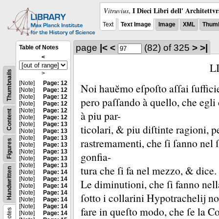
I Dieci Libri dell' Architettv
Vitruvius
,
Text
Text Image
Image
XML
Thumb
page
|<
<
(82)
of 325
>
>|
Table of Notes
<
L
Thumbnails
>
[Note]
Page: 12
Noi hauĕmo eſpoſto aſſai ſuffici
[Note]
Page: 12
[Note]
Page: 12
pero paſſando à quello, che egli 
[Note]
Page: 12
[Note]
Page: 12
Content
à piu par-
[Note]
Page: 12
[Note]
Page: 13
ticolari, &
piu diſtinte ragioni, p
[Note]
Page: 13
[Note]
Page: 13
rastremamenti, che ſi ſanno nel 
Figures
[Note]
Page: 13
[Note]
Page: 13
gonfia-
[Note]
Page: 13
[Note]
Page: 13
tura che ſi fa nel mezzo, &
dice.
Handwritten
[Note]
Page: 14
[Note]
Page: 14
Le diminutioni, che ſi fanno nell
[Note]
Page: 14
[Note]
Page: 14
ſotto i collarini Hypotrachelĳ n
[Note]
Page: 14
[Note]
Page: 14
fare in queſto modo, che ſe la C
Notes
[Note]
Page: 14