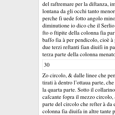
del raſtremare per la diſtanza, 
lontana da gli occhi tanto menor
perche ſi uede ſotto angolo min
diminutione io dico che il Serlio 
ſto o ſtipite della colonna ſia part
baſſo ſia à per pendicolo, cioè 
due terzi reſtanti ſian diuiſi in p
terza parte della colonna menat
30
Zo circolo, &
dalle linee che pe
tirati à dentro l’ottaua parte, che 
la quarta parte.
Sotto il collarin
caſcante ſopra il mezzo circolo
parte del circolo che reſter à da 
colonna ſia diuiſa in altre tante 