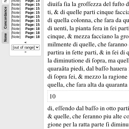
[Note]
Page: 15
diuiſa ſia la groſſezza del fuſto d
[Note]
Page: 15
Concordance
[Note]
Page: 15
ti, &
di quelle parti cinque facci
[Note]
Page: 15
[Note]
Page: 15
di quella colonna, che ſara da qu
[Note]
Page: 15
[Note]
Page: 15
di uenti, la pianta ſera in ſei pa
[Note]
Page: 18
[Note]
Page: 18
cinque, &
mezza facciano la gro
None
[Note]
Page: 18
milmente di quelle, che ſaranno da
<
partira in ſette parti, &
in ſei di 
>
la diminutione di ſopra, ma quell
quaraãta piedi, dal baſſo hauera
di ſopra ſei, &
mezzo la ragione
quella, che ſara alta da quaranta
10
di, eſſendo dal baſſo in otto parti
&
quelle, che ſeranno piu alte con
gione per la ratta parte ſi dimin