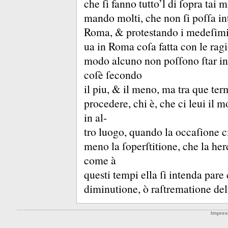
che ſi fanno tutto’l di ſopra tai m
mando molti, che non ſi poſſa in
Roma, &
protestando i medeſimi,
ua in Roma coſa fatta con le ragi
modo alcuno non poſſono ſtar inſ
coſè ſecondo
il piu, &
il meno, ma tra que term
procedere, chi è, che ci leui il 
in al-
tro luogo, quando la occaſione c
meno la ſoperſtitione, che la her
come à
questi tempi ella ſi intenda pare 
diminutione, ò raſtrematione del
Impre