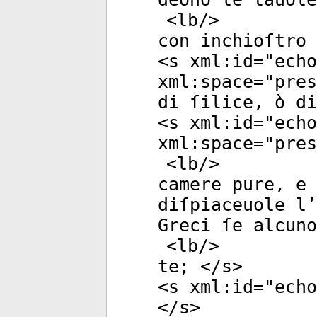
<
lb
/>
con inchioſtro 
<
s
xml:id
="
echo
xml:space
="
pres
di ſilice, ò di
<
s
xml:id
="
echo
xml:space
="
pres
<
lb
/>
camere pure, e 
diſpiaceuole l’
Greci ſe alcuno
<
lb
/>
te; </
s
>
<
s
xml:id
="
echo
</
s
>