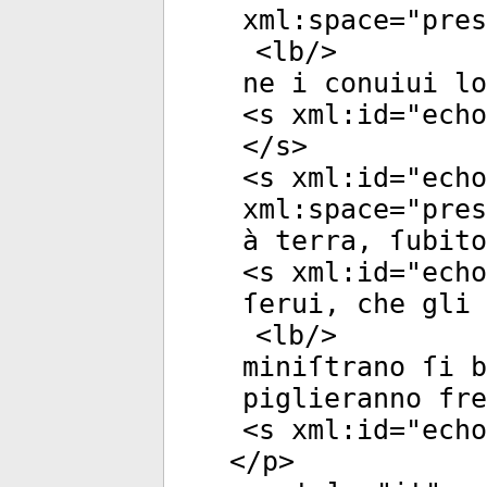
xml:space
="
pres
<
lb
/>
ne i conuiui l
<
s
xml:id
="
echo
</
s
>
<
s
xml:id
="
echo
xml:space
="
pres
à terra, ſubito
<
s
xml:id
="
echo
ſerui, che gli
<
lb
/>
miniſtrano ſi b
piglieranno fre
<
s
xml:id
="
echo
</
p
>