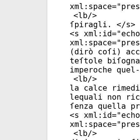
xml:space
="
pres
<
lb
/>
ſpiragli. </
s
>
<
s
xml:id
="
echo
xml:space
="
pres
(dirò coſi) acc
teſtole biſogna
imperoche quel-
<
lb
/>
la calce rimedi
lequali non ric
ſenza quella pr
<
s
xml:id
="
echo
xml:space
="
pres
<
lb
/>