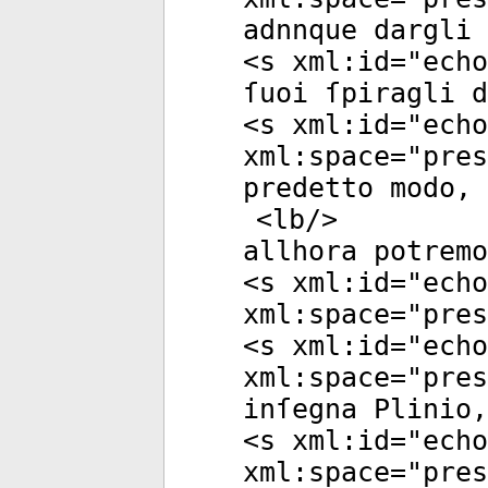
adnnque dargli 
<
s
xml:id
="
echo
ſuoi ſpiragli 
<
s
xml:id
="
echo
xml:space
="
pres
predetto modo,
<
lb
/>
allhora potrem
<
s
xml:id
="
echo
xml:space
="
pres
<
s
xml:id
="
echo
xml:space
="
pres
inſegna Plinio,
<
s
xml:id
="
echo
xml:space
="
pres