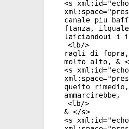
<
s
xml:id
="
echo
xml:space
="
pres
canale piu baſſ
ſtanza, ilquale
laſciandoui i ſ
<
lb
/>
ragli di ſopra,
molto alto, & <
<
s
xml:id
="
echo
xml:space
="
pres
queſto rimedio,
ammarcirebbe,
<
lb
/>
& </
s
>
<
s
xml:id
="
echo
xml:space
="
pres