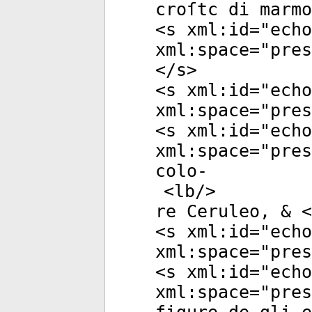
croſtc di marmo
<
s
xml:id
="
echo
xml:space
="
pres
</
s
>
<
s
xml:id
="
echo
xml:space
="
pres
<
s
xml:id
="
echo
xml:space
="
pres
colo-
<
lb
/>
re Ceruleo, & <
<
s
xml:id
="
echo
xml:space
="
pres
<
s
xml:id
="
echo
xml:space
="
pres