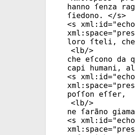
hanno ſenza rag
ſiedono. </
s
>
<
s
xml:id
="
echo
xml:space
="
pres
loro ſteli, che
<
lb
/>
che eſcono da 
capi humani, a
<
s
xml:id
="
echo
xml:space
="
pres
poſſon eſſer,
<
lb
/>
ne ſarãno giama
<
s
xml:id
="
echo
xml:space
="
pres