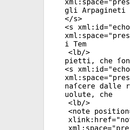
xml:space
="
pres
gli Arpagineti 
</
s
>
<
s
xml:id
="
echo
xml:space
="
pres
i Tem
<
lb
/>
pietti, che ſon
<
s
xml:id
="
echo
xml:space
="
pres
naſcere dalle 
uolute, che
<
lb
/>
<
note
position
xlink:href
="
no
xml:space
="
pre