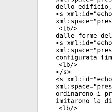
dello edificio,
<
s
xml:id
="
echo
xml:space
="
pres
<
lb
/>
dalle forme del
<
s
xml:id
="
echo
xml:space
="
pres
configurata ſim
<
lb
/>
</
s
>
<
s
xml:id
="
echo
xml:space
="
pres
ordinarono i pr
imitarono la di
<
lb
/>