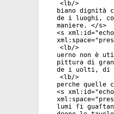
<
lb
/>
biano dignità c
de i luoghi, co
maniere. </
s
>
<
s
xml:id
="
echo
xml:space
="
pres
<
lb
/>
uerno non è ut
pittura di gran
de i uolti, di 
<
lb
/>
perche quelle c
<
s
xml:id
="
echo
xml:space
="
pres
lumi ſi guaſta
deono le tauole