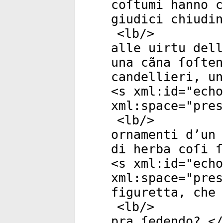
coſtumi hanno c
giudici chiudi
<
lb
/>
alle uirtu dell
una cãna ſoſten
candellieri, un
<
s
xml:id
="
echo
xml:space
="
pres
<
lb
/>
ornamenti d’un 
di herba coſi ſ
<
s
xml:id
="
echo
xml:space
="
pres
figuretta, che
<
lb
/>
pra ſedendo? </