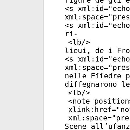
figure de gli 
<
s
xml:id
="
echo
xml:space
="
pres
<
s
xml:id
="
echo
ri-
<
lb
/>
lieui, de i Fro
<
s
xml:id
="
echo
xml:space
="
pres
nelle Eſſedre p
diſſegnarono le
<
lb
/>
<
note
position
xlink:href
="
no
xml:space
="
pre
Scene all’uſanz