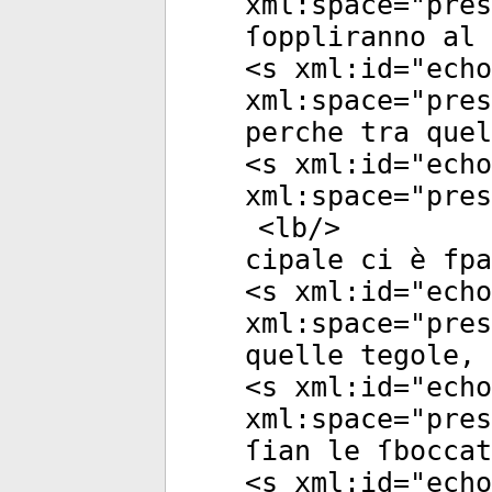
xml:space
="
pres
ſoppliranno al 
<
s
xml:id
="
echo
xml:space
="
pres
perche tra quel
<
s
xml:id
="
echo
xml:space
="
pres
<
lb
/>
cipale ci è fpa
<
s
xml:id
="
echo
xml:space
="
pres
quelle tegole, 
<
s
xml:id
="
echo
xml:space
="
pres
ſian le ſboccat
<
s
xml:id
="
echo