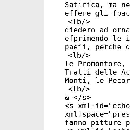
Satirica, ma ne
eſſere gli ſpa
<
lb
/>
diedero ad orna
eſprimendo le i
paeſi, perche d
<
lb
/>
le Promontore, 
Tratti delle Ac
Monti, le Pecor
<
lb
/>
& </
s
>
<
s
xml:id
="
echo
xml:space
="
pres
fanno pitture p