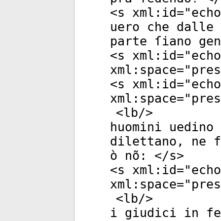
<
s
xml:id
="
echo
uero che dalle 
parte ſiano gen
<
s
xml:id
="
echo
xml:space
="
pres
<
s
xml:id
="
echo
xml:space
="
pres
<
lb
/>
huomini uedino 
dilettano, ne f
ò nõ: </
s
>
<
s
xml:id
="
echo
xml:space
="
pres
<
lb
/>
i giudici in fe