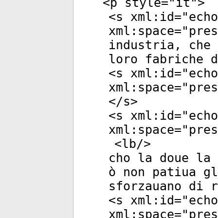
<
p
style
="
it
">
<
s
xml:id
="
echo
xml:space
="
pres
industria, che 
loro fabriche d
<
s
xml:id
="
echo
xml:space
="
pres
</
s
>
<
s
xml:id
="
echo
xml:space
="
pres
<
lb
/>
cho la doue la 
ò non patiua gl
sforzauano di r
<
s
xml:id
="
echo
xml:space
="
pres