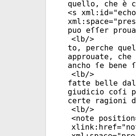
quello, che è c
<
s
xml:id
="
echo
xml:space
="
pres
puo eſſer proua
<
lb
/>
to, perche quel
approuate, che 
ancho ſe bene ſ
<
lb
/>
fatte belle da
giudicio coſi p
certe ragioni 
<
lb
/>
<
note
position
xlink:href
="
no
xml:space
="
pre