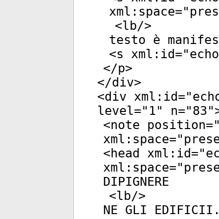
xml:space
="
pres
<
lb
/>
testo è manifes
<
s
xml:id
="
echo
</
p
>
</
div
>
<
div
xml:id
="
ech
level
="
1
"
n
="
83
"
<
note
position
=
xml:space
="
pres
<
head
xml:id
="
e
xml:space
="
pres
DIPIGNERE
<
lb
/>
NE GLI EDIFICII