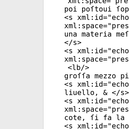
xml:space
="
pre
poi poſtoui ſop
<
s
xml:id
="
echo
xml:space
="
pres
una materia meſ
</
s
>
<
s
xml:id
="
echo
xml:space
="
pres
<
lb
/>
groſſa mezzo pi
<
s
xml:id
="
echo
liuello, & </
s
>
<
s
xml:id
="
echo
xml:space
="
pres
cote, ſi fa la 
<
s
xml:id
="
echo