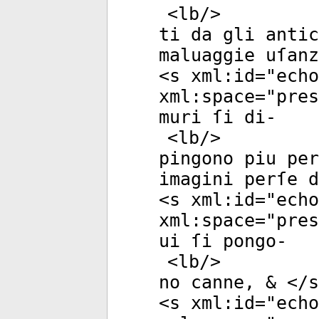
<
lb
/>
ti da gli antic
maluaggie uſanz
<
s
xml:id
="
echo
xml:space
="
pres
muri ſi di-
<
lb
/>
pingono piu per
imagini perſe d
<
s
xml:id
="
echo
xml:space
="
pres
ui ſi pongo-
<
lb
/>
no canne, & </
s
<
s
xml:id
="
echo