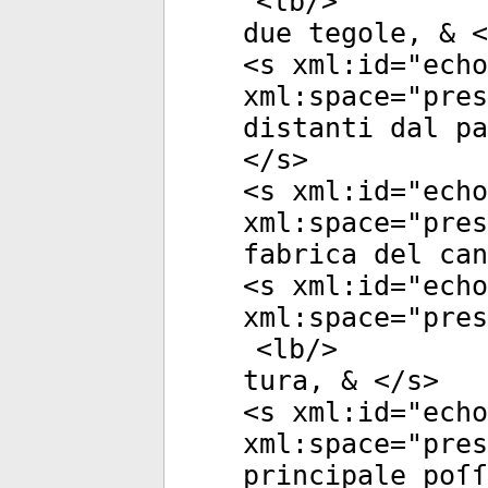
<
lb
/>
due tegole, & <
<
s
xml:id
="
echo
xml:space
="
pres
distanti dal pa
</
s
>
<
s
xml:id
="
echo
xml:space
="
pres
fabrica del can
<
s
xml:id
="
echo
xml:space
="
pres
<
lb
/>
tura, & </
s
>
<
s
xml:id
="
echo
xml:space
="
pres
principale poſſ