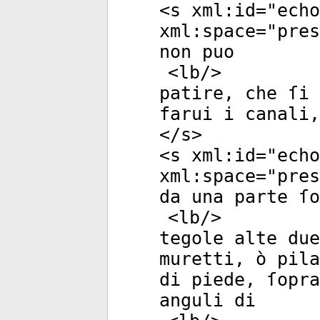
<
s
xml:id
="
echo
xml:space
="
pres
non puo
<
lb
/>
patire, che ſi
farui i canali,
</
s
>
<
s
xml:id
="
echo
xml:space
="
pres
da una parte ſo
<
lb
/>
tegole alte due
muretti, ò pila
di piede, ſopra
anguli di