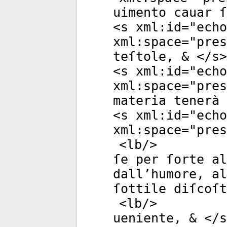
uimento cauar ſ
<
s
xml:id
="
echo
xml:space
="
pres
teſtole, & </
s
>
<
s
xml:id
="
echo
xml:space
="
pres
materia tenerà 
<
s
xml:id
="
echo
xml:space
="
pres
<
lb
/>
ſe per ſorte al
dall’humore, al
ſottile diſcoſt
<
lb
/>
ueniente, & </
s