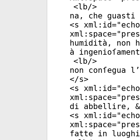
<
lb
/>
na, che guasti 
<
s
xml:id
="
echo
xml:space
="
pres
humidità, non h
à ingenioſament
<
lb
/>
non conſegua l’
</
s
>
<
s
xml:id
="
echo
xml:space
="
pres
di abbellire, &
<
s
xml:id
="
echo
xml:space
="
pres
fatte in luoghi