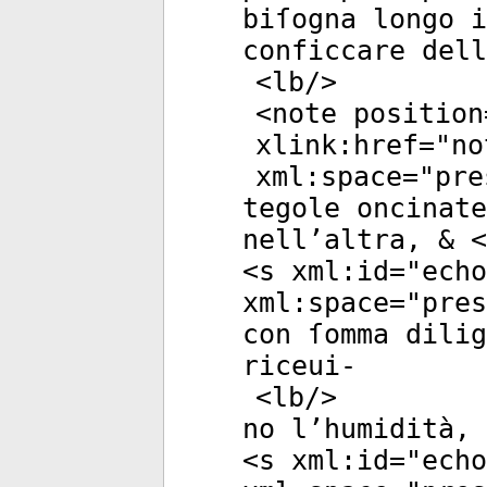
biſogna longo 
conficcare dell
<
lb
/>
<
note
position
xlink:href
="
no
xml:space
="
pre
tegole oncinate
nell’altra, & <
<
s
xml:id
="
echo
xml:space
="
pres
con ſomma dilig
riceui-
<
lb
/>
no l’humidità, 
<
s
xml:id
="
echo