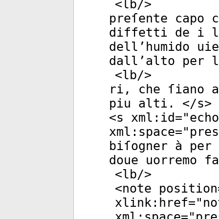
<
lb
/>
preſente capo c
diffetti de i l
dell’humido uie
dall’alto per l
<
lb
/>
ri, che ſiano a
piu alti. </
s
>
<
s
xml:id
="
echo
xml:space
="
pres
biſogner à per 
doue uorremo fa
<
lb
/>
<
note
position
xlink:href
="
no
xml:space
="
pre