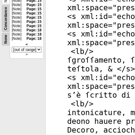
[Note]
Page: 15
[Note]
Page: 15
xml:space
="
pres
Concordance
[Note]
Page: 15
[Note]
Page: 15
<
s
xml:id
="
echo
[Note]
Page: 15
[Note]
Page: 15
xml:space
="
pres
[Note]
Page: 15
[Note]
Page: 18
<
s
xml:id
="
echo
[Note]
Page: 18
None
[Note]
Page: 18
xml:space
="
pres
<
<
lb
/>
>
ſgroſſamento, ſ
teſtola, & </
s
>
<
s
xml:id
="
echo
xml:space
="
pres
s’è ſcritto di 
<
lb
/>
intonicature, m
deono hauere pr
Decoro, accioch