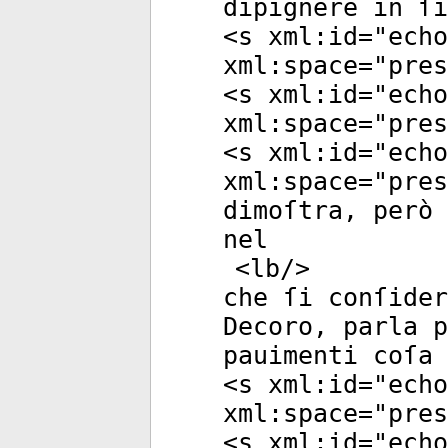
dipignere in ſi
<
s
xml:id
="
echo
xml:space
="
pres
<
s
xml:id
="
echo
xml:space
="
pres
<
s
xml:id
="
echo
xml:space
="
pres
dimoſtra, però 
nel
<
lb
/>
che ſi conſider
Decoro, parla p
pauimenti coſa 
<
s
xml:id
="
echo
xml:space
="
pres
<
s
xml:id
="
echo