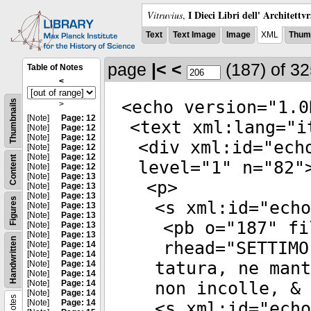
I Dieci Libri dell' Architettv
Vitruvius
,
Text
Text Image
Image
XML
Thumb
page
|<
<
(187)
of 3
Table of Notes
<
<
echo
version
="
1.0
Thumbnails
>
[Note]
Page: 12
<
text
xml:lang
="
i
[Note]
Page: 12
[Note]
Page: 12
<
div
xml:id
="
ech
[Note]
Page: 12
[Note]
Page: 12
Content
level
="
1
"
n
="
82
"
[Note]
Page: 12
[Note]
Page: 13
<
p
>
[Note]
Page: 13
[Note]
Page: 13
Figures
<
s
xml:id
="
echo
[Note]
Page: 13
[Note]
Page: 13
<
pb
o
="
187
"
fi
[Note]
Page: 13
[Note]
Page: 13
Handwritten
rhead
="
SETTIMO
[Note]
Page: 14
[Note]
Page: 14
tatura, ne mant
[Note]
Page: 14
[Note]
Page: 14
[Note]
Page: 14
non incolle, & 
[Note]
Page: 14
Notes
[Note]
Page: 14
<
s
xml:id
="
echo