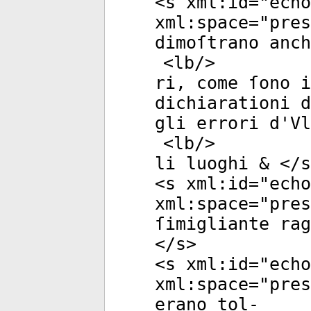
<
s
xml:id
="
echo
xml:space
="
pres
dimoſtrano anch
<
lb
/>
ri, come ſono i
dichiarationi d
gli errori d'Vl
<
lb
/>
li luoghi & </
s
<
s
xml:id
="
echo
xml:space
="
pres
ſimigliante rag
</
s
>
<
s
xml:id
="
echo
xml:space
="
pres
erano tol-