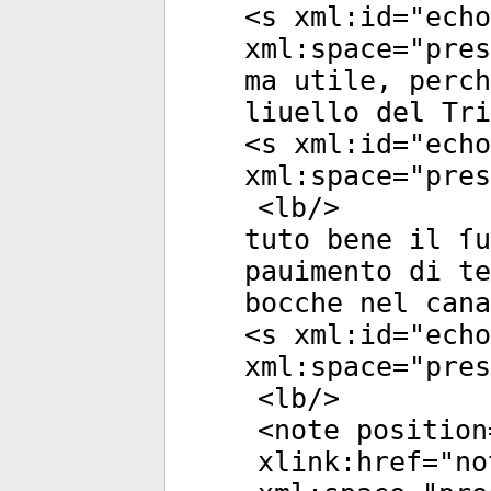
<
s
xml:id
="
echo
xml:space
="
pres
ma utile, perch
liuello del Tri
<
s
xml:id
="
echo
xml:space
="
pres
<
lb
/>
tuto bene il ſu
pauimento di te
bocche nel cana
<
s
xml:id
="
echo
xml:space
="
pres
<
lb
/>
<
note
position
xlink:href
="
no