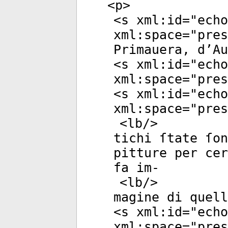
<
p
>
<
s
xml:id
="
echo
xml:space
="
pres
Primauera, d’Au
<
s
xml:id
="
echo
xml:space
="
pres
<
s
xml:id
="
echo
xml:space
="
pres
<
lb
/>
tichi ſtate ſon
pitture per cer
fa im-
<
lb
/>
magine di quell
<
s
xml:id
="
echo
xml:space
="
pres